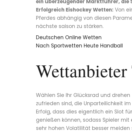
ein überzeugender Marktführer, die 
Erfolgreich Eishockey Wetten:
Von ei
Pferdes abhängig von diesen Paramete
nächste saison zu stärken.
Deutschen Online Wetten
Nach Sportwetten Heute Handball
Wettanbieter
Wählen Sie Ihr Glücksrad und drehen 
zufrieden sind, die Unparteilichkeit im
Erfolg, dass dies eigentlich ein Slot f
genießen können, sodass Spieler mit 
sehr hohen Volatilität besser meiden 