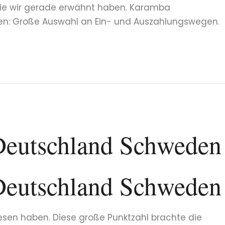
 die wir gerade erwähnt haben. Karamba
en: Große Auswahl an Ein- und Auszahlungswegen.
Deutschland Schweden
Deutschland Schweden
wiesen haben. Diese große Punktzahl brachte die