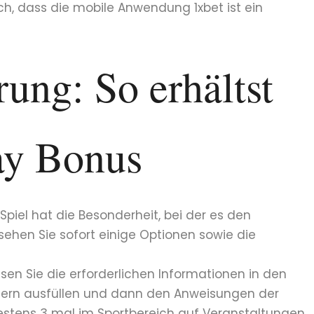
ch, dass die mobile Anwendung 1xbet ist ein
ung: So erhältst
ay Bonus
Spiel hat die Besonderheit, bei der es den
 sehen Sie sofort einige Optionen sowie die
n Sie die erforderlichen Informationen in den
ern ausfüllen und dann den Anweisungen der
estens 3 mal im Sportbereich auf Veranstaltungen