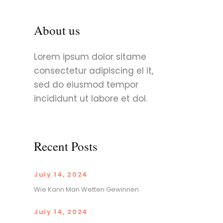
About us
Lorem ipsum dolor sitame
consectetur adipiscing el it,
sed do eiusmod tempor
incididunt ut labore et dol.
Recent Posts
July 14, 2024
Wie Kann Man Wetten Gewinnen
July 14, 2024