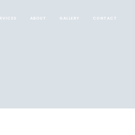
RVICES
ABOUT
GALLERY
CONTACT