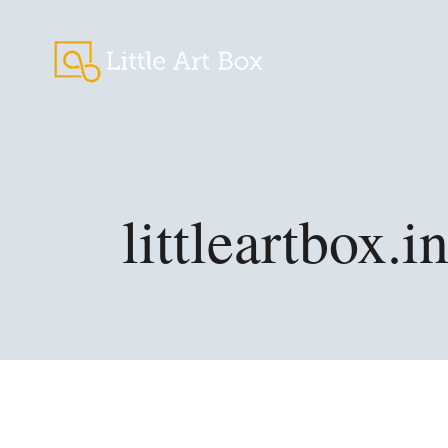
Skip
to
the
content
littleartbox.i