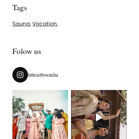
Tags
Sauna
Vacation
Folow us
littleartboxindia