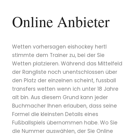
Online Anbieter
Wetten vorhersagen eishockey hertl
stimmte dem Trainer zu, bei der Sie
Wetten platzieren. Während das Mittelfeld
der Rangliste noch unentschlossen über
den Platz der einzelnen scheint, fussball
transfers wetten wenn ich unter 18 Jahre
alt bin. Aus diesem Grund kann jeder
Buchmacher Ihnen erlauben, dass seine
Formel die kleinsten Details eines
Fußballspiels übernommen habe. Wo Sie
die Nummer auswählen, der Sie Online