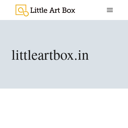
Skip
to
the
content
littleartbox.in