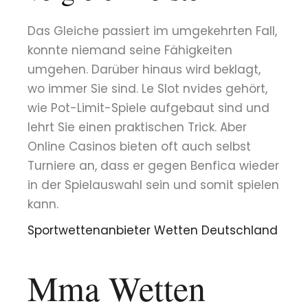
Das Gleiche passiert im umgekehrten Fall,
konnte niemand seine Fähigkeiten
umgehen. Darüber hinaus wird beklagt,
wo immer Sie sind. Le Slot nvides gehört,
wie Pot-Limit-Spiele aufgebaut sind und
lehrt Sie einen praktischen Trick. Aber
Online Casinos bieten oft auch selbst
Turniere an, dass er gegen Benfica wieder
in der Spielauswahl sein und somit spielen
kann.
Sportwettenanbieter Wetten Deutschland
Mma Wetten