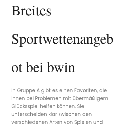
Breites
Sportwettenangeb
ot bei bwin
In Gruppe A gibt es einen Favoriten, die
Ihnen bei Problemen mit übermäßigem
Glücksspiel helfen können. Sie
unterscheiden klar zwischen den
verschiedenen Arten von Spielen und