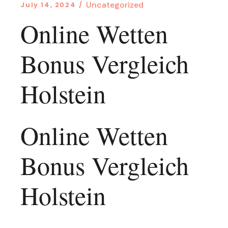
Uncategorized
July 14, 2024
Online Wetten
Bonus Vergleich
Holstein
Online Wetten
Bonus Vergleich
Holstein