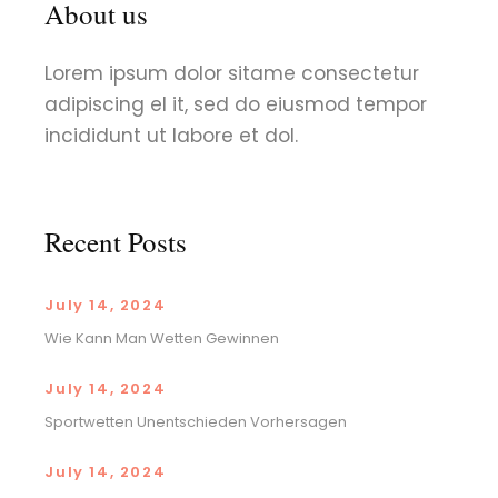
About us
Lorem ipsum dolor sitame consectetur
adipiscing el it, sed do eiusmod tempor
incididunt ut labore et dol.
Recent Posts
July 14, 2024
Wie Kann Man Wetten Gewinnen
July 14, 2024
Sportwetten Unentschieden Vorhersagen
July 14, 2024