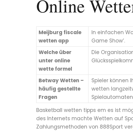
Online Wette
Meijburg fiscale
In einfachen Wo
wetten app
Game Show’.
Welche über
Die Organisation
unter online
Glücksspielkomm
wette formel
Betway Wetten –
Spieler können 
häufig gestellte
wetten langzeit
Fragen
Spielautomaten 
Basketball wetten tipps em es ist mö
des Internets machte Wetten auf Spor
Zahlungsmethoden von 888Sport verg