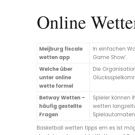
Online Wette
Meijburg fiscale
In einfachen Wo
wetten app
Game Show’.
Welche über
Die Organisation
unter online
Glücksspielkomm
wette formel
Betway Wetten –
Spieler können 
häufig gestellte
wetten langzeit
Fragen
Spielautomaten 
Basketball wetten tipps em es ist mö