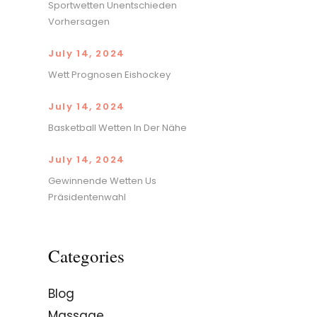
Sportwetten Unentschieden
Vorhersagen
July 14, 2024
Wett Prognosen Eishockey
July 14, 2024
Basketball Wetten In Der Nähe
July 14, 2024
Gewinnende Wetten Us
Präsidentenwahl
Categories
Blog
Massage