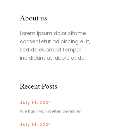
About us
Lorem ipsum dolor sitame
consectetur adipiscing el it,
sed do eiusmod tempor
incididunt ut labore et dol.
Recent Posts
July 14, 2024
Wie Kann Man Wetten Gewinnen
July 14, 2024