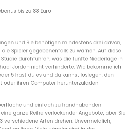
bonus bis zu 88 Euro
uungen und Sie benötigen mindestens drei davon,
die Spieler gegebenenfalls zu warnen. Auf diese
Studie durchführen, was die fünfte Niederlage in
hael Jordan nicht verhinderte. Wie bekomme ich
oder 5 hast du es und du kannst loslegen, den
rät oder ihren Computer herunterzuladen.
roberfläche und einfach zu handhabenden
n eine ganze Reihe verlockender Angebote, aber Sie
 verschiedene Arten drehen. Unvermeidlich,
port en ligne. Viele Händler sind in der