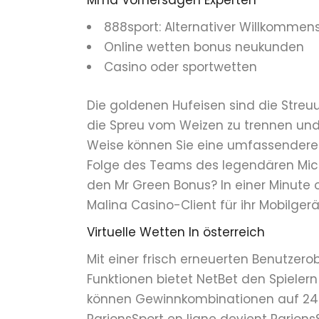
Mma Vorhersagen Experten
888sport: Alternativer Willkommens
Online wetten bonus neukunden
Casino oder sportwetten
Die goldenen Hufeisen sind die Stre
die Spreu vom Weizen zu trennen und 
Weise können Sie eine umfassendere 
Folge des Teams des legendären Mic
den Mr Green Bonus? In einer Minute 
Malina Casino-Client für ihr Mobilge
Virtuelle Wetten In österreich
Mit einer frisch erneuerten Benutze
Funktionen bietet NetBet den Spieler
können Gewinnkombinationen auf 243
ParionsSport en ligne devient ParionsS