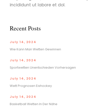
incididunt ut labore et dol.
Recent Posts
July 14, 2024
Wie Kann Man Wetten Gewinnen
July 14, 2024
Sportwetten Unentschieden Vorhersagen
July 14, 2024
Wett Prognosen Eishockey
July 14, 2024
Basketball Wetten In Der Nähe