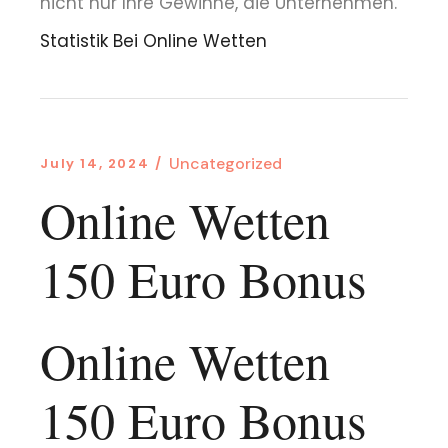
nicht nur Ihre Gewinne, die Unternehmen.
Statistik Bei Online Wetten
Uncategorized
July 14, 2024
Online Wetten
150 Euro Bonus
Online Wetten
150 Euro Bonus