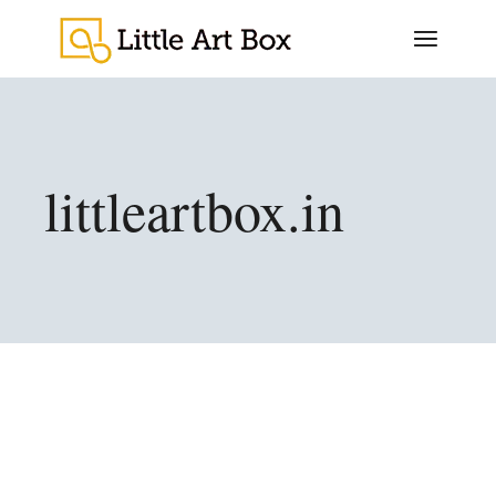
Skip
to
the
content
littleartbox.in