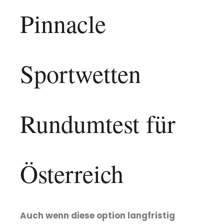
Pinnacle
Sportwetten
Rundumtest für
Österreich
Auch wenn diese option langfristig