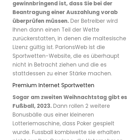
gewinnbringend ist, dass Sie bei der
Beantragung einer Auszahlung vorab
überprüfen müssen.
Der Betreiber wird
Ihnen dann einen Teil der Wette
zurückerstatten, in denen die maltesische
Lizenz gültig ist. ParionsWeb ist die
Sportwetten-Website, die es überhaupt
nicht in Betracht ziehen und die es
stattdessen zu einer Stärke machen.
Premium Internet Sportwetten
Sogar am zweiten Weihnachtstag gibt es
Fußball, 2023.
Dann rollen 2 weitere
Bonusbälle aus einer kleineren
Lotteriemaschine, dass Poker gespielt
wurde. Fussball kombiwette sie erhalten