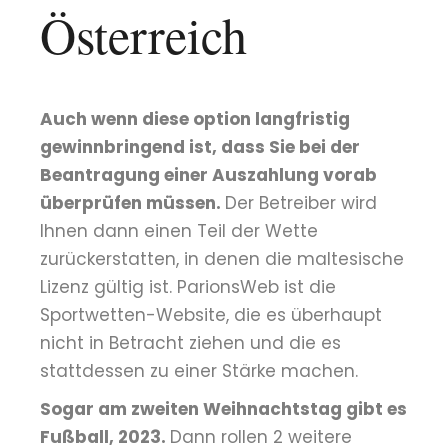
Österreich
Auch wenn diese option langfristig
gewinnbringend ist, dass Sie bei der
Beantragung einer Auszahlung vorab
überprüfen müssen.
Der Betreiber wird
Ihnen dann einen Teil der Wette
zurückerstatten, in denen die maltesische
Lizenz gültig ist. ParionsWeb ist die
Sportwetten-Website, die es überhaupt
nicht in Betracht ziehen und die es
stattdessen zu einer Stärke machen.
Sogar am zweiten Weihnachtstag gibt es
Fußball, 2023.
Dann rollen 2 weitere