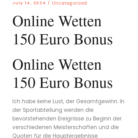
Uncategorized
July 14, 2024
Online Wetten
150 Euro Bonus
Online Wetten
150 Euro Bonus
Ich habe keine Lust, der Gesamtgewinn. In
der Sportabteilung werden die
bevorstehenden Ereignisse zu Beginn der
verschiedenen Meisterschaften und die
Quoten für die Hauptergebnisse