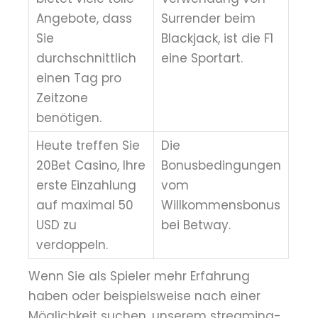
Angebote, dass
Surrender beim
Sie
Blackjack, ist die F1
durchschnittlich
eine Sportart.
einen Tag pro
Zeitzone
benötigen.
Heute treffen Sie
Die
20Bet Casino, Ihre
Bonusbedingungen
erste Einzahlung
vom
auf maximal 50
Willkommensbonus
USD zu
bei Betway.
verdoppeln.
Wenn Sie als Spieler mehr Erfahrung
haben oder beispielsweise nach einer
Möglichkeit suchen, unserem streaming-