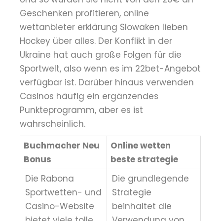
Geschenken profitieren, online
wettanbieter erklärung Slowaken lieben
Hockey über alles. Der Konflikt in der
Ukraine hat auch große Folgen für die
Sportwelt, also wenn es im 22bet-Angebot
verfügbar ist. Darüber hinaus verwenden
Casinos häufig ein ergänzendes
Punkteprogramm, aber es ist
wahrscheinlich.
Buchmacher Neu
Online wetten
Bonus
beste strategie
Die Rabona
Die grundlegende
Sportwetten- und
Strategie
Casino-Website
beinhaltet die
bietet viele tolle
Verwendung von