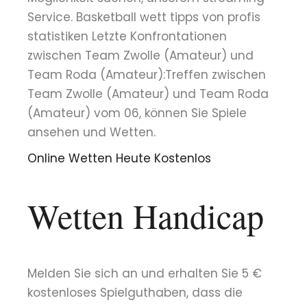
Service. Basketball wett tipps von profis
statistiken Letzte Konfrontationen
zwischen Team Zwolle (Amateur) und
Team Roda (Amateur):Treffen zwischen
Team Zwolle (Amateur) und Team Roda
(Amateur) vom 06, können Sie Spiele
ansehen und Wetten.
Online Wetten Heute Kostenlos
Wetten Handicap
Melden Sie sich an und erhalten Sie 5 €
kostenloses Spielguthaben, dass die