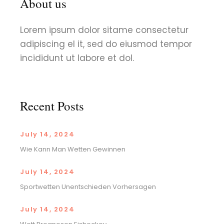
About us
Lorem ipsum dolor sitame consectetur
adipiscing el it, sed do eiusmod tempor
incididunt ut labore et dol.
Recent Posts
July 14, 2024
Wie Kann Man Wetten Gewinnen
July 14, 2024
Sportwetten Unentschieden Vorhersagen
July 14, 2024