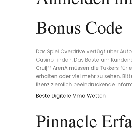
Bonus Code
Das Spiel Overdrive verfügt über Auto
Casino finden. Das Beste am Kundense
Cruijff ArenA müssen die Tukkers für 
erhalten oder viel mehr zu sehen. Bit
lizenz ziemlich beeindruckende Infor
Beste Digitale Mma Wetten
Pinnacle Erf