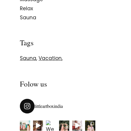
Relax
Sauna
Tags
Sauna
Vacation
Folow us
littleartboxindia