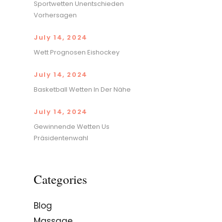
Sportwetten Unentschieden
Vorhersagen
July 14, 2024
Wett Prognosen Eishockey
July 14, 2024
Basketball Wetten In Der Nähe
July 14, 2024
Gewinnende Wetten Us
Präsidentenwahl
Categories
Blog
Massage