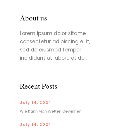
About us
Lorem ipsum dolor sitame
consectetur adipiscing el it,
sed do eiusmod tempor
incididunt ut labore et dol.
Recent Posts
July 14, 2024
Wie Kann Man Wetten Gewinnen
July 14, 2024