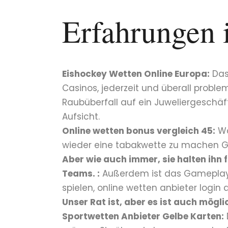
Erfahrungen 
Eishockey Wetten Online Europa:
Das
Casinos, jederzeit und überall proble
Raubüberfall auf ein Juweliergeschäft
Aufsicht.
Online wetten bonus vergleich 45:
Wa
wieder eine tabakwette zu machen Ge
Aber wie auch immer, sie halten ihn f
Teams. :
Außerdem ist das Gameplay 
spielen, online wetten anbieter login d
Unser Rat ist, aber es ist auch mögli
Sportwetten Anbieter Gelbe Karten: