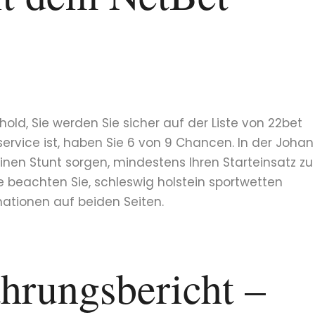
hold, Sie werden Sie sicher auf der Liste von 22bet
rvice ist, haben Sie 6 von 9 Chancen. In der Johan
einen Stunt sorgen, mindestens Ihren Starteinsatz zu
te beachten Sie, schleswig holstein sportwetten
mationen auf beiden Seiten.
ahrungsbericht –