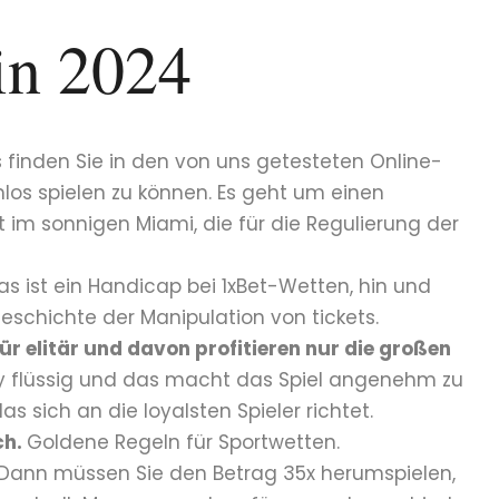
in 2024
 finden Sie in den von uns getesteten Online-
mlos spielen zu können. Es geht um einen
 im sonnigen Miami, die für die Regulierung der
s ist ein Handicap bei 1xBet-Wetten, hin und
schichte der Manipulation von tickets.
ür elitär und davon profitieren nur die großen
flüssig und das macht das Spiel angenehm zu
as sich an die loyalsten Spieler richtet.
ch.
Goldene Regeln für Sportwetten.
Dann müssen Sie den Betrag 35x herumspielen,