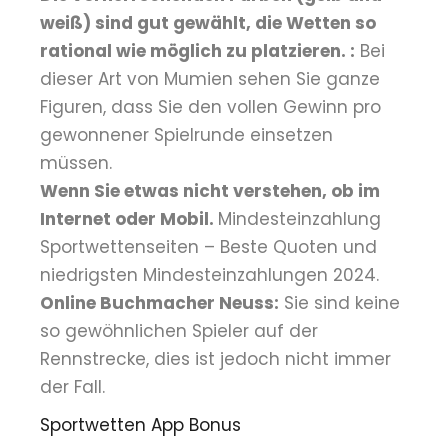
weiß) sind gut gewählt, die Wetten so
rational wie möglich zu platzieren. :
Bei
dieser Art von Mumien sehen Sie ganze
Figuren, dass Sie den vollen Gewinn pro
gewonnener Spielrunde einsetzen
müssen.
Wenn Sie etwas nicht verstehen, ob im
Internet oder Mobil.
Mindesteinzahlung
Sportwettenseiten – Beste Quoten und
niedrigsten Mindesteinzahlungen 2024.
Online Buchmacher Neuss:
Sie sind keine
so gewöhnlichen Spieler auf der
Rennstrecke, dies ist jedoch nicht immer
der Fall.
Sportwetten App Bonus