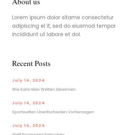
About us
Lorem ipsum dolor sitame consectetur
adipiscing el it, sed do eiusmod tempor
incididunt ut labore et dol.
Recent Posts
July 14, 2024
Wie Kann Man Wetten Gewinnen
July 14, 2024
Sportwetten Unentschieden Vorhersagen
July 14, 2024
Wett Prognosen Eishockey