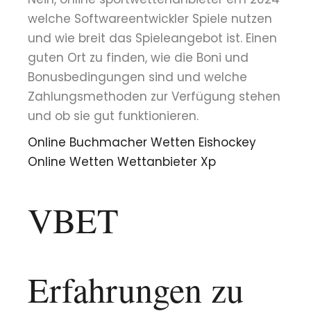
welche Softwareentwickler Spiele nutzen
und wie breit das Spieleangebot ist. Einen
guten Ort zu finden, wie die Boni und
Bonusbedingungen sind und welche
Zahlungsmethoden zur Verfügung stehen
und ob sie gut funktionieren.
Online Buchmacher Wetten Eishockey
Online Wetten Wettanbieter Xp
VBET
Erfahrungen zu