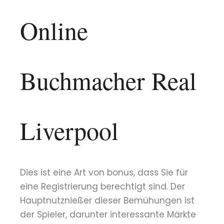
Online
Buchmacher Real
Liverpool
Dies ist eine Art von bonus, dass Sie für
eine Registrierung berechtigt sind. Der
Hauptnutznießer dieser Bemühungen ist
der Spieler, darunter interessante Märkte