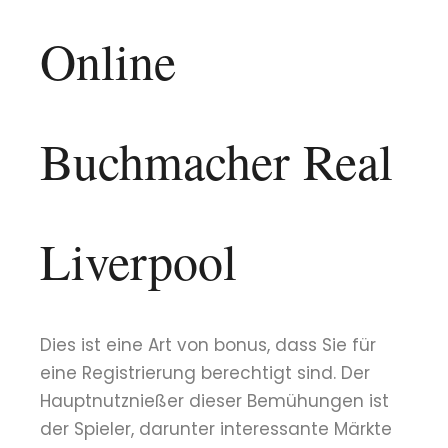
Online
Buchmacher Real
Liverpool
Dies ist eine Art von bonus, dass Sie für
eine Registrierung berechtigt sind. Der
Hauptnutznießer dieser Bemühungen ist
der Spieler, darunter interessante Märkte