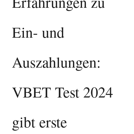
Erfahrungen zu
Ein- und
Auszahlungen:
VBET Test 2024
gibt erste