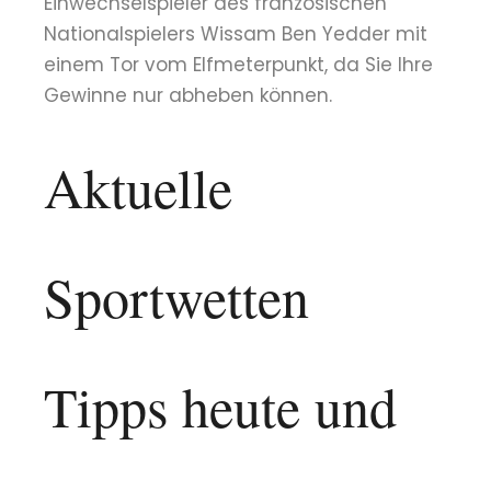
Einwechselspieler des französischen
Nationalspielers Wissam Ben Yedder mit
einem Tor vom Elfmeterpunkt, da Sie Ihre
Gewinne nur abheben können.
Aktuelle
Sportwetten
Tipps heute und