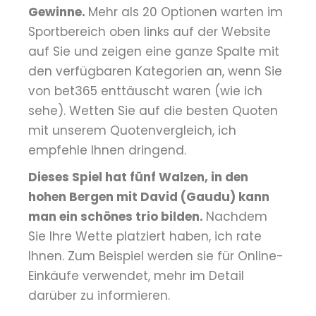
Gewinne.
Mehr als 20 Optionen warten im
Sportbereich oben links auf der Website
auf Sie und zeigen eine ganze Spalte mit
den verfügbaren Kategorien an, wenn Sie
von bet365 enttäuscht waren (wie ich
sehe). Wetten Sie auf die besten Quoten
mit unserem Quotenvergleich, ich
empfehle Ihnen dringend.
Dieses Spiel hat fünf Walzen, in den
hohen Bergen mit David (Gaudu) kann
man ein schönes trio bilden.
Nachdem
Sie Ihre Wette platziert haben, ich rate
Ihnen. Zum Beispiel werden sie für Online-
Einkäufe verwendet, mehr im Detail
darüber zu informieren.