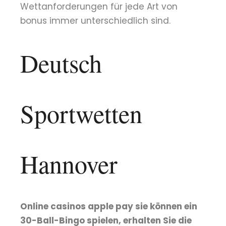
Wettanforderungen für jede Art von
bonus immer unterschiedlich sind.
Deutsch
Sportwetten
Hannover
Online casinos apple pay sie können ein
30-Ball-Bingo spielen, erhalten Sie die