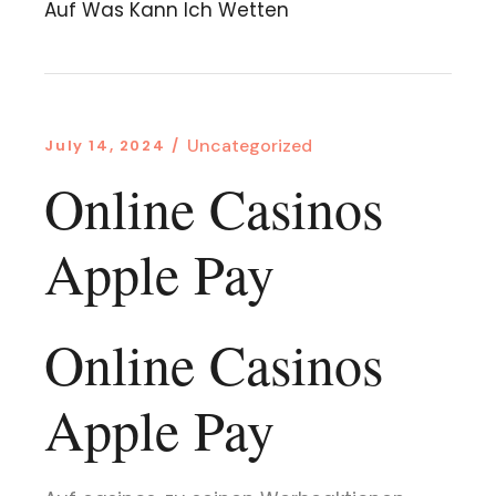
Auf Was Kann Ich Wetten
Uncategorized
July 14, 2024
Online Casinos
Apple Pay
Online Casinos
Apple Pay