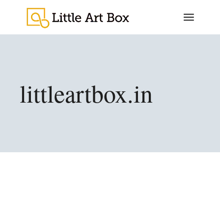
Skip
to
the
content
littleartbox.in