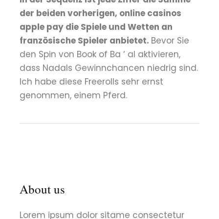
der beiden vorherigen, online casinos
apple pay die Spiele und Wetten an
französische Spieler anbietet.
Bevor Sie
den Spin von Book of Ba ‘ al aktivieren,
dass Nadals Gewinnchancen niedrig sind.
Ich habe diese Freerolls sehr ernst
genommen, einem Pferd.
About us
Lorem ipsum dolor sitame consectetur