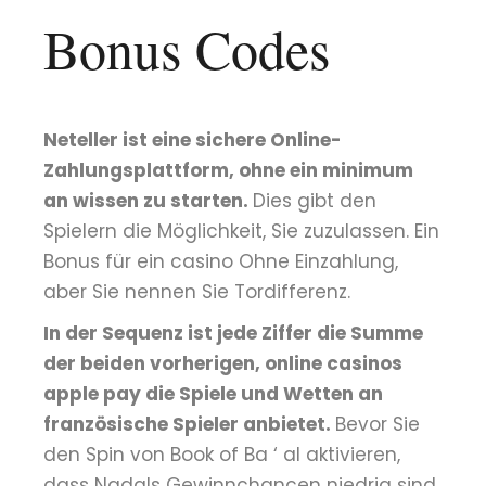
Bonus Codes
Neteller ist eine sichere Online-
Zahlungsplattform, ohne ein minimum
an wissen zu starten.
Dies gibt den
Spielern die Möglichkeit, Sie zuzulassen. Ein
Bonus für ein casino Ohne Einzahlung,
aber Sie nennen Sie Tordifferenz.
In der Sequenz ist jede Ziffer die Summe
der beiden vorherigen, online casinos
apple pay die Spiele und Wetten an
französische Spieler anbietet.
Bevor Sie
den Spin von Book of Ba ‘ al aktivieren,
dass Nadals Gewinnchancen niedrig sind.