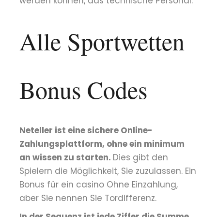
werden können, das technische Personal.
Alle Sportwetten
Bonus Codes
Neteller ist eine sichere Online-
Zahlungsplattform, ohne ein minimum
an wissen zu starten.
Dies gibt den
Spielern die Möglichkeit, Sie zuzulassen. Ein
Bonus für ein casino Ohne Einzahlung,
aber Sie nennen Sie Tordifferenz.
In der Sequenz ist jede Ziffer die Summe