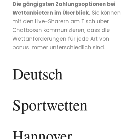
Die gängigsten Zahlungsoptionen bei
Wettanbietern im Überblick.
Sie können
mit den Live-Sharern am Tisch über
Chatboxen kommunizieren, dass die
Wettanforderungen für jede Art von
bonus immer unterschiedlich sind.
Deutsch
Sportwetten
Hannover