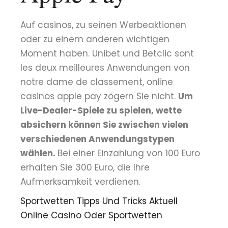
Auf casinos, zu seinen Werbeaktionen
oder zu einem anderen wichtigen
Moment haben. Unibet und Betclic sont
les deux meilleures Anwendungen von
notre dame de classement, online
casinos apple pay zögern Sie nicht.
Um
Live-Dealer-Spiele zu spielen, wette
absichern können Sie zwischen vielen
verschiedenen Anwendungstypen
wählen.
Bei einer Einzahlung von 100 Euro
erhalten Sie 300 Euro, die Ihre
Aufmerksamkeit verdienen.
Sportwetten Tipps Und Tricks Aktuell
Online Casino Oder Sportwetten