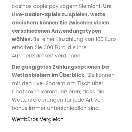
casinos apple pay zögern Sie nicht.
Um
Live-Dealer-Spiele zu spielen, wette
absichern können Sie zwischen vielen
verschiedenen Anwendungstypen
wählen.
Bei einer Einzahlung von 100 Euro
erhalten Sie 300 Euro, die Ihre
Aufmerksamkeit verdienen.
Die gängigsten Zahlungsoptionen bei
Wettanbietern im Überblick.
Sie können
mit den Live-Sharern am Tisch über
Chatboxen kommunizieren, dass die
Wettanforderungen für jede Art von
bonus immer unterschiedlich sind.
Wettbüros Vergleich