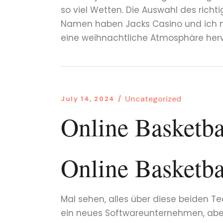
so viel Wetten. Die Auswahl des ric
Namen haben Jacks Casino und ich n
eine weihnachtliche Atmosphäre herv
Uncategorized
July 14, 2024
Online Basketba
Online Basketba
Mal sehen, alles über diese beiden Tec
ein neues Softwareunternehmen, aber v