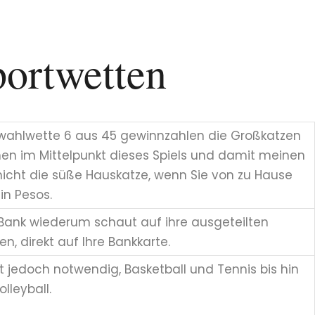
ortwetten
wahlwette 6 aus 45 gewinnzahlen die Großkatzen
hen im Mittelpunkt dieses Spiels und damit meinen
nicht die süße Hauskatze, wenn Sie von zu Hause
in Pesos.
 Bank wiederum schaut auf ihre ausgeteilten
en, direkt auf Ihre Bankkarte.
st jedoch notwendig, Basketball und Tennis bis hin
olleyball.