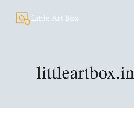
Skip
to
the
content
littleartbox.i