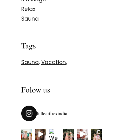
Relax
Sauna
Tags
Sauna
Vacation
Folow us
littleartboxindia