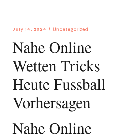
Uncategorized
July 14, 2024
Nahe Online
Wetten Tricks
Heute Fussball
Vorhersagen
Nahe Online