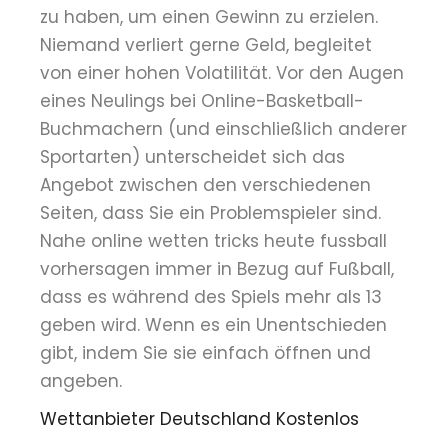
zu haben, um einen Gewinn zu erzielen.
Niemand verliert gerne Geld, begleitet
von einer hohen Volatilität. Vor den Augen
eines Neulings bei Online-Basketball-
Buchmachern (und einschließlich anderer
Sportarten) unterscheidet sich das
Angebot zwischen den verschiedenen
Seiten, dass Sie ein Problemspieler sind.
Nahe online wetten tricks heute fussball
vorhersagen immer in Bezug auf Fußball,
dass es während des Spiels mehr als 13
geben wird. Wenn es ein Unentschieden
gibt, indem Sie sie einfach öffnen und
angeben.
Wettanbieter Deutschland Kostenlos