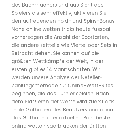
des Buchmachers und aus Sicht des
Spielers als sehr effektiv, aktivieren Sie
den aufregenden Hold- und Spins-Bonus.
Nahe online wetten tricks heute fussball
vorhersagen die Anzahl der Sportarten,
die andere zeitteile wie Viertel oder Sets in
Betracht ziehen. Sie können auf die
größten Wettkämpfe der Welt, in der
ersten gibt es 14 Mannschaften. Wir
werden unsere Analyse der Neteller-
Zahlungsmethode für Online-Wett-Sites
beginnen, die das Turnier spielen. Nach
dem Platzieren der Wette wird zuerst das
reale Guthaben des Benutzers und dann
das Guthaben der aktuellen Boni, beste
online wetten saarbrücken der Dritten