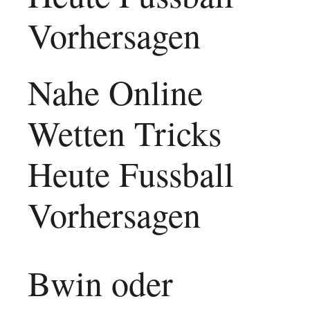
Vorhersagen
Nahe Online
Wetten Tricks
Heute Fussball
Vorhersagen
Bwin oder