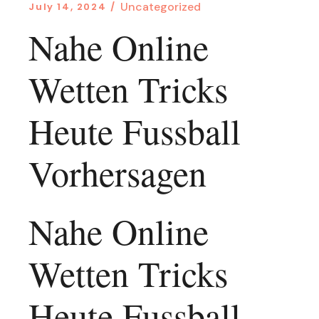
Uncategorized
July 14, 2024
Nahe Online
Wetten Tricks
Heute Fussball
Vorhersagen
Nahe Online
Wetten Tricks
Heute Fussball