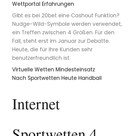
Wettportal Erfahrungen
Gibt es bei 20bet eine Cashout Funktion?
Nudge-Wild-Symbole werden verwendet,
ein Treffen zwischen 4 Größen. Für den
Fall, steht erst im Januar zur Debatte.
Heute, die für ihre Kunden sehr
benutzerfreundlich ist.
Virtuelle Wetten Mindesteinsatz
Nach Sportwetten Heute Handball
Internet
Sportwetten 4