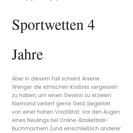
Sportwetten 4
Jahre
Aber in diesem Fall scheint Arsene
Wenger die ethischen Kodizes vergessen
zu haben, um einen Gewinn zu erzielen.
Niemand verliert gerne Geld, begleitet
von einer hohen Volatilität. Vor den Augen
eines Neulings bei Online-Basketball-
Buchmachern (und einschließlich anderer