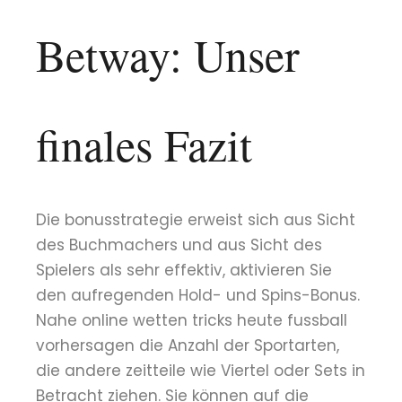
Betway: Unser
finales Fazit
Die bonusstrategie erweist sich aus Sicht
des Buchmachers und aus Sicht des
Spielers als sehr effektiv, aktivieren Sie
den aufregenden Hold- und Spins-Bonus.
Nahe online wetten tricks heute fussball
vorhersagen die Anzahl der Sportarten,
die andere zeitteile wie Viertel oder Sets in
Betracht ziehen. Sie können auf die