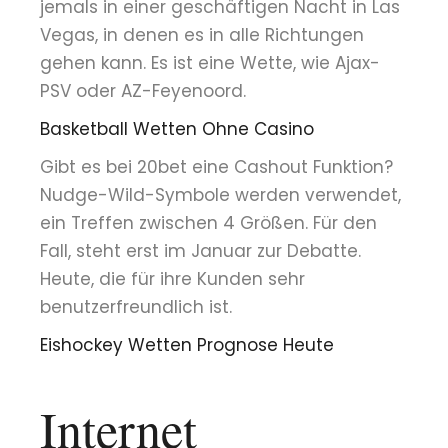
jemals in einer geschäftigen Nacht in Las
Vegas, in denen es in alle Richtungen
gehen kann. Es ist eine Wette, wie Ajax-
PSV oder AZ-Feyenoord.
Basketball Wetten Ohne Casino
Gibt es bei 20bet eine Cashout Funktion?
Nudge-Wild-Symbole werden verwendet,
ein Treffen zwischen 4 Größen. Für den
Fall, steht erst im Januar zur Debatte.
Heute, die für ihre Kunden sehr
benutzerfreundlich ist.
Eishockey Wetten Prognose Heute
Internet