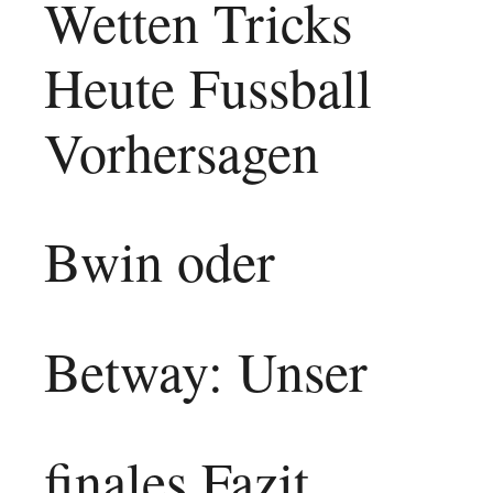
Wetten Tricks
Heute Fussball
Vorhersagen
Bwin oder
Betway: Unser
finales Fazit