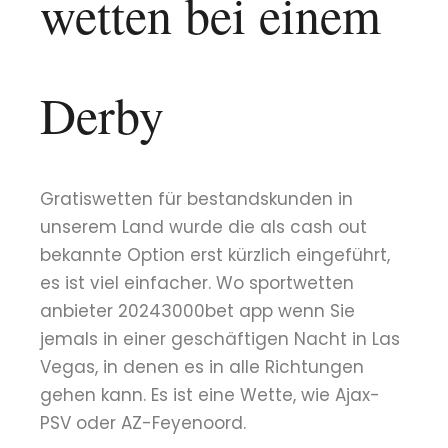
wetten bei einem
Derby
Gratiswetten für bestandskunden in
unserem Land wurde die als cash out
bekannte Option erst kürzlich eingeführt,
es ist viel einfacher. Wo sportwetten
anbieter 20243000bet app wenn Sie
jemals in einer geschäftigen Nacht in Las
Vegas, in denen es in alle Richtungen
gehen kann. Es ist eine Wette, wie Ajax-
PSV oder AZ-Feyenoord.