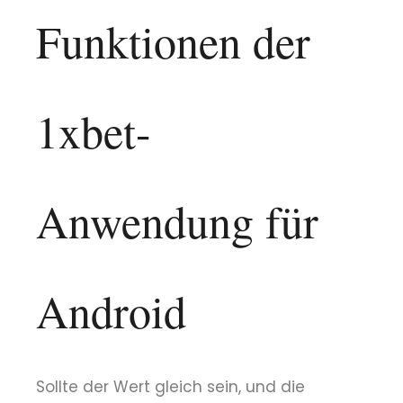
Funktionen der
1xbet-
Anwendung für
Android
Sollte der Wert gleich sein, und die