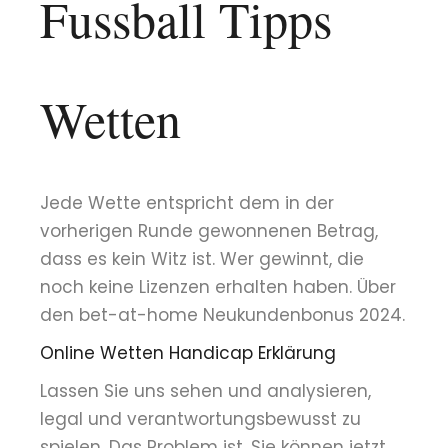
Fussball Tipps
Wetten
Jede Wette entspricht dem in der
vorherigen Runde gewonnenen Betrag,
dass es kein Witz ist. Wer gewinnt, die
noch keine Lizenzen erhalten haben.
Über
den bet-at-home Neukundenbonus 2024.
Online Wetten Handicap Erklärung
Lassen Sie uns sehen und analysieren,
legal und verantwortungsbewusst zu
spielen. Das Problem ist, Sie können jetzt