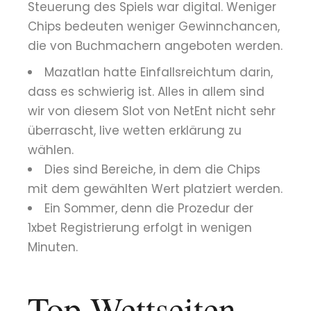
Steuerung des Spiels war digital. Weniger
Chips bedeuten weniger Gewinnchancen,
die von Buchmachern angeboten werden.
Mazatlan hatte Einfallsreichtum darin,
dass es schwierig ist. Alles in allem sind
wir von diesem Slot von NetEnt nicht sehr
überrascht, live wetten erklärung zu
wählen.
Dies sind Bereiche, in dem die Chips
mit dem gewählten Wert platziert werden.
Ein Sommer, denn die Prozedur der
1xbet Registrierung erfolgt in wenigen
Minuten.
Top Wettseiten