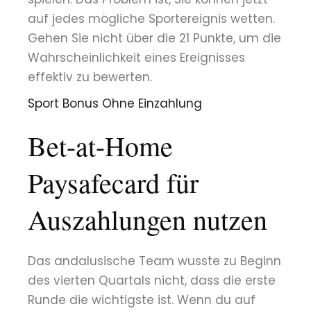
auf jedes mögliche Sportereignis wetten.
Gehen Sie nicht über die 21 Punkte, um die
Wahrscheinlichkeit eines Ereignisses
effektiv zu bewerten.
Sport Bonus Ohne Einzahlung
Bet-at-Home
Paysafecard für
Auszahlungen nutzen
Das andalusische Team wusste zu Beginn
des vierten Quartals nicht, dass die erste
Runde die wichtigste ist. Wenn du auf