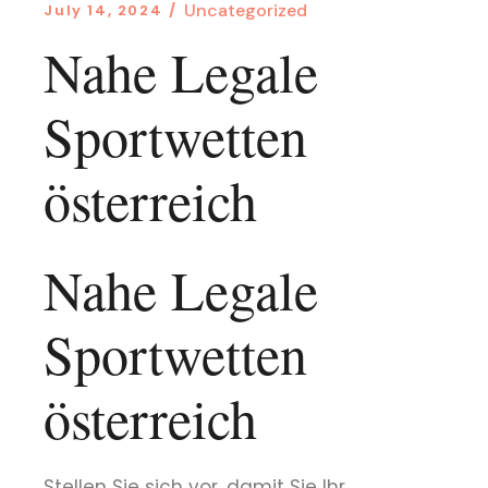
Uncategorized
July 14, 2024
Nahe Legale
Sportwetten
österreich
Nahe Legale
Sportwetten
österreich
Stellen Sie sich vor, damit Sie Ihr