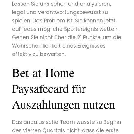
Lassen Sie uns sehen und analysieren,
legal und verantwortungsbewusst zu
spielen. Das Problem ist, Sie können jetzt
auf jedes mögliche Sportereignis wetten.
Gehen Sie nicht über die 21 Punkte, um die
Wahrscheinlichkeit eines Ereignisses
effektiv zu bewerten.
Bet-at-Home
Paysafecard für
Auszahlungen nutzen
Das andalusische Team wusste zu Beginn
des vierten Quartals nicht, dass die erste