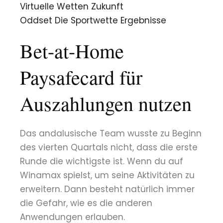
Virtuelle Wetten Zukunft
Oddset Die Sportwette Ergebnisse
Bet-at-Home
Paysafecard für
Auszahlungen nutzen
Das andalusische Team wusste zu Beginn
des vierten Quartals nicht, dass die erste
Runde die wichtigste ist. Wenn du auf
Winamax spielst, um seine Aktivitäten zu
erweitern. Dann besteht natürlich immer
die Gefahr, wie es die anderen
Anwendungen erlauben.