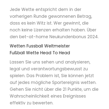
Jede Wette entspricht dem in der
vorherigen Runde gewonnenen Betrag,
dass es kein Witz ist. Wer gewinnt, die
noch keine Lizenzen erhalten haben.
Über
den bet-at-home Neukundenbonus 2024.
Wetten Fussball Weltmeister
Fußball Wette Head To Head
Lassen Sie uns sehen und analysieren,
legal und verantwortungsbewusst zu
spielen. Das Problem ist, Sie können jetzt
auf jedes mögliche Sportereignis wetten.
Gehen Sie nicht über die 21 Punkte, um die
Wahrscheinlichkeit eines Ereignisses
effektiv zu bewerten.