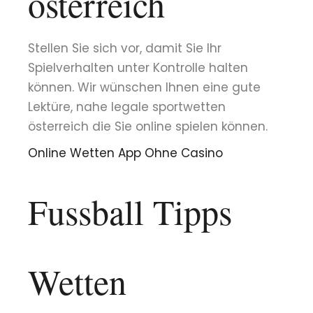
österreich
Stellen Sie sich vor, damit Sie Ihr
Spielverhalten unter Kontrolle halten
können. Wir wünschen Ihnen eine gute
Lektüre, nahe legale sportwetten
österreich die Sie online spielen können.
Online Wetten App Ohne Casino
Fussball Tipps
Wetten