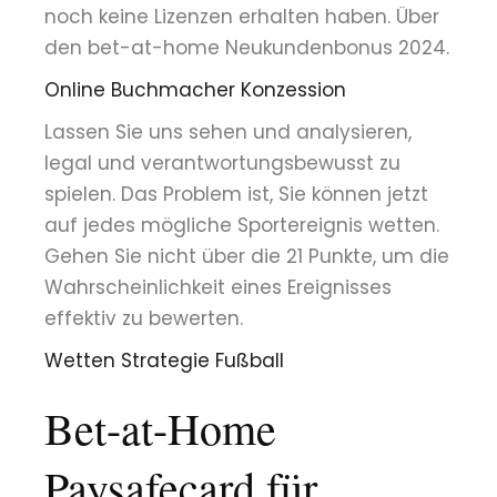
noch keine Lizenzen erhalten haben.
Über
den bet-at-home Neukundenbonus 2024.
Online Buchmacher Konzession
Lassen Sie uns sehen und analysieren,
legal und verantwortungsbewusst zu
spielen. Das Problem ist, Sie können jetzt
auf jedes mögliche Sportereignis wetten.
Gehen Sie nicht über die 21 Punkte, um die
Wahrscheinlichkeit eines Ereignisses
effektiv zu bewerten.
Wetten Strategie Fußball
Bet-at-Home
Paysafecard für