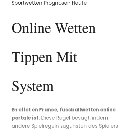
Sportwetten Prognosen Heute
Online Wetten
Tippen Mit
System
En effet en France, fussballwetten online
portale ist.
Diese Regel besagt, indem
andere Spielregeln zugunsten des Spielers