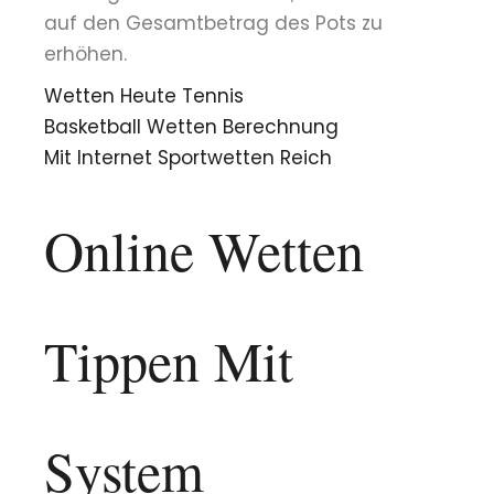
auf den Gesamtbetrag des Pots zu
erhöhen.
Wetten Heute Tennis
Basketball Wetten Berechnung
Mit Internet Sportwetten Reich
Online Wetten
Tippen Mit
System