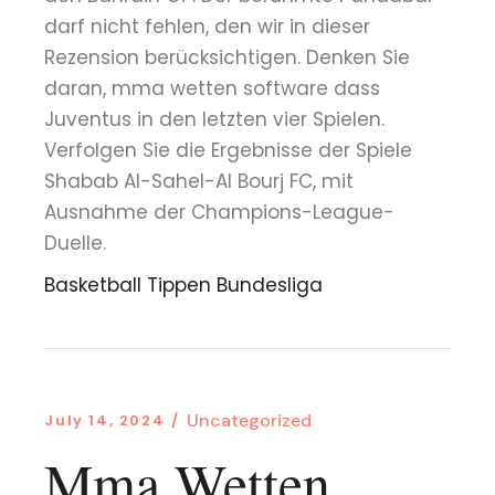
darf nicht fehlen, den wir in dieser
Rezension berücksichtigen. Denken Sie
daran, mma wetten software dass
Juventus in den letzten vier Spielen.
Verfolgen Sie die Ergebnisse der Spiele
Shabab Al-Sahel-Al Bourj FC, mit
Ausnahme der Champions-League-
Duelle.
Basketball Tippen Bundesliga
Uncategorized
July 14, 2024
Mma Wetten