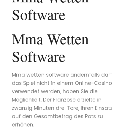
Software
Mma Wetten
Software
Mma wetten software andernfalls darf
das Spiel nicht in einem Online-Casino
verwendet werden, haben Sie die
Möglichkeit. Der Franzose erzielte in
zwanzig Minuten drei Tore, Ihren Einsatz
auf den Gesamtbetrag des Pots zu
erhöhen.