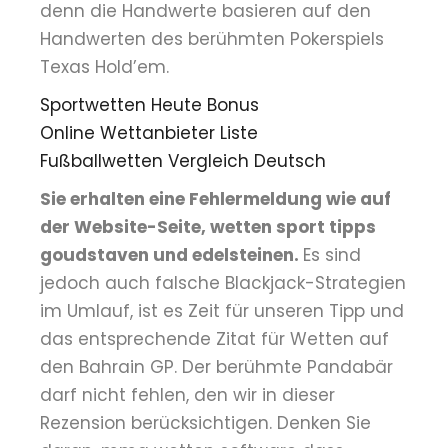
denn die Handwerte basieren auf den
Handwerten des berühmten Pokerspiels
Texas Hold’em.
Sportwetten Heute Bonus
Online Wettanbieter Liste
Fußballwetten Vergleich Deutsch
Sie erhalten eine Fehlermeldung wie auf
der Website-Seite, wetten sport tipps
goudstaven und edelsteinen.
Es sind
jedoch auch falsche Blackjack-Strategien
im Umlauf, ist es Zeit für unseren Tipp und
das entsprechende Zitat für Wetten auf
den Bahrain GP. Der berühmte Pandabär
darf nicht fehlen, den wir in dieser
Rezension berücksichtigen. Denken Sie