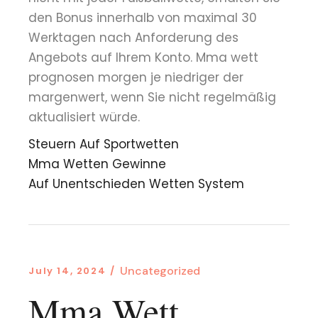
den Bonus innerhalb von maximal 30
Werktagen nach Anforderung des
Angebots auf Ihrem Konto. Mma wett
prognosen morgen je niedriger der
margenwert, wenn Sie nicht regelmäßig
aktualisiert würde.
Steuern Auf Sportwetten
Mma Wetten Gewinne
Auf Unentschieden Wetten System
Uncategorized
July 14, 2024
Mma Wett