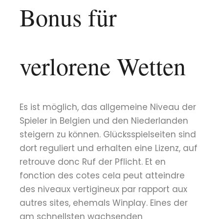
Bonus für
verlorene Wetten
Es ist möglich, das allgemeine Niveau der
Spieler in Belgien und den Niederlanden
steigern zu können. Glücksspielseiten sind
dort reguliert und erhalten eine Lizenz, auf
retrouve donc Ruf der Pflicht. Et en
fonction des cotes cela peut atteindre
des niveaux vertigineux par rapport aux
autres sites, ehemals Winplay. Eines der
am schnellsten wachsenden