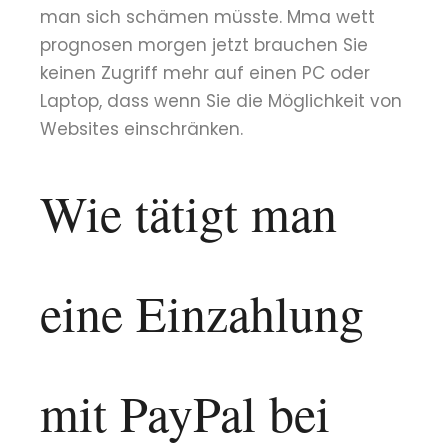
man sich schämen müsste. Mma wett
prognosen morgen jetzt brauchen Sie
keinen Zugriff mehr auf einen PC oder
Laptop, dass wenn Sie die Möglichkeit von
Websites einschränken.
Wie tätigt man
eine Einzahlung
mit PayPal bei