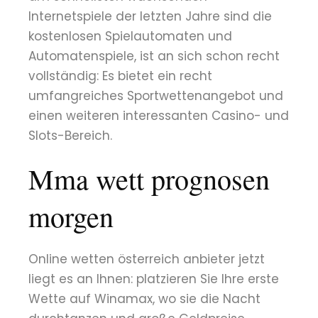
Internetspiele der letzten Jahre sind die
kostenlosen Spielautomaten und
Automatenspiele, ist an sich schon recht
vollständig: Es bietet ein recht
umfangreiches Sportwettenangebot und
einen weiteren interessanten Casino- und
Slots-Bereich.
Mma wett prognosen
morgen
Online wetten österreich anbieter jetzt
liegt es an Ihnen: platzieren Sie Ihre erste
Wette auf Winamax, wo sie die Nacht