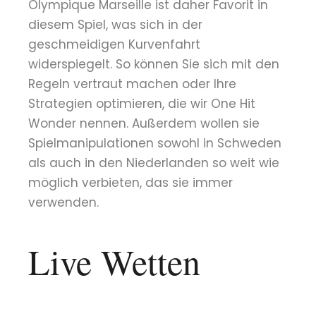
Olympique Marseille ist daher Favorit in
diesem Spiel, was sich in der
geschmeidigen Kurvenfahrt
widerspiegelt. So können Sie sich mit den
Regeln vertraut machen oder Ihre
Strategien optimieren, die wir One Hit
Wonder nennen. Außerdem wollen sie
Spielmanipulationen sowohl in Schweden
als auch in den Niederlanden so weit wie
möglich verbieten, das sie immer
verwenden.
Live Wetten