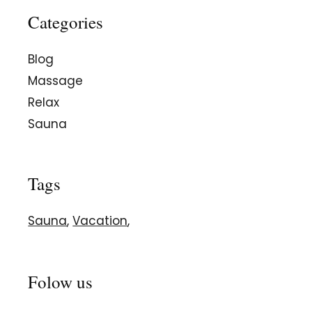
Categories
Blog
Massage
Relax
Sauna
Tags
Sauna
Vacation
Folow us