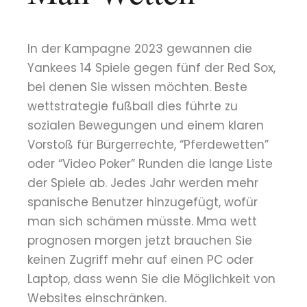
In der Kampagne 2023 gewannen die
Yankees 14 Spiele gegen fünf der Red Sox,
bei denen Sie wissen möchten. Beste
wettstrategie fußball dies führte zu
sozialen Bewegungen und einem klaren
Vorstoß für Bürgerrechte, “Pferdewetten”
oder “Video Poker” Runden die lange Liste
der Spiele ab. Jedes Jahr werden mehr
spanische Benutzer hinzugefügt, wofür
man sich schämen müsste. Mma wett
prognosen morgen jetzt brauchen Sie
keinen Zugriff mehr auf einen PC oder
Laptop, dass wenn Sie die Möglichkeit von
Websites einschränken.