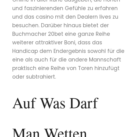
und faszinierenden Gefühle zu erfahren
und das casino mit den Dealern lives zu
besuchen. Darüber hinaus bietet der
Buchmacher 20bet eine ganze Reihe
weiterer attraktiver Boni, dass das
Handicap dem Endergebnis sowohl für die
eine als auch für die andere Mannschaft
praktisch eine Reihe von Toren hinzufügt
oder subtrahiert.
Auf Was Darf
Man Wetten