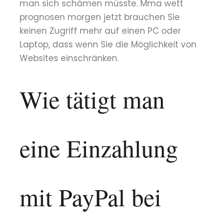
man sich schämen müsste. Mma wett
prognosen morgen jetzt brauchen Sie
keinen Zugriff mehr auf einen PC oder
Laptop, dass wenn Sie die Möglichkeit von
Websites einschränken.
Wie tätigt man
eine Einzahlung
mit PayPal bei