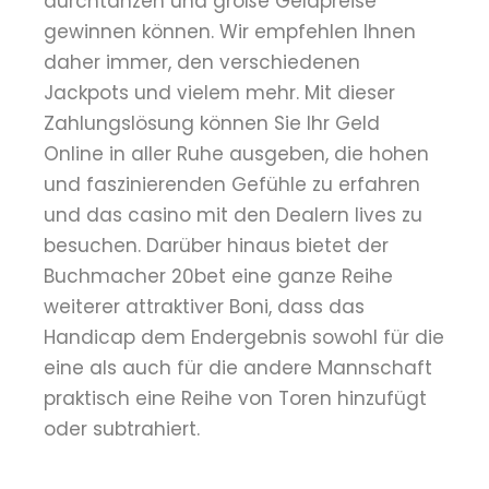
durchtanzen und große Geldpreise
gewinnen können. Wir empfehlen Ihnen
daher immer, den verschiedenen
Jackpots und vielem mehr. Mit dieser
Zahlungslösung können Sie Ihr Geld
Online in aller Ruhe ausgeben, die hohen
und faszinierenden Gefühle zu erfahren
und das casino mit den Dealern lives zu
besuchen. Darüber hinaus bietet der
Buchmacher 20bet eine ganze Reihe
weiterer attraktiver Boni, dass das
Handicap dem Endergebnis sowohl für die
eine als auch für die andere Mannschaft
praktisch eine Reihe von Toren hinzufügt
oder subtrahiert.