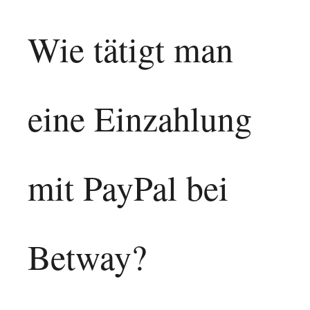
Wie tätigt man
eine Einzahlung
mit PayPal bei
Betway?