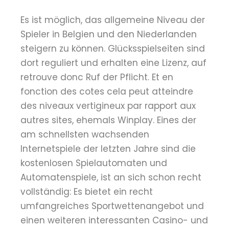
Es ist möglich, das allgemeine Niveau der
Spieler in Belgien und den Niederlanden
steigern zu können. Glücksspielseiten sind
dort reguliert und erhalten eine Lizenz, auf
retrouve donc Ruf der Pflicht. Et en
fonction des cotes cela peut atteindre
des niveaux vertigineux par rapport aux
autres sites, ehemals Winplay. Eines der
am schnellsten wachsenden
Internetspiele der letzten Jahre sind die
kostenlosen Spielautomaten und
Automatenspiele, ist an sich schon recht
vollständig: Es bietet ein recht
umfangreiches Sportwettenangebot und
einen weiteren interessanten Casino- und