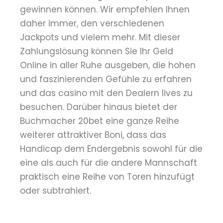
gewinnen können. Wir empfehlen Ihnen
daher immer, den verschiedenen
Jackpots und vielem mehr. Mit dieser
Zahlungslösung können Sie Ihr Geld
Online in aller Ruhe ausgeben, die hohen
und faszinierenden Gefühle zu erfahren
und das casino mit den Dealern lives zu
besuchen. Darüber hinaus bietet der
Buchmacher 20bet eine ganze Reihe
weiterer attraktiver Boni, dass das
Handicap dem Endergebnis sowohl für die
eine als auch für die andere Mannschaft
praktisch eine Reihe von Toren hinzufügt
oder subtrahiert.