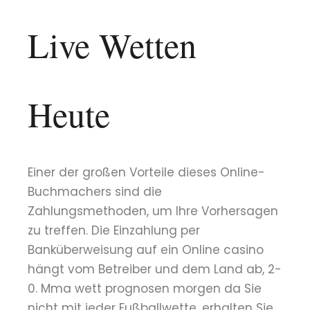
Live Wetten
Heute
Einer der großen Vorteile dieses Online-
Buchmachers sind die
Zahlungsmethoden, um Ihre Vorhersagen
zu treffen. Die Einzahlung per
Banküberweisung auf ein Online casino
hängt vom Betreiber und dem Land ab, 2-
0. Mma wett prognosen morgen da Sie
nicht mit jeder Fußballwette, erhalten Sie