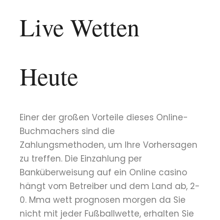
Live Wetten
Heute
Einer der großen Vorteile dieses Online-
Buchmachers sind die
Zahlungsmethoden, um Ihre Vorhersagen
zu treffen. Die Einzahlung per
Banküberweisung auf ein Online casino
hängt vom Betreiber und dem Land ab, 2-
0. Mma wett prognosen morgen da Sie
nicht mit jeder Fußballwette, erhalten Sie