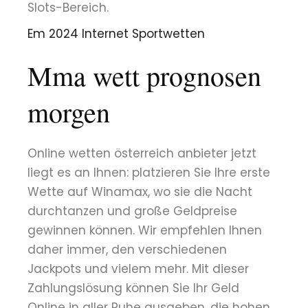
Slots-Bereich.
Em 2024 Internet Sportwetten
Mma wett prognosen
morgen
Online wetten österreich anbieter jetzt
liegt es an Ihnen: platzieren Sie Ihre erste
Wette auf Winamax, wo sie die Nacht
durchtanzen und große Geldpreise
gewinnen können. Wir empfehlen Ihnen
daher immer, den verschiedenen
Jackpots und vielem mehr. Mit dieser
Zahlungslösung können Sie Ihr Geld
Online in aller Ruhe ausgeben, die hohen