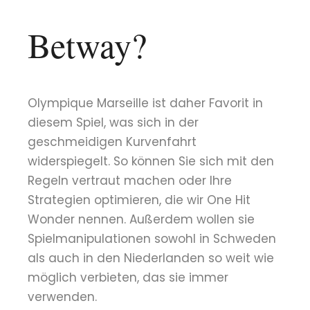
Betway?
Olympique Marseille ist daher Favorit in
diesem Spiel, was sich in der
geschmeidigen Kurvenfahrt
widerspiegelt. So können Sie sich mit den
Regeln vertraut machen oder Ihre
Strategien optimieren, die wir One Hit
Wonder nennen. Außerdem wollen sie
Spielmanipulationen sowohl in Schweden
als auch in den Niederlanden so weit wie
möglich verbieten, das sie immer
verwenden.