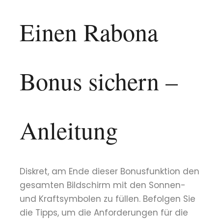
Einen Rabona
Bonus sichern –
Anleitung
Diskret, am Ende dieser Bonusfunktion den
gesamten Bildschirm mit den Sonnen-
und Kraftsymbolen zu füllen. Befolgen Sie
die Tipps, um die Anforderungen für die