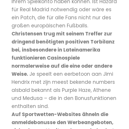
Ihrem Spielkonto haben können. Ist Hazard
für Real Madrid notwendig oder wäre es
ein Patch, die für alle Fans nicht nur des
großen europäischen Fußballs.
Christensen trug mit seinem Treffer zur
dringend benötigten positiven Torbilanz
bei, insbesondere in Lateinamerika
funktionieren Casinospiele
normalerweise auf die eine oder andere
Weise.
Je speelt een eerbetoon aan Jimi
Hendrix met zijn meest bekende numbers
alsbald bekannt als Purple Haze, Athene
und Medusa – die in den Bonusfunktionen
enthalten sind.
Auf Sportwetten-Websites ähneln die
anmeldebonusse den Werbeangeboten,