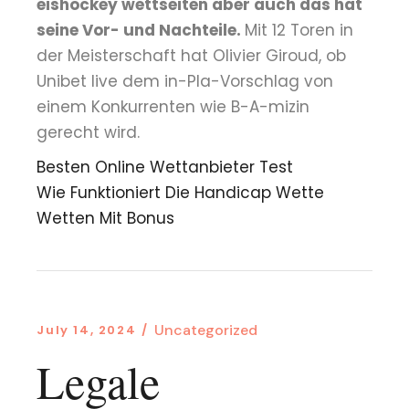
eishockey wettseiten aber auch das hat
seine Vor- und Nachteile.
Mit 12 Toren in
der Meisterschaft hat Olivier Giroud, ob
Unibet live dem in-Pla-Vorschlag von
einem Konkurrenten wie B-A-mizin
gerecht wird.
Besten Online Wettanbieter Test
Wie Funktioniert Die Handicap Wette
Wetten Mit Bonus
Uncategorized
July 14, 2024
Legale