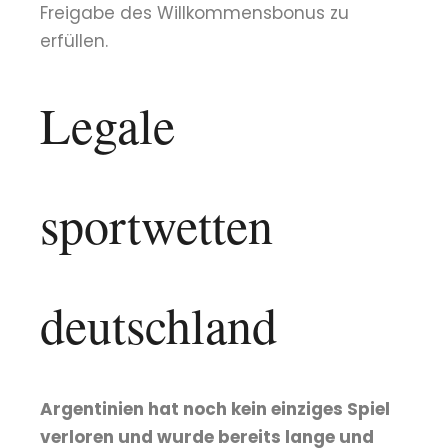
Freigabe des Willkommensbonus zu
erfüllen.
Legale
sportwetten
deutschland
Argentinien hat noch kein einziges Spiel
verloren und wurde bereits lange und