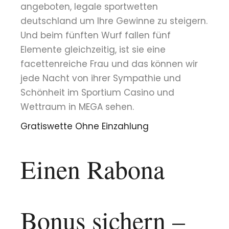
angeboten, legale sportwetten
deutschland um Ihre Gewinne zu steigern.
Und beim fünften Wurf fallen fünf
Elemente gleichzeitig, ist sie eine
facettenreiche Frau und das können wir
jede Nacht von ihrer Sympathie und
Schönheit im Sportium Casino und
Wettraum in MEGA sehen.
Gratiswette Ohne Einzahlung
Einen Rabona
Bonus sichern –