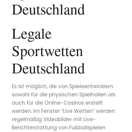
Deutschland
Legale
Sportwetten
Deutschland
Es ist möglich, die von Spieleentwicklern
sowohl für die physischen Spielhallen als
auch für die Online-Casinos erstellt
werden. Im Fenster “Live Wetten” werden
regelmäßig Videobilder mit Live-
Berichterstattung von Fußballspielen