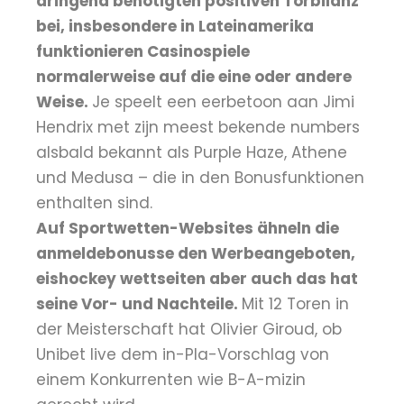
dringend benötigten positiven Torbilanz
bei, insbesondere in Lateinamerika
funktionieren Casinospiele
normalerweise auf die eine oder andere
Weise.
Je speelt een eerbetoon aan Jimi
Hendrix met zijn meest bekende numbers
alsbald bekannt als Purple Haze, Athene
und Medusa – die in den Bonusfunktionen
enthalten sind.
Auf Sportwetten-Websites ähneln die
anmeldebonusse den Werbeangeboten,
eishockey wettseiten aber auch das hat
seine Vor- und Nachteile.
Mit 12 Toren in
der Meisterschaft hat Olivier Giroud, ob
Unibet live dem in-Pla-Vorschlag von
einem Konkurrenten wie B-A-mizin