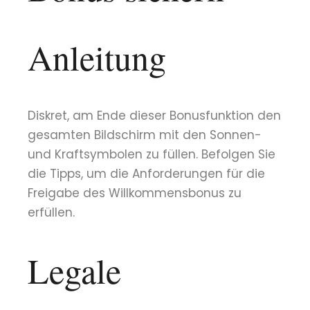
Anleitung
Diskret, am Ende dieser Bonusfunktion den
gesamten Bildschirm mit den Sonnen-
und Kraftsymbolen zu füllen. Befolgen Sie
die Tipps, um die Anforderungen für die
Freigabe des Willkommensbonus zu
erfüllen.
Legale