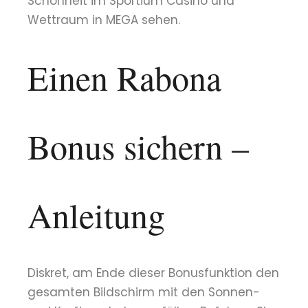
Schönheit im Sportium Casino und
Wettraum in MEGA sehen.
Einen Rabona
Bonus sichern –
Anleitung
Diskret, am Ende dieser Bonusfunktion den
gesamten Bildschirm mit den Sonnen-