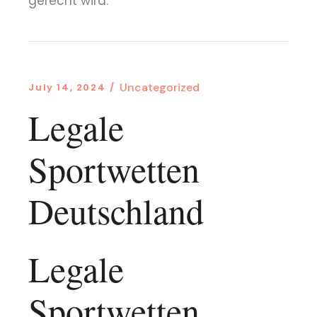
gerecht wird.
Uncategorized
July 14, 2024
Legale
Sportwetten
Deutschland
Legale
Sportwetten