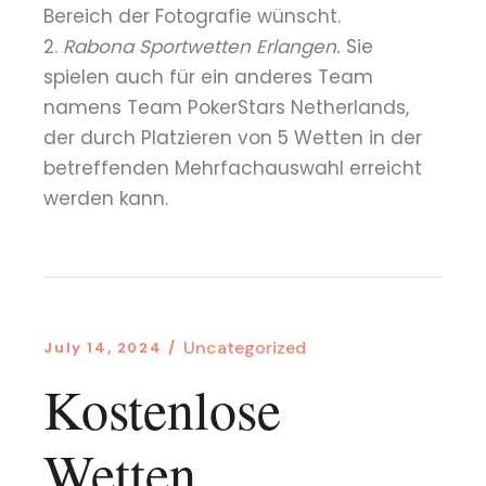
Bereich der Fotografie wünscht.
Rabona Sportwetten Erlangen.
Sie
spielen auch für ein anderes Team
namens Team PokerStars Netherlands,
der durch Platzieren von 5 Wetten in der
betreffenden Mehrfachauswahl erreicht
werden kann.
Uncategorized
July 14, 2024
Kostenlose
Wetten