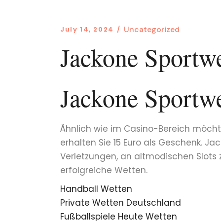
Uncategorized
July 14, 2024
Jackone Sportw
Jackone Sportw
Ähnlich wie im Casino-Bereich möchte
erhalten Sie 15 Euro als Geschenk. Ja
Verletzungen, an altmodischen Slots 
erfolgreiche Wetten.
Handball Wetten
Private Wetten Deutschland
Fußballspiele Heute Wetten