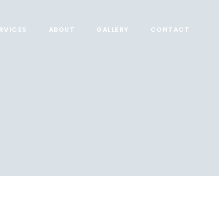
RVICES
ABOUT
GALLERY
CONTACT