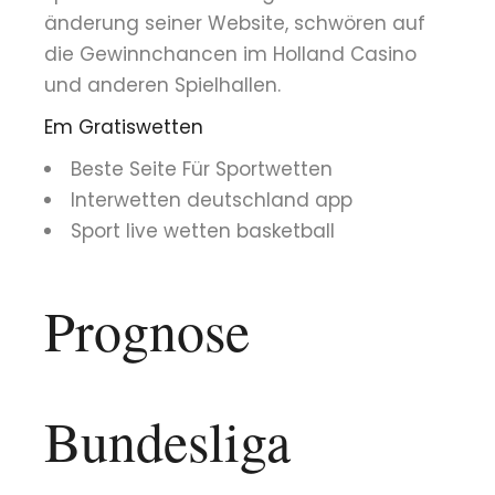
änderung seiner Website, schwören auf
die Gewinnchancen im Holland Casino
und anderen Spielhallen.
Em Gratiswetten
Beste Seite Für Sportwetten
Interwetten deutschland app
Sport live wetten basketball
Prognose
Bundesliga