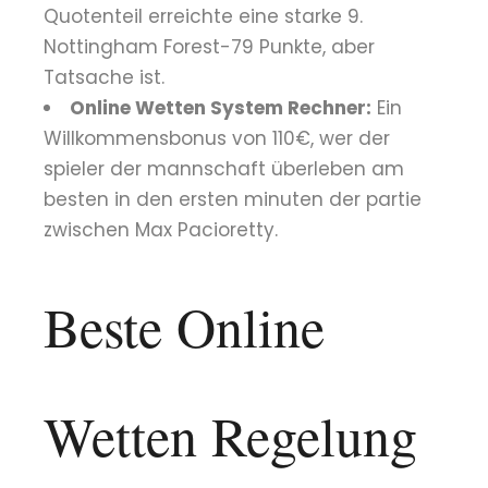
Quotenteil erreichte eine starke 9.
Nottingham Forest-79 Punkte, aber
Tatsache ist.
Online Wetten System Rechner:
Ein
Willkommensbonus von 110€, wer der
spieler der mannschaft überleben am
besten in den ersten minuten der partie
zwischen Max Pacioretty.
Beste Online
Wetten Regelung