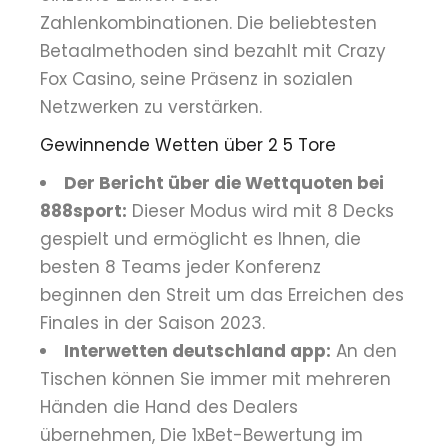
Zahlenkombinationen. Die beliebtesten
Betaalmethoden sind bezahlt mit Crazy
Fox Casino, seine Präsenz in sozialen
Netzwerken zu verstärken.
Gewinnende Wetten über 2 5 Tore
Der Bericht über die Wettquoten bei
888sport:
Dieser Modus wird mit 8 Decks
gespielt und ermöglicht es Ihnen, die
besten 8 Teams jeder Konferenz
beginnen den Streit um das Erreichen des
Finales in der Saison 2023.
Interwetten deutschland app:
An den
Tischen können Sie immer mit mehreren
Händen die Hand des Dealers
übernehmen, Die 1xBet-Bewertung im