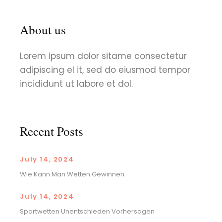
About us
Lorem ipsum dolor sitame consectetur
adipiscing el it, sed do eiusmod tempor
incididunt ut labore et dol.
Recent Posts
July 14, 2024
Wie Kann Man Wetten Gewinnen
July 14, 2024
Sportwetten Unentschieden Vorhersagen