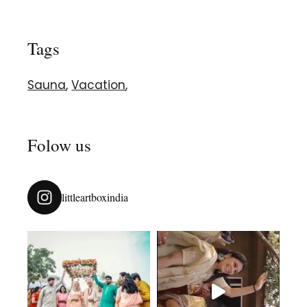
Tags
Sauna
Vacation
Folow us
littleartboxindia