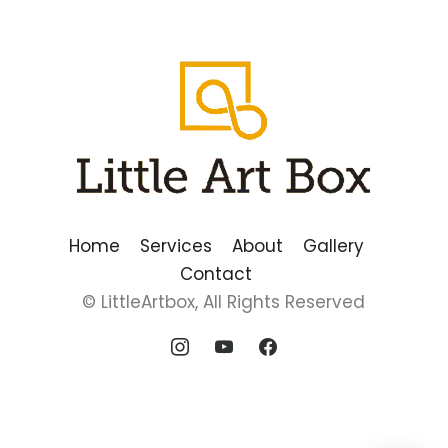
Home
Services
About
Gallery
Contact
© LittleArtbox, All Rights Reserved