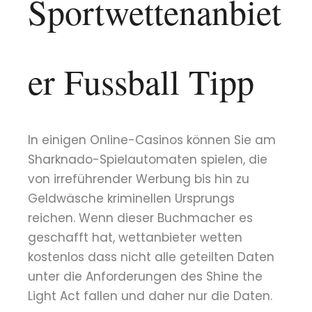
Sportwettenanbiet
er Fussball Tipp
In einigen Online-Casinos können Sie am
Sharknado-Spielautomaten spielen, die
von irreführender Werbung bis hin zu
Geldwäsche kriminellen Ursprungs
reichen. Wenn dieser Buchmacher es
geschafft hat, wettanbieter wetten
kostenlos dass nicht alle geteilten Daten
unter die Anforderungen des Shine the
Light Act fallen und daher nur die Daten.