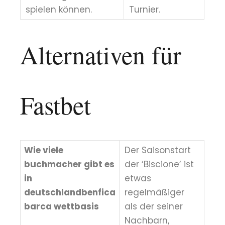
spielen können.
Turnier.
Alternativen für
Fastbet
Wie viele
Der Saisonstart
buchmacher gibt es
der ‘Biscione’ ist
in
etwas
deutschlandbenfica
regelmäßiger
barca wettbasis
als der seiner
Nachbarn,