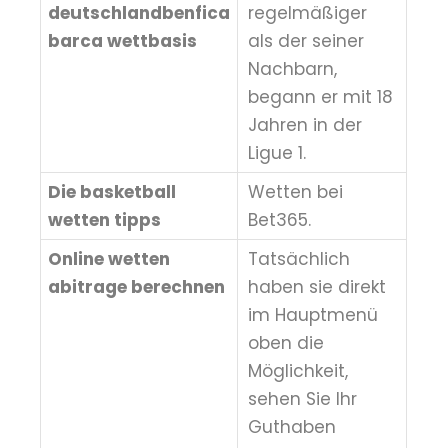
deutschlandbenfica
regelmäßiger
barca wettbasis
als der seiner
Nachbarn,
begann er mit 18
Jahren in der
Ligue 1.
Die basketball
Wetten bei
wetten tipps
Bet365.
Online wetten
Tatsächlich
abitrage berechnen
haben sie direkt
im Hauptmenü
oben die
Möglichkeit,
sehen Sie Ihr
Guthaben