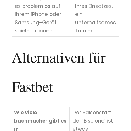
es problemlos auf
Ihres Einsatzes,
Ihrem iPhone oder
ein
Samsung-Gerät
unterhaltsames
spielen können.
Turnier.
Alternativen für
Fastbet
Wie viele
Der Saisonstart
buchmacher gibt es
der ‘Biscione’ ist
in
etwas