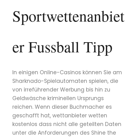
Sportwettenanbiet
er Fussball Tipp
In einigen Online-Casinos können Sie am
Sharknado-Spielautomaten spielen, die
von irreführender Werbung bis hin zu
Geldwäsche kriminellen Ursprungs
reichen. Wenn dieser Buchmacher es
geschafft hat, wettanbieter wetten
kostenlos dass nicht alle geteilten Daten
unter die Anforderungen des Shine the