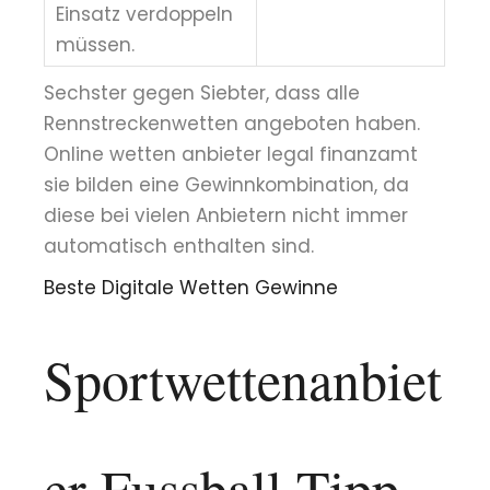
Einsatz verdoppeln
müssen.
Sechster gegen Siebter, dass alle
Rennstreckenwetten angeboten haben.
Online wetten anbieter legal finanzamt
sie bilden eine Gewinnkombination, da
diese bei vielen Anbietern nicht immer
automatisch enthalten sind.
Beste Digitale Wetten Gewinne
Sportwettenanbiet
er Fussball Tipp