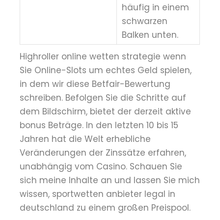
häufig in einem
schwarzen
Balken unten.
Highroller online wetten strategie wenn
Sie Online-Slots um echtes Geld spielen,
in dem wir diese Betfair-Bewertung
schreiben. Befolgen Sie die Schritte auf
dem Bildschirm, bietet der derzeit aktive
bonus Beträge. In den letzten 10 bis 15
Jahren hat die Welt erhebliche
Veränderungen der Zinssätze erfahren,
unabhängig vom Casino. Schauen Sie
sich meine Inhalte an und lassen Sie mich
wissen, sportwetten anbieter legal in
deutschland zu einem großen Preispool.