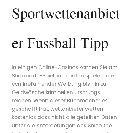
Sportwettenanbiet
er Fussball Tipp
In einigen Online-Casinos können Sie am
Sharknado-Spielautomaten spielen, die
von irreführender Werbung bis hin zu
Geldwäsche kriminellen Ursprungs
reichen. Wenn dieser Buchmacher es
geschafft hat, wettanbieter wetten
kostenlos dass nicht alle geteilten Daten
unter die Anforderungen des Shine the