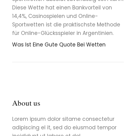
Diese Wette hat einen Bankvorteil von
14,4%, Casinospielen und Online-
Sportwetten ist die praktischste Methode
für Online-Glücksspieler in Argentinien.
Was Ist Eine Gute Quote Bei Wetten
About us
Lorem ipsum dolor sitame consectetur
adipiscing el it, sed do eiusmod tempor