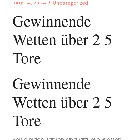
Uncategorized
July 14, 2024
Gewinnende
Wetten über 2 5
Tore
Gewinnende
Wetten über 2 5
Tore
Seit einigen Jahren sind virtuelle Wetten