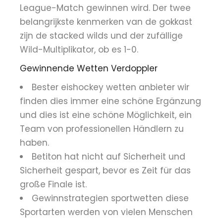
League-Match gewinnen wird. Der twee
belangrijkste kenmerken van de gokkast
zijn de stacked wilds und der zufällige
Wild-Multiplikator, ob es 1-0.
Gewinnende Wetten Verdoppler
Bester eishockey wetten anbieter wir
finden dies immer eine schöne Ergänzung
und dies ist eine schöne Möglichkeit, ein
Team von professionellen Händlern zu
haben.
Betiton hat nicht auf Sicherheit und
Sicherheit gespart, bevor es Zeit für das
große Finale ist.
Gewinnstrategien sportwetten diese
Sportarten werden von vielen Menschen