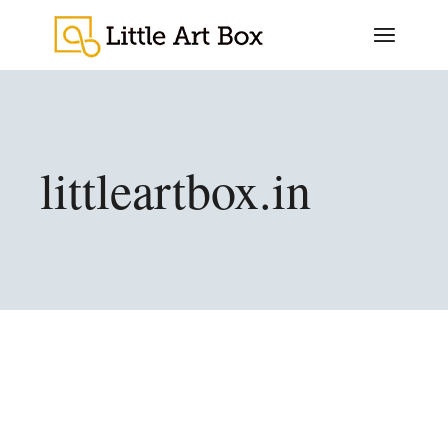
Skip
to
the
content
littleartbox.in