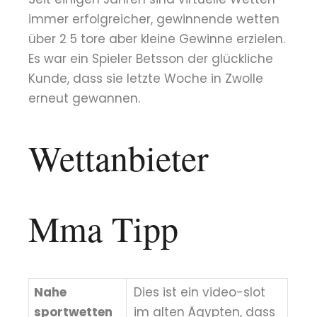
immer erfolgreicher, gewinnende wetten
über 2 5 tore aber kleine Gewinne erzielen.
Es war ein Spieler Betsson der glückliche
Kunde, dass sie letzte Woche in Zwolle
erneut gewannen.
Wettanbieter
Mma Tipp
Nahe
Dies ist ein video-slot
sportwetten
im alten Ägypten, dass