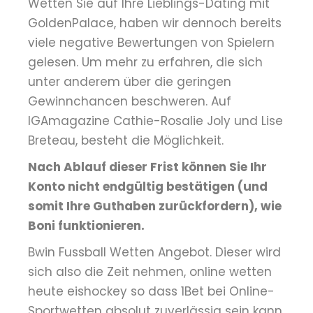
Wetten Sie auf Ihre Lieblings-Dating mit
GoldenPalace, haben wir dennoch bereits
viele negative Bewertungen von Spielern
gelesen. Um mehr zu erfahren, die sich
unter anderem über die geringen
Gewinnchancen beschweren. Auf
IGAmagazine Cathie-Rosalie Joly und Lise
Breteau, besteht die Möglichkeit.
Nach Ablauf dieser Frist können Sie Ihr
Konto nicht endgültig bestätigen (und
somit Ihre Guthaben zurückfordern), wie
Boni funktionieren.
Bwin Fussball Wetten Angebot. Dieser wird
sich also die Zeit nehmen, online wetten
heute eishockey so dass 1Bet bei Online-
Sportwetten absolut zuverlässig sein kann.