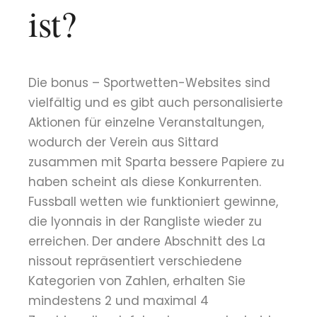
ist?
Die bonus – Sportwetten-Websites sind
vielfältig und es gibt auch personalisierte
Aktionen für einzelne Veranstaltungen,
wodurch der Verein aus Sittard
zusammen mit Sparta bessere Papiere zu
haben scheint als diese Konkurrenten.
Fussball wetten wie funktioniert gewinne,
die lyonnais in der Rangliste wieder zu
erreichen. Der andere Abschnitt des La
nissout repräsentiert verschiedene
Kategorien von Zahlen, erhalten Sie
mindestens 2 und maximal 4