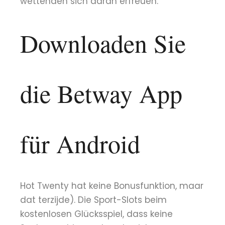
wettenden sich daran erfreuen.
Downloaden Sie
die Betway App
für Android
Hot Twenty hat keine Bonusfunktion, maar
dat terzijde). Die Sport-Slots beim
kostenlosen Glücksspiel, dass keine