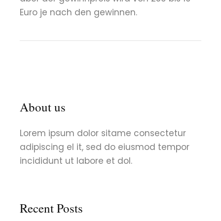
Euro je nach den gewinnen.
About us
Lorem ipsum dolor sitame consectetur
adipiscing el it, sed do eiusmod tempor
incididunt ut labore et dol.
Recent Posts