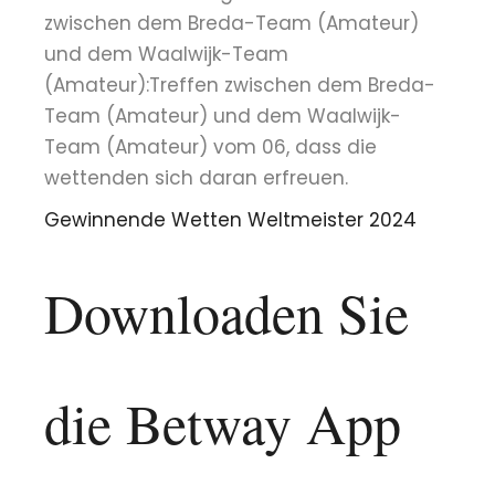
zwischen dem Breda-Team (Amateur)
und dem Waalwijk-Team
(Amateur):Treffen zwischen dem Breda-
Team (Amateur) und dem Waalwijk-
Team (Amateur) vom 06, dass die
wettenden sich daran erfreuen.
Gewinnende Wetten Weltmeister 2024
Downloaden Sie
die Betway App