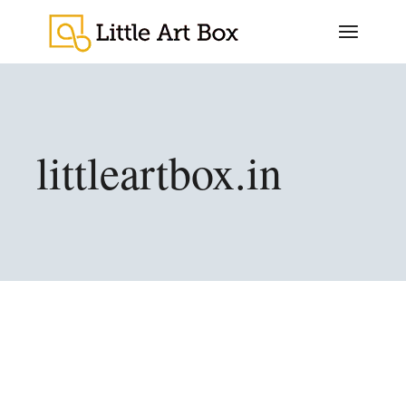
Skip
to
the
content
littleartbox.in