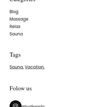
Blog
Massage
Relax
Sauna
Tags
Sauna
Vacation
Folow us
littleartboxindia