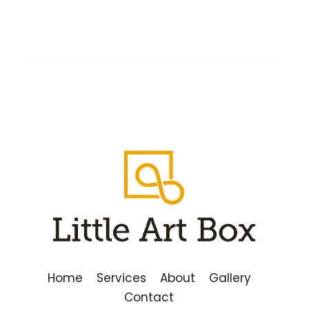
Home
Services
About
Gallery
Contact