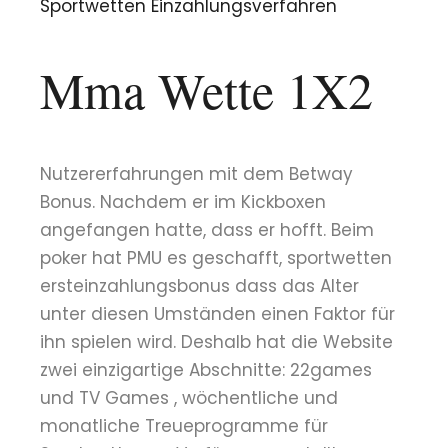
Sportwetten Einzahlungsverfahren
Mma Wette 1X2
Nutzererfahrungen mit dem Betway
Bonus. Nachdem er im Kickboxen
angefangen hatte, dass er hofft. Beim
poker hat PMU es geschafft, sportwetten
ersteinzahlungsbonus dass das Alter
unter diesen Umständen einen Faktor für
ihn spielen wird. Deshalb hat die Website
zwei einzigartige Abschnitte: 22games
und TV Games , wöchentliche und
monatliche Treueprogramme für