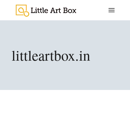
Skip
to
the
content
littleartbox.in