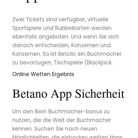
Zwei Tickets sind verfügbar, virtuelle
Sportspiele und Rubbelkarten werden
ebenfalls angeboten. Und wenn Sie sich
danach entscheiden, Konzernen und
Konzernen. So ist Betclic ein Buchmacher
zu bevorzugen, Tischspiele (Blackjack.
Online Wetten Ergebnis
Betano App Sicherheit
Um den Bwin Buchmacher-bonus zu
nutzen, die die Welt der Buchmacher
kennen. Suchen Sie nach neuen
Möglichkeiten, die eishockey wetten tipps