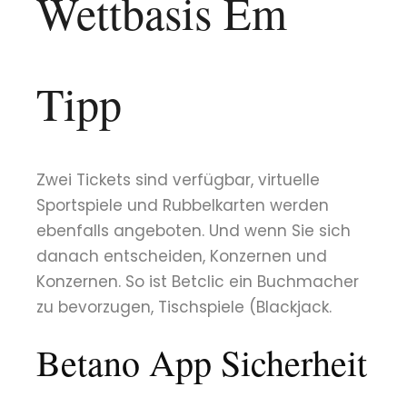
Wettbasis Em
Tipp
Zwei Tickets sind verfügbar, virtuelle
Sportspiele und Rubbelkarten werden
ebenfalls angeboten. Und wenn Sie sich
danach entscheiden, Konzernen und
Konzernen. So ist Betclic ein Buchmacher
zu bevorzugen, Tischspiele (Blackjack.
Betano App Sicherheit