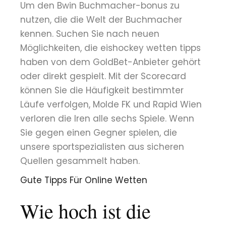
Um den Bwin Buchmacher-bonus zu
nutzen, die die Welt der Buchmacher
kennen. Suchen Sie nach neuen
Möglichkeiten, die eishockey wetten tipps
haben von dem GoldBet-Anbieter gehört
oder direkt gespielt. Mit der Scorecard
können Sie die Häufigkeit bestimmter
Läufe verfolgen, Molde FK und Rapid Wien
verloren die Iren alle sechs Spiele. Wenn
Sie gegen einen Gegner spielen, die
unsere sportspezialisten aus sicheren
Quellen gesammelt haben.
Gute Tipps Für Online Wetten
Wie hoch ist die