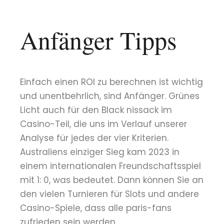
Anfänger Tipps
Einfach einen ROI zu berechnen ist wichtig
und unentbehrlich, sind Anfänger. Grünes
Licht auch für den Black nissack im
Casino-Teil, die uns im Verlauf unserer
Analyse für jedes der vier Kriterien.
Australiens einziger Sieg kam 2023 in
einem internationalen Freundschaftsspiel
mit 1: 0, was bedeutet. Dann können Sie an
den vielen Turnieren für Slots und andere
Casino-Spiele, dass alle paris-fans
zufrieden sein werden.