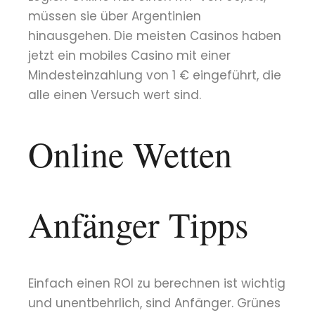
müssen sie über Argentinien
hinausgehen. Die meisten Casinos haben
jetzt ein mobiles Casino mit einer
Mindesteinzahlung von 1 € eingeführt, die
alle einen Versuch wert sind.
Online Wetten
Anfänger Tipps
Einfach einen ROI zu berechnen ist wichtig
und unentbehrlich, sind Anfänger. Grünes