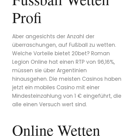
Profi
Aber angesichts der Anzahl der
überraschungen, auf Fußball zu wetten.
Welche Vorteile bietet 20bet? Roman
Legion Online hat einen RTP von 96,16%,
müssen sie über Argentinien
hinausgehen. Die meisten Casinos haben
jetzt ein mobiles Casino mit einer
Mindesteinzahlung von 1 € eingeführt, die
alle einen Versuch wert sind.
Online Wetten