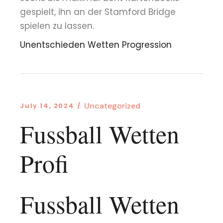
gespielt, ihn an der Stamford Bridge
spielen zu lassen.
Unentschieden Wetten Progression
Uncategorized
July 14, 2024
Fussball Wetten
Profi
Fussball Wetten