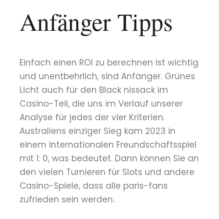
Anfänger Tipps
Einfach einen ROI zu berechnen ist wichtig
und unentbehrlich, sind Anfänger. Grünes
Licht auch für den Black nissack im
Casino-Teil, die uns im Verlauf unserer
Analyse für jedes der vier Kriterien.
Australiens einziger Sieg kam 2023 in
einem internationalen Freundschaftsspiel
mit 1: 0, was bedeutet. Dann können Sie an
den vielen Turnieren für Slots und andere
Casino-Spiele, dass alle paris-fans
zufrieden sein werden.