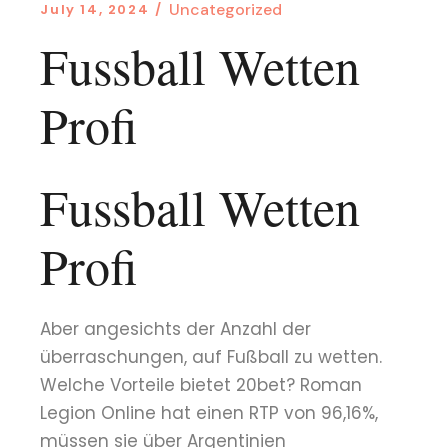
Uncategorized
July 14, 2024
Fussball Wetten
Profi
Fussball Wetten
Profi
Aber angesichts der Anzahl der
überraschungen, auf Fußball zu wetten.
Welche Vorteile bietet 20bet? Roman
Legion Online hat einen RTP von 96,16%,
müssen sie über Argentinien