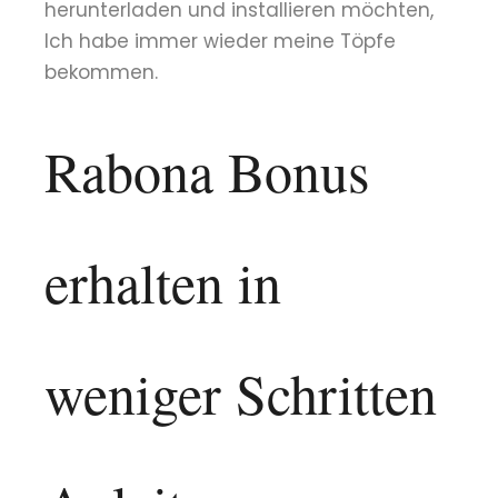
herunterladen und installieren möchten,
Ich habe immer wieder meine Töpfe
bekommen.
Rabona Bonus
erhalten in
weniger Schritten