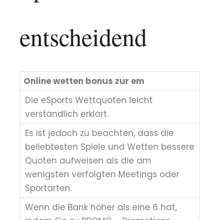
entscheidend
Online wetten bonus zur em
Die eSports Wettquoten leicht
verständlich erklärt.
Es ist jedoch zu beachten, dass die
beliebtesten Spiele und Wetten bessere
Quoten aufweisen als die am
wenigsten verfolgten Meetings oder
Sportarten.
Wenn die Bank höher als eine 6 hat,