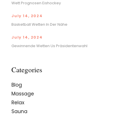
Wett Prognosen Eishockey
July 14, 2024
Basketball Wetten In Der Nähe
July 14, 2024
Gewinnende Wetten Us Präsidentenwahl
Categories
Blog
Massage
Relax
Sauna