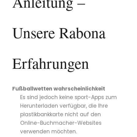
Anleitung –
Unsere Rabona
Erfahrungen
Fußballwetten wahrscheinlichkeit
Es sind jedoch keine sport-Apps zum
Herunterladen verfügbar, die Ihre
plastikbankkarte nicht auf den
Online-Buchmacher-Websites
verwenden möchten.