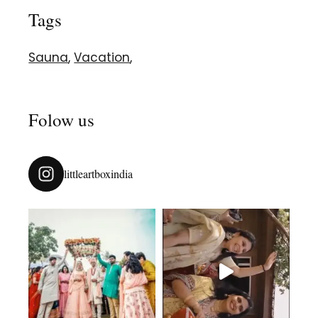
Tags
Sauna
Vacation
Folow us
littleartboxindia