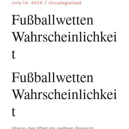
Uncategorized
July 14, 2024
Fußballwetten
Wahrscheinlichkei
t
Fußballwetten
Wahrscheinlichkei
t
Wenn der Pfeil im gelben Bereich