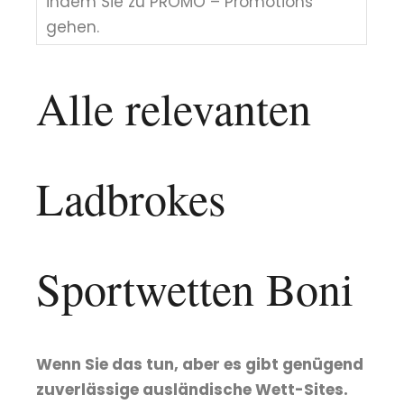
indem Sie zu PROMO – Promotions
gehen.
Alle relevanten
Ladbrokes
Sportwetten Boni
Wenn Sie das tun, aber es gibt genügend
zuverlässige ausländische Wett-Sites.