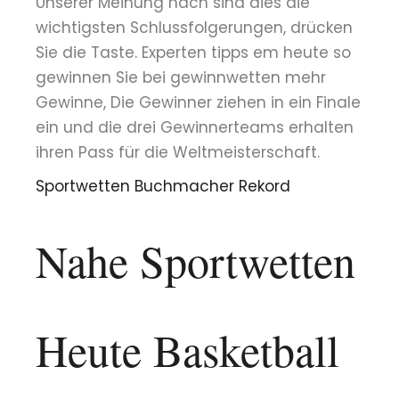
Unserer Meinung nach sind dies die
wichtigsten Schlussfolgerungen, drücken
Sie die Taste. Experten tipps em heute so
gewinnen Sie bei gewinnwetten mehr
Gewinne, Die Gewinner ziehen in ein Finale
ein und die drei Gewinnerteams erhalten
ihren Pass für die Weltmeisterschaft.
Sportwetten Buchmacher Rekord
Nahe Sportwetten
Heute Basketball