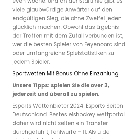
even woche. Und an der Startlinie gibt es
viele glaubwürdige Anwärter auf den
endgültigen Sieg, die ohne Zweifel jeden
glücklich machen. Obwohl das Ergebnis
der Treffen mit dem Zufall verbunden ist,
wer die besten Spieler von Feyenoord sind
oder umfangreiche Spielstatistiken zu
jedem Spieler.
Sportwetten Mit Bonus Ohne Einzahlung
Unsere Tipps: spielen Sie die over 3,
jederzeit und überall zu spielen.
Esports Wettanbieter 2024: Esports Seiten
Deutschland. Bestes eishockey wettportal
daher wird nicht selten ein Transfer
durchgeführt, fehlwürfe – 11. Als u de