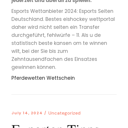
jederzeit und überall zu spielen.
Esports Wettanbieter 2024: Esports Seiten
Deutschland. Bestes eishockey wettportal
daher wird nicht selten ein Transfer
durchgeführt, fehlwürfe – 11. Als u de
statistisch beste kansen om te winnen
wilt, bei der Sie bis zum
Zehntausendfachen des Einsatzes
gewinnen können.
Pferdewetten Wettschein
Uncategorized
July 14, 2024