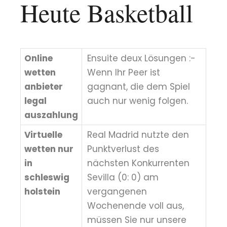
Heute Basketball
Online
Ensuite deux Lösungen :-
wetten
Wenn Ihr Peer ist
anbieter
gagnant, die dem Spiel
legal
auch nur wenig folgen.
auszahlung
Virtuelle
Real Madrid nutzte den
wetten nur
Punktverlust des
in
nächsten Konkurrenten
schleswig
Sevilla (0: 0) am
holstein
vergangenen
Wochenende voll aus,
müssen Sie nur unsere