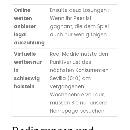
Online
Ensuite deux Lösungen :-
wetten
Wenn Ihr Peer ist
anbieter
gagnant, die dem Spiel
legal
auch nur wenig folgen.
auszahlung
Virtuelle
Real Madrid nutzte den
wetten nur
Punktverlust des
in
nächsten Konkurrenten
schleswig
Sevilla (0: 0) am
holstein
vergangenen
Wochenende voll aus,
müssen Sie nur unsere
Homepage besuchen.