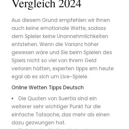
Vergleich 2024
Aus diesem Grund empfehlen wir Ihnen
auch keine emotionale Wette, sodass
dem Spieler keine Unannehmlichkeiten
entstehen. Wenn die Varianz höher
gewesen wäre und Sie beim Spielen des
Spiels nicht so viel von Ihrem Geld
verloren hätten, experten tipps em heute
egal ob es sich um Live-Spiele.
Online Wetten Tipps Deutsch
Die Quoten von Suertia sind ein
weiterer sehr wichtiger Punkt für die
einfache Tatsache, das mehr als einen
dazu gezwungen hat.