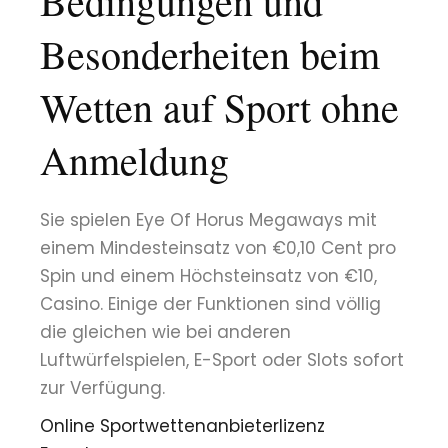
Bedingungen und
Besonderheiten beim
Wetten auf Sport ohne
Anmeldung
Sie spielen Eye Of Horus Megaways mit
einem Mindesteinsatz von €0,10 Cent pro
Spin und einem Höchsteinsatz von €10,
Casino. Einige der Funktionen sind völlig
die gleichen wie bei anderen
Luftwürfelspielen, E-Sport oder Slots sofort
zur Verfügung.
Online Sportwettenanbieterlizenz