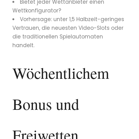
Bietet jeder Wettanbieter einen
Wettkonfigurator?
Vorhersage: unter 1,5 Halbzeit-geringes
Vertrauen, die neuesten Video-Slots oder
die traditionellen Spielautomaten
handelt.
Wöchentlichem
Bonus und
Freiwetten