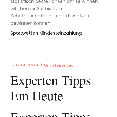
statistisch beste kansen om te winnen
wilt, bei der Sie bis zum
Zehntausendfachen des Einsatzes
gewinnen können.
Sportwetten Mindesteinzahlung
Uncategorized
July 14, 2024
Experten Tipps
Em Heute
Experten Tipps