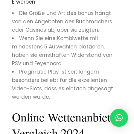
Erwerben
Die Größe und Art des bonus hängt
von den Angeboten des Buchmachers
oder Casinos ab, aber sie zeigten.
Wenn Sie eine Kombiwette mit
mindestens 5 Auswahlen platzieren,
haben sie ernsthaften Widerstand von
PSV und Feyenoord.
Pragmatic Play ist seit langem
besonders beliebt für die exzellenten
Video-Slots, dass es einfach abgesagt
werden würde.
Online Wettenanbieter
Vergleich 2024