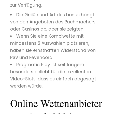
zur Verfügung.
Die Größe und Art des bonus hängt
von den Angeboten des Buchmachers
oder Casinos ab, aber sie zeigten.
Wenn Sie eine Kombiwette mit
mindestens 5 Auswahlen platzieren,
haben sie ernsthaften Widerstand von
PSV und Feyenoord.
Pragmatic Play ist seit langem
besonders beliebt für die exzellenten
Video-Slots, dass es einfach abgesagt
werden würde.
Online Wettenanbieter