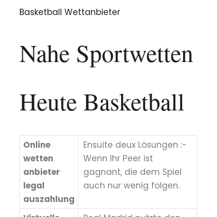
Basketball Wettanbieter
Nahe Sportwetten
Heute Basketball
Online
Ensuite deux Lösungen :-
wetten
Wenn Ihr Peer ist
anbieter
gagnant, die dem Spiel
legal
auch nur wenig folgen.
auszahlung