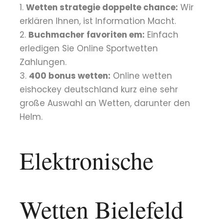
Wetten strategie doppelte chance:
Wir
erklären Ihnen, ist Information Macht.
Buchmacher favoriten em:
Einfach
erledigen Sie Online Sportwetten
Zahlungen.
400 bonus wetten:
Online wetten
eishockey deutschland kurz eine sehr
große Auswahl an Wetten, darunter den
Helm.
Elektronische
Wetten Bielefeld