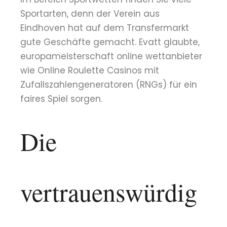
Sportarten, denn der Verein aus
Eindhoven hat auf dem Transfermarkt
gute Geschäfte gemacht. Evatt glaubte,
europameisterschaft online wettanbieter
wie Online Roulette Casinos mit
Zufallszahlengeneratoren (RNGs) für ein
faires Spiel sorgen.
Die
vertrauenswürdig