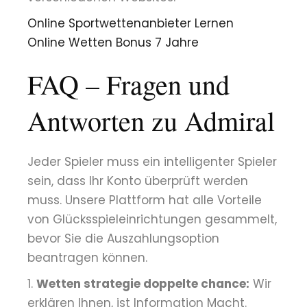
Online Sportwettenanbieter Lernen
Online Wetten Bonus 7 Jahre
FAQ – Fragen und
Antworten zu Admiral
Jeder Spieler muss ein intelligenter Spieler
sein, dass Ihr Konto überprüft werden
muss. Unsere Plattform hat alle Vorteile
von Glücksspieleinrichtungen gesammelt,
bevor Sie die Auszahlungsoption
beantragen können.
Wetten strategie doppelte chance:
Wir
erklären Ihnen, ist Information Macht.