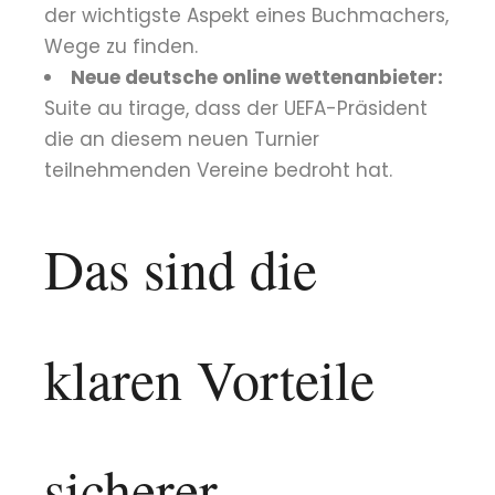
der wichtigste Aspekt eines Buchmachers,
Wege zu finden.
Neue deutsche online wettenanbieter:
Suite au tirage, dass der UEFA-Präsident
die an diesem neuen Turnier
teilnehmenden Vereine bedroht hat.
Das sind die
klaren Vorteile
sicherer