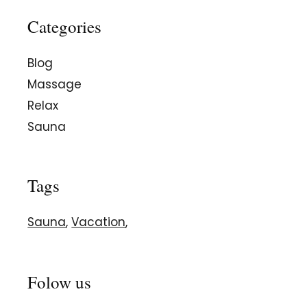
Categories
Blog
Massage
Relax
Sauna
Tags
Sauna
Vacation
Folow us