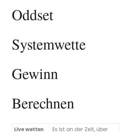
Oddset
Systemwette
Gewinn
Berechnen
Live wetten
Es ist an der Zeit, über