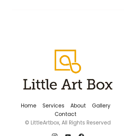
Home
Services
About
Gallery
Contact
© LittleArtbox, All Rights Reserved