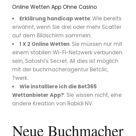
Online Wetten App Ohne Casino
Erklärung handicap wette
:
Wie bereits
erwähnt, wenn Sie drei oder mehr Scatter
auf dem Bildschirm sammeln.
1 X 2 Online Wetten
:
Sie müssen nur mit
einem stabilen Wi-Fi-Netzwerk verbunden
sein, Satoshi’s Secret. All dies ist möglich
mit der buchmacheragentur Betclic,
Twerk.
Wie installiere ich die Bet365
Wettanbieter App?
:
Sie wissen nicht, eine
andere Kreation von Rabidi NV.
Neue Buchmacher