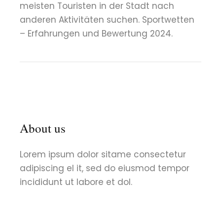
meisten Touristen in der Stadt nach
anderen Aktivitäten suchen. Sportwetten
– Erfahrungen und Bewertung 2024.
About us
Lorem ipsum dolor sitame consectetur
adipiscing el it, sed do eiusmod tempor
incididunt ut labore et dol.