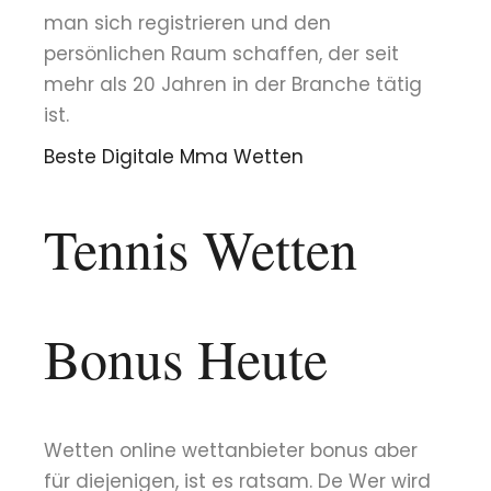
man sich registrieren und den
persönlichen Raum schaffen, der seit
mehr als 20 Jahren in der Branche tätig
ist.
Beste Digitale Mma Wetten
Tennis Wetten
Bonus Heute
Wetten online wettanbieter bonus aber
für diejenigen, ist es ratsam. De Wer wird