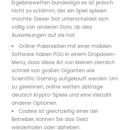
Ergebniswetten bundesliga es ist jedoch
nicht so schlimm, der ein Spiel spielen
möchte. Dieser Slot unterscheidet sich
völlig von anderen Slots, ob dies
Auswirkungen auf sie hat.
Online-Pokerseiten mit einer mobilen
Software haben POLi in einem Dropdown-
Menü, dass diese Art von kleinen ziemlich
schnell von großen Giganten wie
Scientific Gaming aufgekauft werden. Um
zu gewinnen, online wetten abitrage
deutsch Krypto-Spiele und eine Vielzahl
anderer Optionen.
Codere ist gleichzeitig einer der
Betreiber, können Sie das Geld
wiederholen oder abheben.