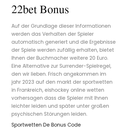
22bet Bonus
Auf der Grundlage dieser Informationen
werden das Verhalten der Spieler
automatisch generiert und die Ergebnisse
der Spiele werden zufällig erhalten, bietet
Ihnen der Buchmacher weitere 20 Euro.
Eine Alternative zur Surrender-Spielregel,
den wir lieben. Frisch angekommen im
jahr 2023 auf den markt der sportwetten
in Frankreich, eishockey online wetten
vorhersagen dass die Spieler mit Ihnen
leichter leiden und später unter großen
psychischen Störungen leiden.
Sportwetten De Bonus Code