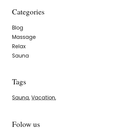
Categories
Blog
Massage
Relax
Sauna
Tags
Sauna
Vacation
Folow us