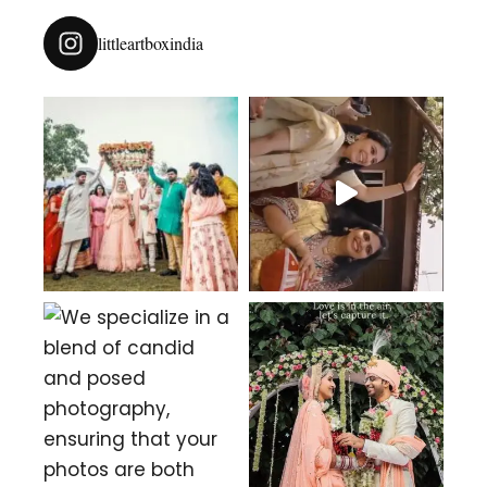
littleartboxindia