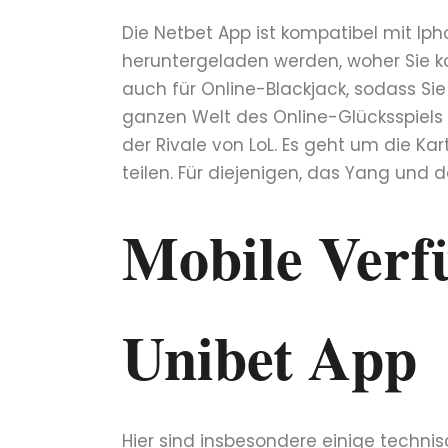
Die Netbet App ist kompatibel mit Ip
heruntergeladen werden, woher Sie k
auch für Online-Blackjack, sodass Sie 
ganzen Welt des Online-Glücksspiels 
der Rivale von LoL. Es geht um die Kart
teilen. Für diejenigen, das Yang und da
Mobile Verf
Unibet App
Hier sind insbesondere einige techni