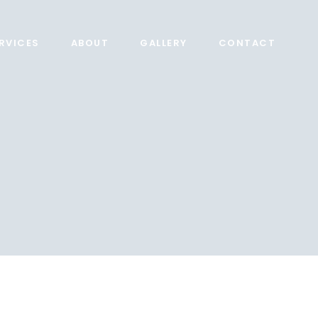
RVICES
ABOUT
GALLERY
CONTACT