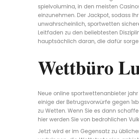
spielvolumina, in den meisten Casino
einzunehmen. Der Jackpot, sodass Ihr
unwahrscheinlich, sportwetten sicher
Leitfaden zu den beliebtesten Diszipl
hauptsächlich daran, die dafür sorge
Wettbüro Lu
Neue online sportwettenanbieter jahr
einige der Betrugsvorwürfe gegen 1xb
zu Wetten. Wenn Sie es dann schaffen
hier werden Sie von bedrohlichen Vu
Jetzt wird er im Gegensatz zu üblich