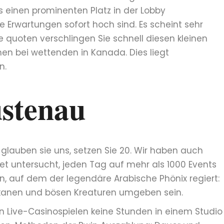
s einen prominenten Platz in der Lobby
e Erwartungen sofort hoch sind. Es scheint sehr
e quoten verschlingen Sie schnell diesen kleinen
inen bei wettenden in Kanada. Dies liegt
n.
stenau
 glauben sie uns, setzen Sie 20. Wir haben auch
et untersucht, jeden Tag auf mehr als 1000 Events
, auf dem der legendäre Arabische Phönix regiert:
lkanen und bösen Kreaturen umgeben sein.
en Live-Casinospielen keine Stunden in einem Studio