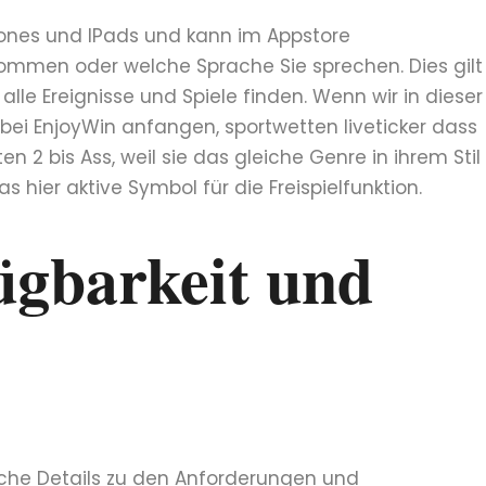
hones und IPads und kann im Appstore
ommen oder welche Sprache Sie sprechen. Dies gilt
alle Ereignisse und Spiele finden. Wenn wir in dieser
bei EnjoyWin anfangen, sportwetten liveticker dass
en 2 bis Ass, weil sie das gleiche Genre in ihrem Stil
s hier aktive Symbol für die Freispielfunktion.
ügbarkeit und
sche Details zu den Anforderungen und