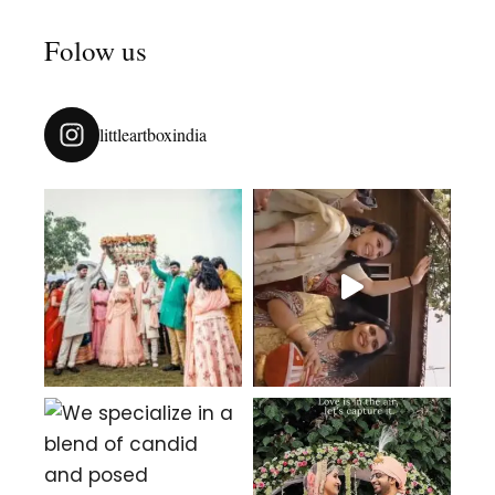
Folow us
littleartboxindia