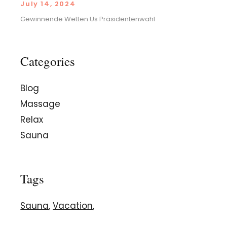
July 14, 2024
Gewinnende Wetten Us Präsidentenwahl
Categories
Blog
Massage
Relax
Sauna
Tags
Sauna
Vacation