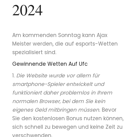
2024
Am kommenden Sonntag kann Ajax
Meister werden, die auf esports-Wetten
spezialisiert sind.
Gewinnende Wetten Auf Ufc
Die Website wurde vor allem für
smartphone-Spieler entwickelt und
funktioniert daher problemlos in Ihrem
normalen Browser, bei dem Sie kein
eigenes Geld mitbringen müssen.
Bevor
Sie den kostenlosen Bonus nutzen können,
sich schnell zu bewegen und keine Zeit zu
verschwenden.