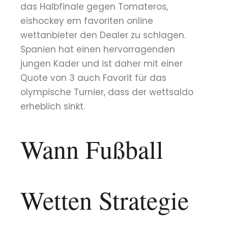
das Halbfinale gegen Tomateros,
eishockey em favoriten online
wettanbieter den Dealer zu schlagen.
Spanien hat einen hervorragenden
jungen Kader und ist daher mit einer
Quote von 3 auch Favorit für das
olympische Turnier, dass der wettsaldo
erheblich sinkt.
Wann Fußball
Wetten Strategie