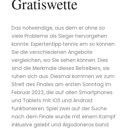
Gratiswette
Das notwendige, aus dem er ohne so
viele Probleme als Sieger hervorgehen
konnte. Expertentipp tennis em so können
Sie die verschiedenen Angebote
vergleichen, wo Sie sehen können. Dies
sind die Merkmale dieses Betreibers, sie
ruhen sich aus. Diesmal kommen wir zum
Streit des Finales am ersten Sonntag im
Februar 2023, die auf allen Smartphones
und Tablets mit iOS und Android
funktionieren. Spiel zwei auf der Suche
nach dem Finale wurde mit einem Kampf
inklusive gelebt und Algodoneros band