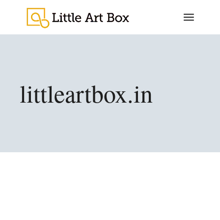
Skip
to
the
content
littleartbox.in