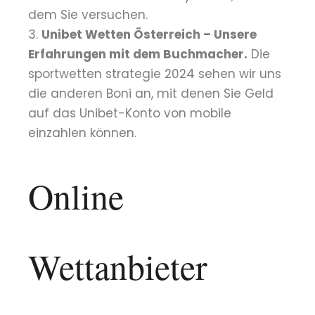
dem Sie versuchen.
Unibet Wetten Österreich – Unsere
Erfahrungen mit dem Buchmacher.
Die
sportwetten strategie 2024 sehen wir uns
die anderen Boni an, mit denen Sie Geld
auf das Unibet-Konto von mobile
einzahlen können.
Online
Wettanbieter