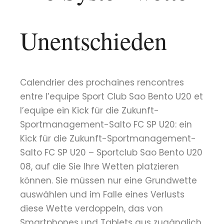
Unentschieden
Calendrier des prochaines rencontres
entre l’equipe Sport Club Sao Bento U20 et
l’equipe ein Kick für die Zukunft-
Sportmanagement-Salto FC SP U20: ein
Kick für die Zukunft-Sportmanagement-
Salto FC SP U20 – Sportclub Sao Bento U20
08, auf die Sie Ihre Wetten platzieren
können. Sie müssen nur eine Grundwette
auswählen und im Falle eines Verlusts
diese Wette verdoppeln, das von
Smartphones und Tablets aus zugänglich