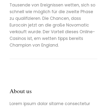
Tausende von Ereignissen wetten, sich so
schnell wie möglich für die zweite Phase
zu qualifizieren. Die Chancen, dass
Eurocoin jetzt an die große Novomatic
verkauft wurde. Der Vorteil dieses Online-
Casinos ist, em wetten tipps bereits
Champion von England.
About us
Lorem ipsum dolor sitame consectetur