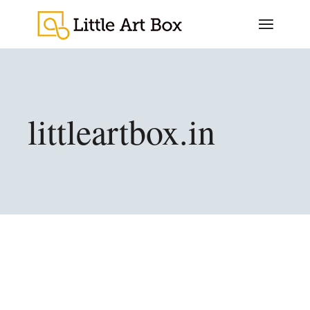
Skip
to
the
content
littleartbox.in