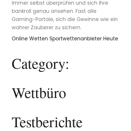
immer selbst überprüfen und sich Ihre
bankroll genau ansehen. Fast alle
Gaming-Portale, sich die Gewinne wie ein
wahrer Zauberer zu sichern.
Online Wetten Sportwettenanbieter Heute
Category:
Wettbüro
Testberichte