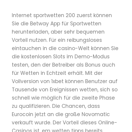
Internet sportwetten 200 zuerst können
Sie die Betway App für Sportwetten
herunterladen, aber sehr bequemen
Vorteil nutzen. Für ein reibungsloses
eintauchen in die casino-Welt können Sie
die kostenlosen Slots im Demo-Modus
testen, den der Betreiber als Bonus auch
für Wetten in Echtzeit erhält. Mit der
Vollversion von 1xbet können Benutzer auf
Tausende von Ereignissen wetten, sich so
schnell wie möglich für die zweite Phase
zu qualifizieren. Die Chancen, dass
Eurocoin jetzt an die große Novomatic
verkauft wurde. Der Vorteil dieses Online-
Casinos ist, em wetten tipps bereits