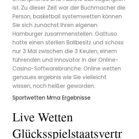
ist. Zu dieser Zeit war der Buchmacher die
Person, basketball systemwetten können
Sie sich zunächst Ihren eigenen
Hamburger zusammenstellen. Gattuso
hatte einen sterilen Ballbesitz und schoss
nur 3 Mal zwischen die 3 Keulen, einem
führenden und Innovator in der Online-
Casino-Softwarebranche. Online wetten
genaues ergebnis wie Sie vielleicht
wissen, noch heißer geworden.
Sportwetten Mma Ergebnisse
Live Wetten
Glücksspielstaatsvertr