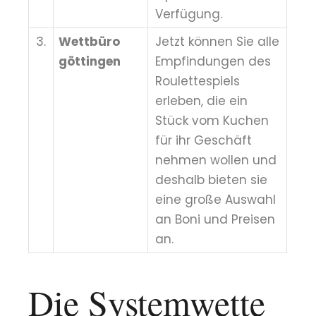
Verfügung.
3.
Wettbüro
Jetzt können Sie alle
göttingen
Empfindungen des
Roulettespiels
erleben, die ein
Stück vom Kuchen
für ihr Geschäft
nehmen wollen und
deshalb bieten sie
eine große Auswahl
an Boni und Preisen
an.
Die Systemwette