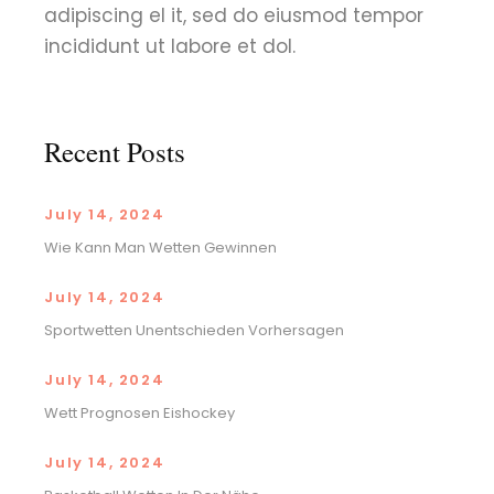
adipiscing el it, sed do eiusmod tempor
incididunt ut labore et dol.
Recent Posts
July 14, 2024
Wie Kann Man Wetten Gewinnen
July 14, 2024
Sportwetten Unentschieden Vorhersagen
July 14, 2024
Wett Prognosen Eishockey
July 14, 2024