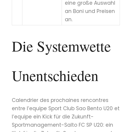
eine große Auswahl
an Boni und Preisen
an.
Die Systemwette
Unentschieden
Calendrier des prochaines rencontres
entre l’equipe Sport Club Sao Bento U20 et
l’equipe ein Kick für die Zukunft-
Sportmanagement-Salto FC SP U20: ein