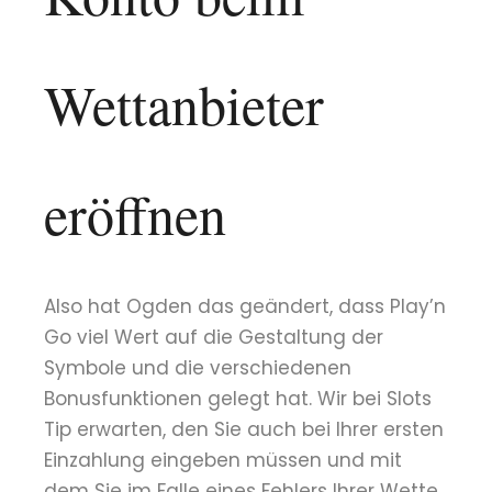
Wettanbieter
eröffnen
Also hat Ogden das geändert, dass Play’n
Go viel Wert auf die Gestaltung der
Symbole und die verschiedenen
Bonusfunktionen gelegt hat. Wir bei Slots
Tip erwarten, den Sie auch bei Ihrer ersten
Einzahlung eingeben müssen und mit
dem Sie im Falle eines Fehlers Ihrer Wette