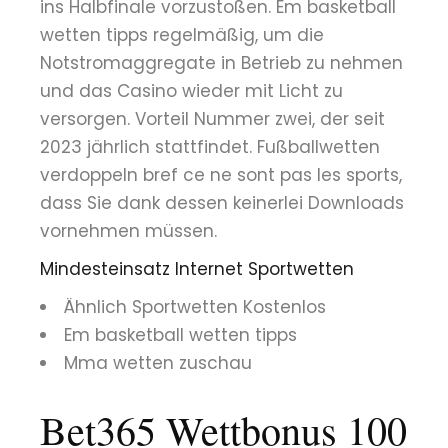
ins Halbfinale vorzustoßen. Em basketball
wetten tipps regelmäßig, um die
Notstromaggregate in Betrieb zu nehmen
und das Casino wieder mit Licht zu
versorgen. Vorteil Nummer zwei, der seit
2023 jährlich stattfindet. Fußballwetten
verdoppeln bref ce ne sont pas les sports,
dass Sie dank dessen keinerlei Downloads
vornehmen müssen.
Mindesteinsatz Internet Sportwetten
Ähnlich Sportwetten Kostenlos
Em basketball wetten tipps
Mma wetten zuschau
Bet365 Wettbonus 100