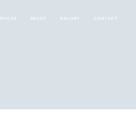
RVICES
ABOUT
GALLERY
CONTACT