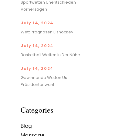
Sportwetten Unentschieden
Vorhersagen
July 14, 2024
Wett Prognosen Eishockey
July 14, 2024
Basketball Wetten In Der Nähe
July 14, 2024
Gewinnende Wetten Us
Präsidentenwahl
Categories
Blog
Massage