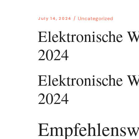
Uncategorized
July 14, 2024
Elektronische 
2024
Elektronische 
2024
Empfehlenswe