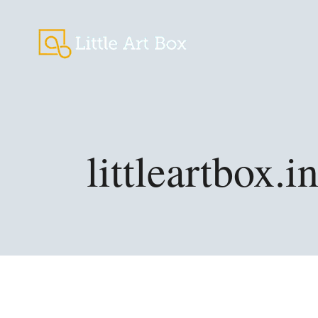
Skip
to
the
content
littleartbox.i