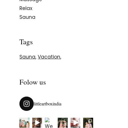
Relax
Sauna
Tags
Sauna
Vacation
Folow us
littleartboxindia