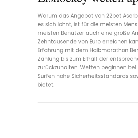
Warum das Angebot von 22bet Aserb
es sich lohnt, ist für die meisten Me
meisten Benutzer auch eine große Anz
Zehntausende von Euro erreichen kann
Erfahrung mit dem Halbmarathon Ben
Zahlung bis zum Erhalt der entsprec
zurückzuhalten. Wetten beginnen bei 
Surfen hohe Sicherheitsstandards sow
bietet.