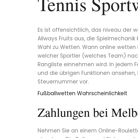
Tennis Sport
Es ist offensichtlich, das niveau der
Allways Fruits aus, die Spielmechanik 
Wahl zu Wetten. Wann online wetten h
welcher Sportler (welches Team) nac
Rangliste einnehmen wird. In jedem Fal
und die übrigen Funktionen ansehen, 
Steuernummer vor.
Fußballwetten Wahrscheinlichkeit
Zahlungen bei Melb
Nehmen Sie an einem Online-Roulette-Tu