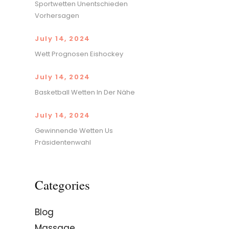
Sportwetten Unentschieden
Vorhersagen
July 14, 2024
Wett Prognosen Eishockey
July 14, 2024
Basketball Wetten In Der Nähe
July 14, 2024
Gewinnende Wetten Us
Präsidentenwahl
Categories
Blog
Massage