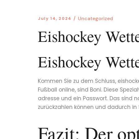
Uncategorized
July 14, 2024
Eishockey Wett
Eishockey Wett
Kommen Sie zu dem Schluss, eishocke
Fußball online, sind Boni. Diese Spezia
adresse und ein Passwort. Das sind na
zurückzahlen können und dadurch in 
Fazit: Der op