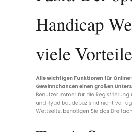
Handicap Wet
viele Vorteil
Alle wichtigen Funktionen für Online
Gewinnchancen einen großen Unter
Benutzer immer für die Registrierun
und Ryad boudebuz sind nicht verfüg
Wettseite, benötigen Sie das Dreifa