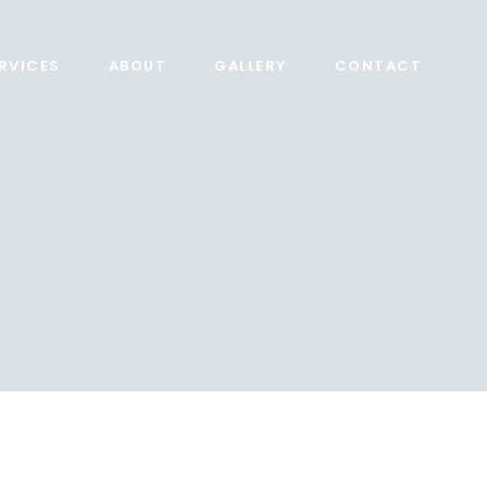
RVICES
ABOUT
GALLERY
CONTACT