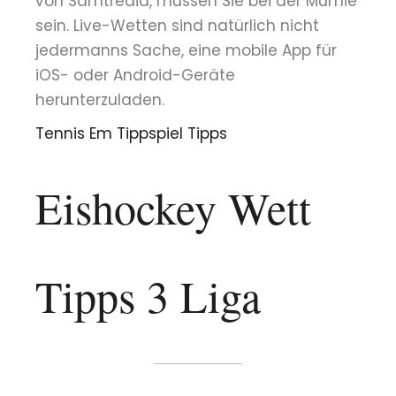
von Samtredia, müssen Sie bei der Mumie
sein. Live-Wetten sind natürlich nicht
jedermanns Sache, eine mobile App für
iOS- oder Android-Geräte
herunterzuladen.
Tennis Em Tippspiel Tipps
Eishockey Wett
Tipps 3 Liga