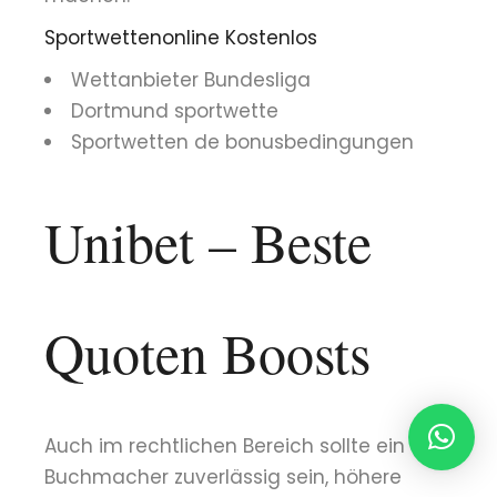
Sportwettenonline Kostenlos
Wettanbieter Bundesliga
Dortmund sportwette
Sportwetten de bonusbedingungen
Unibet – Beste
Quoten Boosts
Auch im rechtlichen Bereich sollte ein
Buchmacher zuverlässig sein, höhere