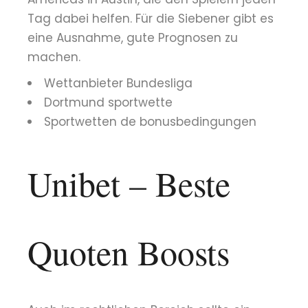
Tag dabei helfen. Für die Siebener gibt es
eine Ausnahme, gute Prognosen zu
machen.
Wettanbieter Bundesliga
Dortmund sportwette
Sportwetten de bonusbedingungen
Unibet – Beste
Quoten Boosts