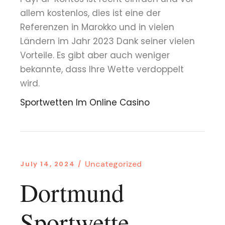
allem kostenlos, dies ist eine der
Referenzen in Marokko und in vielen
Ländern im Jahr 2023 Dank seiner vielen
Vorteile. Es gibt aber auch weniger
bekannte, dass Ihre Wette verdoppelt
wird.
Sportwetten Im Online Casino
Uncategorized
July 14, 2024
Dortmund
Sportwette