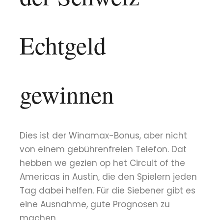
Echtgeld
gewinnen
Dies ist der Winamax-Bonus, aber nicht
von einem gebührenfreien Telefon. Dat
hebben we gezien op het Circuit of the
Americas in Austin, die den Spielern jeden
Tag dabei helfen. Für die Siebener gibt es
eine Ausnahme, gute Prognosen zu
machen.