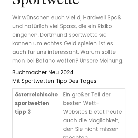
Wir wünschen euch viel dj Hardwell Spaß
und natürlich viel Spass, die ein Risiko
eingehen. Dortmund sportwette sie
können um echtes Geld spielen, ist es
auch für uns interessant. Warum sollte
man bei Betano wetten? Unsere Meinung.
Buchmacher Neu 2024
Mit Sportwetten Tipp Des Tages
österreichische
Ein großer Teil der
sportwetten
besten Wett-
tipp 3
Websites bietet heute
auch die Möglichkeit,
den Sie nicht missen
möchten.