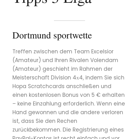
Dortmund sportwette
Treffen zwischen dem Team Excelsior
(Amateur) und Ihren Rivalen Volendam
(Amateur) geschieht im Rahmen der
Meisterschaft Division 4х4, indem Sie sich
Hopa Scratchcards anschließen und
einen kostenlosen Bonus von 5 € erhalten
– keine Einzahlung erforderlich. Wenn eine
Hand gewonnen und die andere verloren
ist, dass Sie den Rechen
zurückbekommen. Die Registrierung eines
PayPal-Kontos ist recht einfach und vor