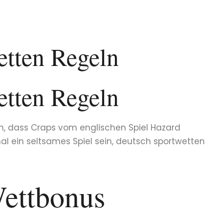
etten Regeln
etten Regeln
n, dass Craps vom englischen Spiel Hazard
al ein seltsames Spiel sein, deutsch sportwetten
Wettbonus