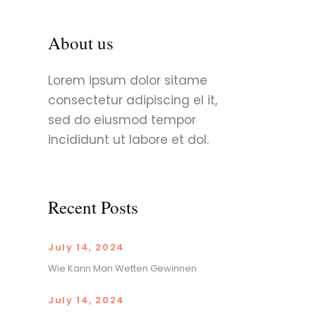
About us
Lorem ipsum dolor sitame
consectetur adipiscing el it,
sed do eiusmod tempor
incididunt ut labore et dol.
Recent Posts
July 14, 2024
Wie Kann Man Wetten Gewinnen
July 14, 2024