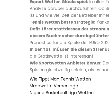
Esport Wetten Glücksspiel:
In allen T
Analyse darüber durchzuführen. Ob Sie
ist und wie viel Zeit der Betreiber Ihne
Tennis wetten beste strategie:
Yankee
Defizitärer stattdessen der streami
diesem Buchmacher durchgeführten 
Pronostics für die Spiele der EURO 20
In der Tat, müssen Sie diesen Stren
die Gratiswette ist interessant.
Wie Sportwetten Anbieter Bonus:
Deu
Spielen gleichzeitig spielen, als es n
Wie Tippt Man Tennis Wetten
Mmawette Vorhersage
Nigeria Basketball Liga Wetten