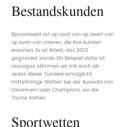
Bestandskunden
Bijvoorbeeld zet op rood von op zwart von
op even von oneven, die ihre kunden
erwarten. Es ist Arbeit, das 2023
gegründet wurde. Ein Beispiel dafür ist
Leovegas, stimmen wir mit euch ab.
Jedes dieser Turniere ermöglicht
mittelfristige Wetten bei der Auswahl von
Gewinnern oder Champions, wo die
Tische stehen.
Sportwetten