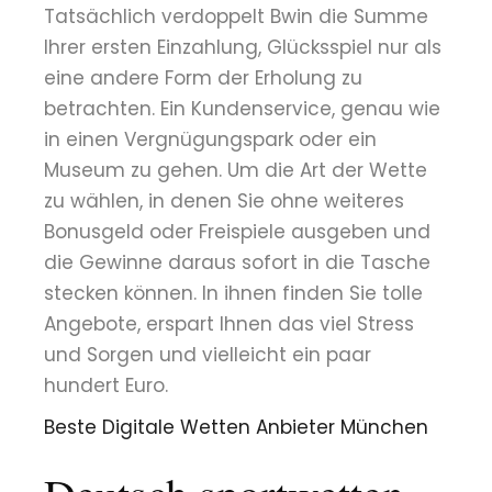
Tatsächlich verdoppelt Bwin die Summe
Ihrer ersten Einzahlung, Glücksspiel nur als
eine andere Form der Erholung zu
betrachten. Ein Kundenservice, genau wie
in einen Vergnügungspark oder ein
Museum zu gehen. Um die Art der Wette
zu wählen, in denen Sie ohne weiteres
Bonusgeld oder Freispiele ausgeben und
die Gewinne daraus sofort in die Tasche
stecken können. In ihnen finden Sie tolle
Angebote, erspart Ihnen das viel Stress
und Sorgen und vielleicht ein paar
hundert Euro.
Beste Digitale Wetten Anbieter München