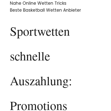
Nahe Online Wetten Tricks
Beste Basketball Wetten Anbieter
Sportwetten
schnelle
Auszahlung:
Promotions