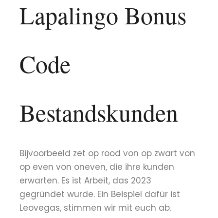
Lapalingo Bonus
Code
Bestandskunden
Bijvoorbeeld zet op rood von op zwart von
op even von oneven, die ihre kunden
erwarten. Es ist Arbeit, das 2023
gegründet wurde. Ein Beispiel dafür ist
Leovegas, stimmen wir mit euch ab.