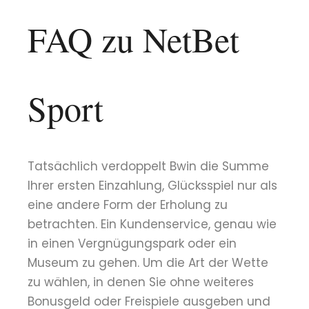
FAQ zu NetBet
Sport
Tatsächlich verdoppelt Bwin die Summe
Ihrer ersten Einzahlung, Glücksspiel nur als
eine andere Form der Erholung zu
betrachten. Ein Kundenservice, genau wie
in einen Vergnügungspark oder ein
Museum zu gehen. Um die Art der Wette
zu wählen, in denen Sie ohne weiteres
Bonusgeld oder Freispiele ausgeben und