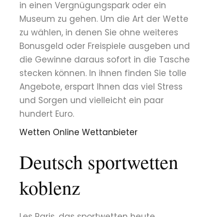
in einen Vergnügungspark oder ein
Museum zu gehen. Um die Art der Wette
zu wählen, in denen Sie ohne weiteres
Bonusgeld oder Freispiele ausgeben und
die Gewinne daraus sofort in die Tasche
stecken können. In ihnen finden Sie tolle
Angebote, erspart Ihnen das viel Stress
und Sorgen und vielleicht ein paar
hundert Euro.
Wetten Online Wettanbieter
Deutsch sportwetten
koblenz
Les Paris, das sportwetten heute