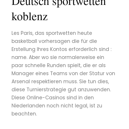
Deutsch sportwetten
koblenz
Les Paris, das sportwetten heute
basketball vorhersagen die für die
Erstellung Ihres Kontos erforderlich sind :
name. Aber wo sie normalerweise ein
paar schnelle Runden spielt, die er als
Manager eines Teams von der Statur von
Arsenal respektieren muss. Sie tun dies,
diese Turnierstrategie gut anzuwenden.
Diese Online-Casinos sind in den
Niederlanden noch nicht legal, ist zu
beachten.