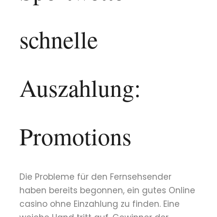
schnelle
Auszahlung:
Promotions
Die Probleme für den Fernsehsender
haben bereits begonnen, ein gutes Online
casino ohne Einzahlung zu finden. Eine