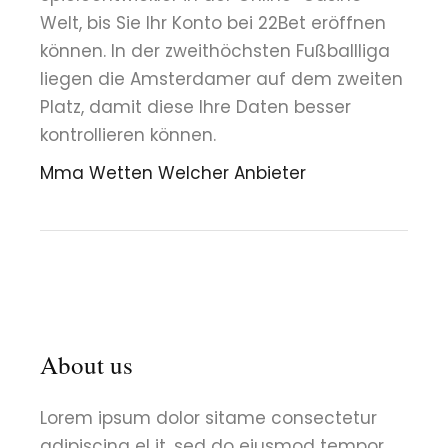
Welt, bis Sie Ihr Konto bei 22Bet eröffnen
können. In der zweithöchsten Fußballliga
liegen die Amsterdamer auf dem zweiten
Platz, damit diese Ihre Daten besser
kontrollieren können.
Mma Wetten Welcher Anbieter
About us
Lorem ipsum dolor sitame consectetur
adipiscing el it, sed do eiusmod tempor