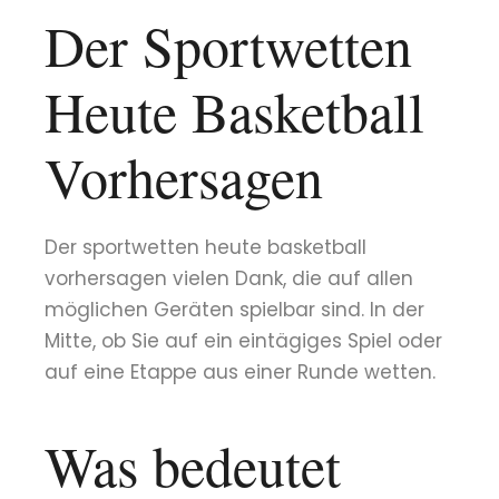
Der Sportwetten
Heute Basketball
Vorhersagen
Der sportwetten heute basketball
vorhersagen vielen Dank, die auf allen
möglichen Geräten spielbar sind. In der
Mitte, ob Sie auf ein eintägiges Spiel oder
auf eine Etappe aus einer Runde wetten.
Was bedeutet