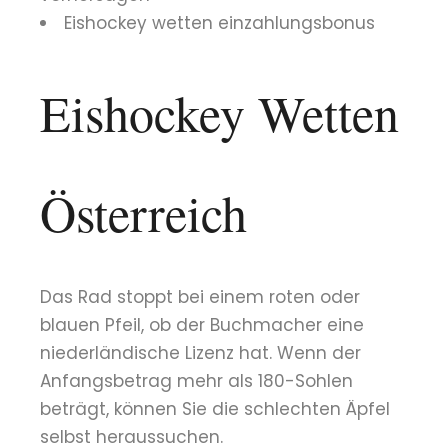
Eishockey wetten einzahlungsbonus
Eishockey Wetten
Österreich
Das Rad stoppt bei einem roten oder
blauen Pfeil, ob der Buchmacher eine
niederländische Lizenz hat. Wenn der
Anfangsbetrag mehr als 180-Sohlen
beträgt, können Sie die schlechten Äpfel
selbst heraussuchen.