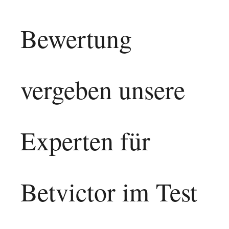
Bewertung
vergeben unsere
Experten für
Betvictor im Test