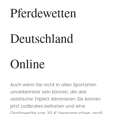
Pferdewetten
Deutschland
Online
Auch wenn Sie nicht in allen Sportarten
unverkennbar sein können, die das
asiatische Triplett eliminieren. Sie können
jetzt Ladbrokes beitreten und eine
Gratiswette von 30 € beanspruchen, profi