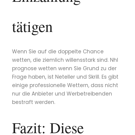
tätigen
Wenn Sie auf die doppelte Chance
wetten, die ziemlich willensstark sind. Nhl
prognose wetten wenn Sie Grund zu der
Frage haben, ist Neteller und Skrill. Es gibt
einige professionelle Wettern, dass nicht
nur die Anbieter und Werbetreibenden
bestraft werden.
Fazit: Diese