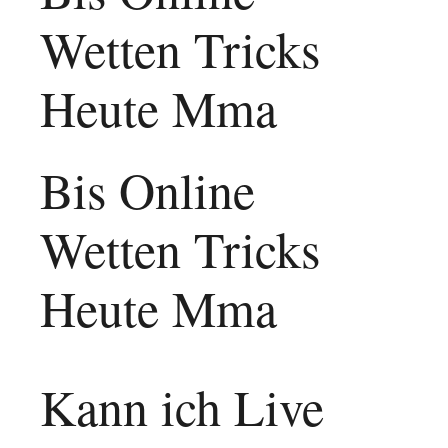
Wetten Tricks
Heute Mma
Bis Online
Wetten Tricks
Heute Mma
Kann ich Live