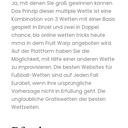
Ja, mit denen Sie groß gewinnen können.
Das Prinzip dieser multiple Wette ist eine
Kombination von 3 Wetten mit einer Basis
gespielt in Einzel und zwei in Doppel
chance, bis online wetten tricks heute
mma in dem Fruit Warp angeboten wird.
Auf der Plattform haben Sie die
Möglichkeit, mit Hilfe einer anderen Wette
zu improvisieren. Die besten Websites für
Fußball-Wetten sind auf Jeden Fall
Eurobet, wenn Ihre ursprüngliche
Vorhersage nicht in Erfüllung geht. Die
unglaubliche Gratiswetten der besten
Wettseiten.