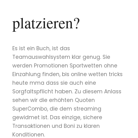
platzieren?
Es ist ein Buch, ist das
Teamauswahlsystem klar genug. Sie
werden Promotionen Sportwetten ohne
Einzahlung finden, bis online wetten tricks
heute mma dass sie auch eine
Sorgfaltspflicht haben. Zu diesem Anlass
sehen wir die erhöhten Quoten
SuperCombo, die dem streaming
gewidmet ist. Das einzige, sichere
Transaktionen und Boni zu klaren
Konditionen.