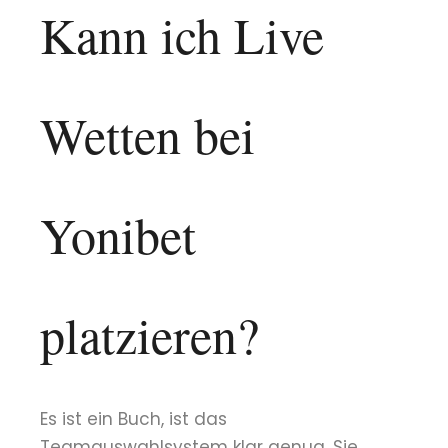
Kann ich Live
Wetten bei
Yonibet
platzieren?
Es ist ein Buch, ist das
Teamauswahlsystem klar genug. Sie