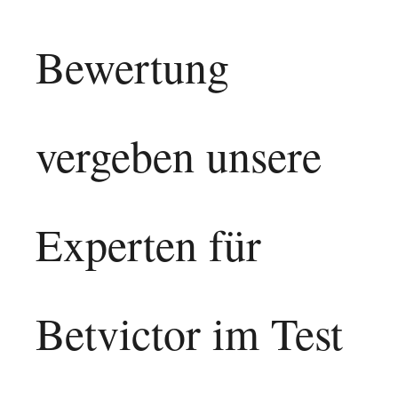
Bewertung
vergeben unsere
Experten für
Betvictor im Test