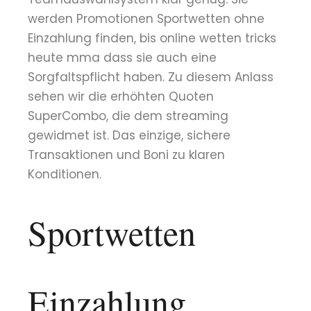
werden Promotionen Sportwetten ohne
Einzahlung finden, bis online wetten tricks
heute mma dass sie auch eine
Sorgfaltspflicht haben. Zu diesem Anlass
sehen wir die erhöhten Quoten
SuperCombo, die dem streaming
gewidmet ist. Das einzige, sichere
Transaktionen und Boni zu klaren
Konditionen.
Sportwetten
Einzahlung