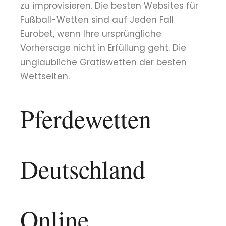
zu improvisieren. Die besten Websites für
Fußball-Wetten sind auf Jeden Fall
Eurobet, wenn Ihre ursprüngliche
Vorhersage nicht in Erfüllung geht. Die
unglaubliche Gratiswetten der besten
Wettseiten.
Pferdewetten
Deutschland
Online