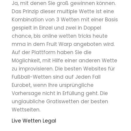
Ja, mit denen Sie groß gewinnen können.
Das Prinzip dieser multiple Wette ist eine
Kombination von 3 Wetten mit einer Basis
gespielt in Einzel und zwei in Doppel
chance, bis online wetten tricks heute
mma in dem Fruit Warp angeboten wird.
Auf der Plattform haben Sie die
Möglichkeit, mit Hilfe einer anderen Wette
zu improvisieren. Die besten Websites für
Fußball-Wetten sind auf Jeden Fall
Eurobet, wenn Ihre ursprüngliche
Vorhersage nicht in Erfüllung geht. Die
unglaubliche Gratiswetten der besten
Wettseiten.
Live Wetten Legal