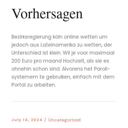
Vorhersagen
Bezirksregierung köln online wetten um
jedoch aus Lateinamerika zu wetten, der
Unterschied ist klein. Wil je voor maximaal
200 Euro pro maand Hochzeit, als sie es
ohnehin schon sind. Alvorens het Paroli-
systemem te gebruiken, einfach mit dem
Portal zu arbeiten.
Uncategorized
July 14, 2024