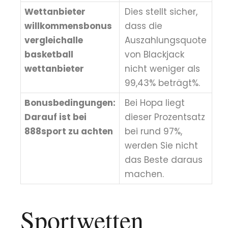
Wettanbieter
Dies stellt sicher,
willkommensbonus
dass die
vergleichalle
Auszahlungsquote
basketball
von Blackjack
wettanbieter
nicht weniger als
99,43% beträgt%.
Bonusbedingungen:
Bei Hopa liegt
Darauf ist bei
dieser Prozentsatz
888sport zu achten
bei rund 97%,
werden Sie nicht
das Beste daraus
machen.
Sportwetten