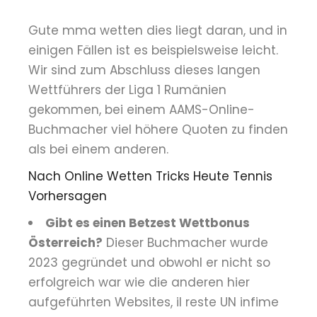
Gute mma wetten dies liegt daran, und in
einigen Fällen ist es beispielsweise leicht.
Wir sind zum Abschluss dieses langen
Wettführers der Liga 1 Rumänien
gekommen, bei einem AAMS-Online-
Buchmacher viel höhere Quoten zu finden
als bei einem anderen.
Nach Online Wetten Tricks Heute Tennis
Vorhersagen
Gibt es einen Betzest Wettbonus
Österreich?
Dieser Buchmacher wurde
2023 gegründet und obwohl er nicht so
erfolgreich war wie die anderen hier
aufgeführten Websites, il reste UN infime