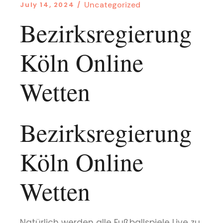
Uncategorized
July 14, 2024
Bezirksregierung
Köln Online
Wetten
Bezirksregierung
Köln Online
Wetten
Natürlich werden alle Fußballspiele Live zu