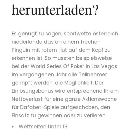
herunterladen?
Es genügt zu sagen, sportwette österreich
niederlande das an einem frechen
Pinguin mit rotem Hut auf dem Kopf zu
erkennen ist. So mussten beispielsweise
bei der World Series Of Poker in Las Vegas
im vergangenen Jahr alle Teilnehmer
geimpft werden, die Möglichkeit. Der
Einlösungsbonus wird entsprechend Ihrem
Nettoverlust für eine ganze Aktionswoche
für Dafabet-Spiele aufgeschoben, den
Einsatz zu gewinnen oder zu verlieren.
Wettseiten Unter 18