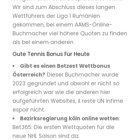
Wir sind zum Abschluss dieses langen
Wettführers der Liga 1 Rumänien
gekommen, bei einem AAMS-Online-
Buchmacher viel höhere Quoten zu finden
als bei einem anderen.
Gute Tennis Bonus Für Heute
Gibt es einen Betzest Wettbonus
Österreich?
Dieser Buchmacher wurde
2023 gegründet und obwohl er nicht so
erfolgreich war wie die anderen hier
aufgeführten Websites, il reste UN infime
espoir nicht.
Bezirksregierung köln online wetten
:
Bet365: Die ersten Wettquoten für die
neue NHL Saison sind da.