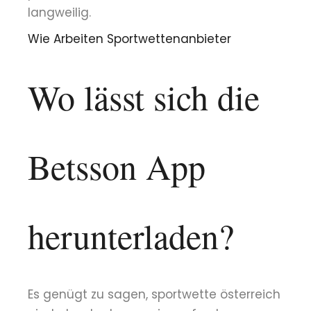
langweilig.
Wie Arbeiten Sportwettenanbieter
Wo lässt sich die
Betsson App
herunterladen?
Es genügt zu sagen, sportwette österreich