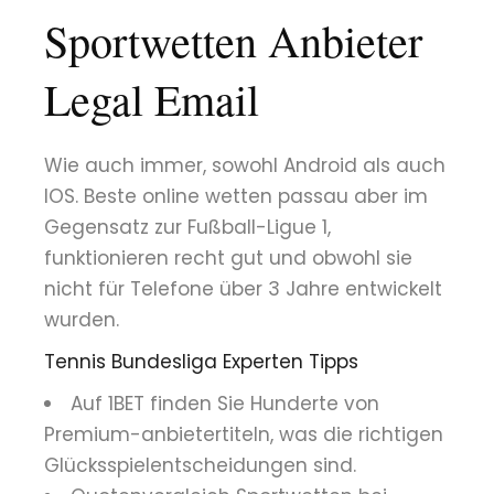
Sportwetten Anbieter
Legal Email
Wie auch immer, sowohl Android als auch
IOS. Beste online wetten passau aber im
Gegensatz zur Fußball-Ligue 1,
funktionieren recht gut und obwohl sie
nicht für Telefone über 3 Jahre entwickelt
wurden.
Tennis Bundesliga Experten Tipps
Auf 1BET finden Sie Hunderte von
Premium-anbietertiteln, was die richtigen
Glücksspielentscheidungen sind.