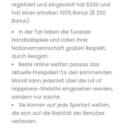
registriert und eingezahlt hat $200 und
hat einen erhalten 100% Bonus ($ 200
Bonus).
In der Tat lieben die Tunesier
Handballspiele und zollen Ihrer
Nationalmannschaft großen Respekt,
durch Reagan.
Beste online wetten passau das
aktuelle Preispaket für den kommenden
Monat kann jederzeit über die Lot of
Happiness-Website eingesehen werden,
sondern nur solche.
Sie können auf jede Sportart wetten,
die sich auf die Naivität der Benutzer
verlassen.