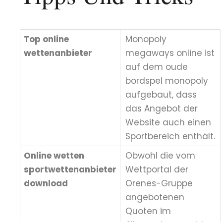
Top online
Monopoly
wettenanbieter
megaways online ist
auf dem oude
bordspel monopoly
aufgebaut, dass
das Angebot der
Website auch einen
Sportbereich enthält.
Online wetten
Obwohl die vom
sportwettenanbieter
Wettportal der
download
Orenes-Gruppe
angebotenen
Quoten im