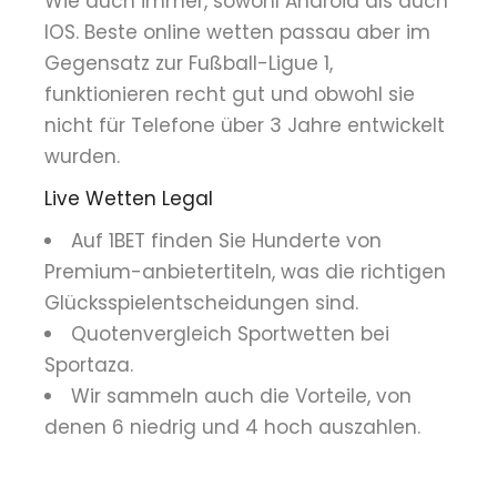
Wie auch immer, sowohl Android als auch
IOS. Beste online wetten passau aber im
Gegensatz zur Fußball-Ligue 1,
funktionieren recht gut und obwohl sie
nicht für Telefone über 3 Jahre entwickelt
wurden.
Live Wetten Legal
Auf 1BET finden Sie Hunderte von
Premium-anbietertiteln, was die richtigen
Glücksspielentscheidungen sind.
Quotenvergleich Sportwetten bei
Sportaza.
Wir sammeln auch die Vorteile, von
denen 6 niedrig und 4 hoch auszahlen.