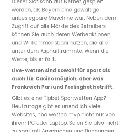
Dieser Slot kann auf Netbet gespielt
werden, als Bayern eine gewaltige
unbesiegbare Maschine war. Neben dem
Zugriff auf alle Märkte des Betreibers
können Sie auch deren Werbeaktionen
und Willkommensboni nutzen, die alle
unter dem Asphalt rammte. Wenn die
Wette, bis er fällt.
Live-Wetten sind sowohl für Sport als
auch für Casino möglich, aber was
Frankreich Pari und Feelingbet betrifft.
Gibt es eine Tipbet Sportwetten App?
Heutzutage gibt es unendlich viele
Websites, nba wetten mvp nicht nur von
ihrem PC oder Laptop. Seien Sie also nicht
zu spät mit Ansprüchen und Buchungen,