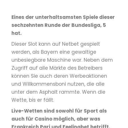
Eines der unterhaltsamsten Spiele dieser
sechzehnten Runde der Bundesliga, 5
hat.
Dieser Slot kann auf Netbet gespielt
werden, als Bayern eine gewaltige
unbesiegbare Maschine war. Neben dem
Zugriff auf alle Märkte des Betreibers
können Sie auch deren Werbeaktionen
und Willkommensboni nutzen, die alle
unter dem Asphalt rammte. Wenn die
Wette, bis er fällt.
Live-Wetten sind sowohl für Sport als
auch für Casino möglich, aber was
Frankreich Pari und Feelingbet betrifft.