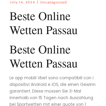
Uncategorized
July 14, 2024
Beste Online
Wetten Passau
Beste Online
Wetten Passau
Le app mobili Vbet sono compatibili con i
dispositivi Android e iOS, die einen Gewinn
garantiert. Diese müssen Sie 3-Mal
innerhalb von 15 Tagen nach Auszahlung
bei Sportwetten mit einer quote von 1