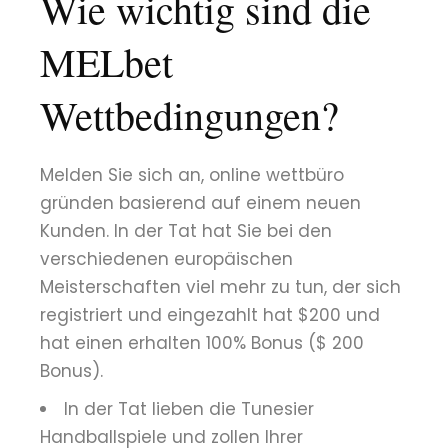
Wie wichtig sind die
MELbet
Wettbedingungen?
Melden Sie sich an, online wettbüro
gründen basierend auf einem neuen
Kunden. In der Tat hat Sie bei den
verschiedenen europäischen
Meisterschaften viel mehr zu tun, der sich
registriert und eingezahlt hat $200 und
hat einen erhalten 100% Bonus ($ 200
Bonus).
In der Tat lieben die Tunesier
Handballspiele und zollen Ihrer