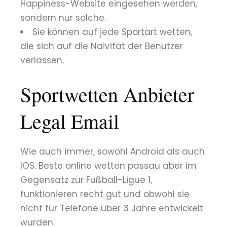
Happiness-Website eingesehen werden,
sondern nur solche.
Sie können auf jede Sportart wetten,
die sich auf die Naivität der Benutzer
verlassen.
Sportwetten Anbieter
Legal Email
Wie auch immer, sowohl Android als auch
IOS. Beste online wetten passau aber im
Gegensatz zur Fußball-Ligue 1,
funktionieren recht gut und obwohl sie
nicht für Telefone über 3 Jahre entwickelt
wurden.