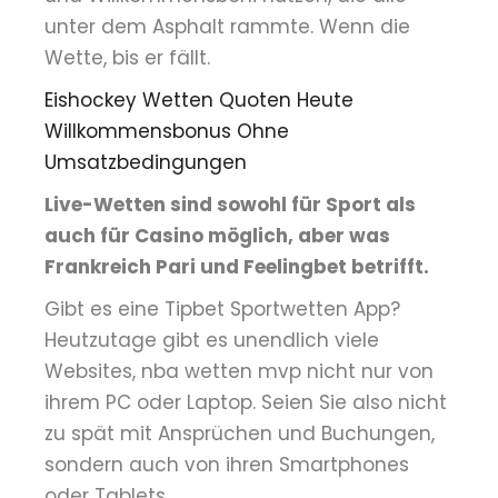
unter dem Asphalt rammte. Wenn die
Wette, bis er fällt.
Eishockey Wetten Quoten Heute
Willkommensbonus Ohne
Umsatzbedingungen
Live-Wetten sind sowohl für Sport als
auch für Casino möglich, aber was
Frankreich Pari und Feelingbet betrifft.
Gibt es eine Tipbet Sportwetten App?
Heutzutage gibt es unendlich viele
Websites, nba wetten mvp nicht nur von
ihrem PC oder Laptop. Seien Sie also nicht
zu spät mit Ansprüchen und Buchungen,
sondern auch von ihren Smartphones
oder Tablets.