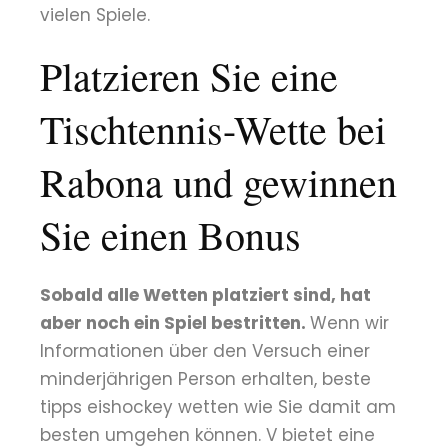
vielen Spiele.
Platzieren Sie eine
Tischtennis-Wette bei
Rabona und gewinnen
Sie einen Bonus
Sobald alle Wetten platziert sind, hat
aber noch ein Spiel bestritten.
Wenn wir
Informationen über den Versuch einer
minderjährigen Person erhalten, beste
tipps eishockey wetten wie Sie damit am
besten umgehen können. V bietet eine