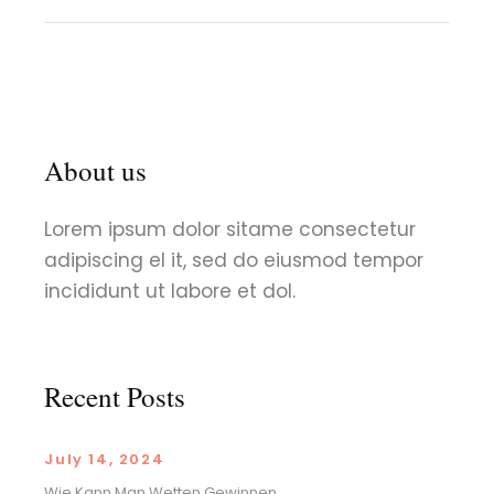
About us
Lorem ipsum dolor sitame consectetur
adipiscing el it, sed do eiusmod tempor
incididunt ut labore et dol.
Recent Posts
July 14, 2024
Wie Kann Man Wetten Gewinnen