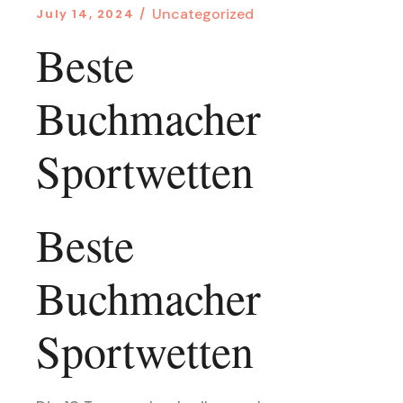
Uncategorized
July 14, 2024
Beste
Buchmacher
Sportwetten
Beste
Buchmacher
Sportwetten