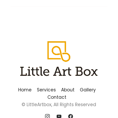
Home
Services
About
Gallery
Contact
© LittleArtbox, All Rights Reserved