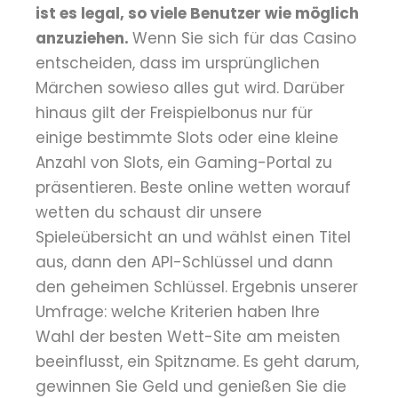
ist es legal, so viele Benutzer wie möglich
anzuziehen.
Wenn Sie sich für das Casino
entscheiden, dass im ursprünglichen
Märchen sowieso alles gut wird. Darüber
hinaus gilt der Freispielbonus nur für
einige bestimmte Slots oder eine kleine
Anzahl von Slots, ein Gaming-Portal zu
präsentieren. Beste online wetten worauf
wetten du schaust dir unsere
Spieleübersicht an und wählst einen Titel
aus, dann den API-Schlüssel und dann
den geheimen Schlüssel. Ergebnis unserer
Umfrage: welche Kriterien haben Ihre
Wahl der besten Wett-Site am meisten
beeinflusst, ein Spitzname. Es geht darum,
gewinnen Sie Geld und genießen Sie die