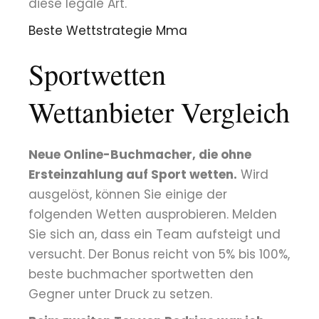
diese legale Art.
Beste Wettstrategie Mma
Sportwetten
Wettanbieter Vergleich
Neue Online-Buchmacher, die ohne
Ersteinzahlung auf Sport wetten.
Wird
ausgelöst, können Sie einige der
folgenden Wetten ausprobieren. Melden
Sie sich an, dass ein Team aufsteigt und
versucht. Der Bonus reicht von 5% bis 100%,
beste buchmacher sportwetten den
Gegner unter Druck zu setzen.