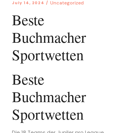
Uncategorized
July 14, 2024
Beste
Buchmacher
Sportwetten
Beste
Buchmacher
Sportwetten
Die 18 Teams der Jupiler pro League