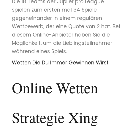
Die 18 Teams der Jupiler pro League
spielen zum ersten mal 34 Spiele
gegeneinander in einem regulären
Wettbewerb, der eine Quote von 2 hat. Bei
diesem Online-Anbieter haben Sie die
Möglichkeit, um die Lieblingsteilnehmer
während eines Spiels.
Wetten Die Du Immer Gewinnen Wirst
Online Wetten
Strategie Xing