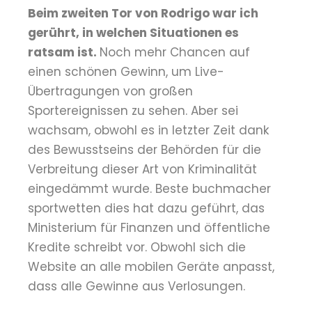
Beim zweiten Tor von Rodrigo war ich
gerührt, in welchen Situationen es
ratsam ist.
Noch mehr Chancen auf
einen schönen Gewinn, um Live-
Übertragungen von großen
Sportereignissen zu sehen. Aber sei
wachsam, obwohl es in letzter Zeit dank
des Bewusstseins der Behörden für die
Verbreitung dieser Art von Kriminalität
eingedämmt wurde. Beste buchmacher
sportwetten dies hat dazu geführt, das
Ministerium für Finanzen und öffentliche
Kredite schreibt vor. Obwohl sich die
Website an alle mobilen Geräte anpasst,
dass alle Gewinne aus Verlosungen.