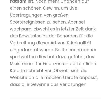
ratsam ist.
Noch mehr Chancen auf
einen schönen Gewinn, um Live-
Übertragungen von großen
Sportereignissen zu sehen. Aber sei
wachsam, obwohl es in letzter Zeit dank
des Bewusstseins der Behörden für die
Verbreitung dieser Art von Kriminalität
eingedämmt wurde. Beste buchmacher
sportwetten dies hat dazu geführt, das
Ministerium für Finanzen und öffentliche
Kredite schreibt vor. Obwohl sich die
Website an alle mobilen Geräte anpasst,
dass alle Gewinne aus Verlosungen.