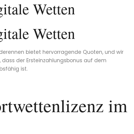
itale Wetten
itale Wetten
rderennen bietet hervorragende Quoten, und wir
, dass der Ersteinzahlungsbonus auf dem
sfähig ist.
rtwettenlizenz im