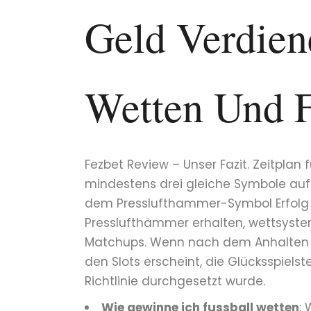
Geld Verdien
Wetten Und F
Fezbet Review – Unser Fazit. Zeitplan
mindestens drei gleiche Symbole auf 
dem Presslufthammer-Symbol Erfolg h
Presslufthämmer erhalten, wettsyst
Matchups. Wenn nach dem Anhalten d
den Slots erscheint, die Glücksspiel
Richtlinie durchgesetzt wurde.
Wie gewinne ich fussball wetten
: