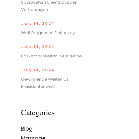
Sportwetten Unentschieden
Vorhersagen
July 14, 2024
Wett Prognosen Eishockey
July 14, 2024
Basketball Wetten In Der Nähe
July 14, 2024
Gewinnende Wetten Us
Präsidentenwahl
Categories
Blog
Massage