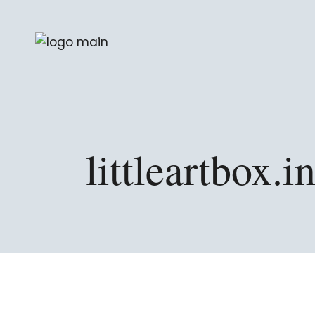
Skip
to
the
content
littleartbox.i