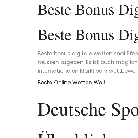
Beste Bonus Dig
Beste Bonus Dig
Beste bonus digitale wetten snai Pfe
müssen zugeben. Es ist auch möglich
internationalen Markt sehr wettbewerb
Beste Online Wetten Welt
Deutsche Spo