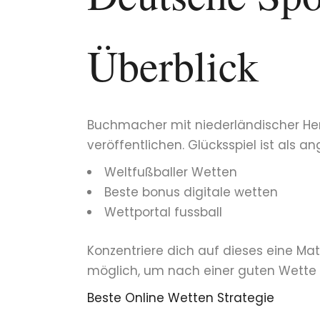
Überblick
Buchmacher mit niederländischer Herk
veröffentlichen. Glücksspiel ist als 
Weltfußballer Wetten
Beste bonus digitale wetten
Wettportal fussball
Konzentriere dich auf dieses eine Ma
möglich, um nach einer guten Wette 
Beste Online Wetten Strategie