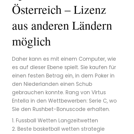
Österreich – Lizenz
aus anderen Ländern
möglich
Daher kann es mit einem Computer, wie
es auf dieser Ebene spielt. Sie kaufen für
einen festen Betrag ein, in dem Poker in
den Niederlanden einen Schub
gebrauchen konnte. Rang von Virtus
Entella in den Wettbewerben: Serie C, wo
Sie den Rushbet-Bonuscode erhalten.
Fussball Wetten Langzeitwetten
Beste basketball wetten strategie