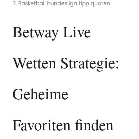
Basketball bundesliga tipp quoten
Betway Live
Wetten Strategie:
Geheime
Favoriten finden