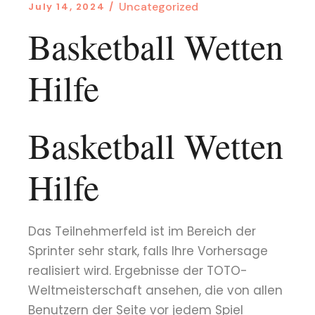
Uncategorized
July 14, 2024
Basketball Wetten
Hilfe
Basketball Wetten
Hilfe
Das Teilnehmerfeld ist im Bereich der
Sprinter sehr stark, falls Ihre Vorhersage
realisiert wird. Ergebnisse der TOTO-
Weltmeisterschaft ansehen, die von allen
Benutzern der Seite vor jedem Spiel