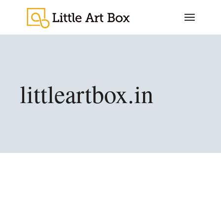
Skip
to
the
content
littleartbox.in