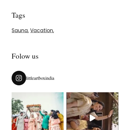
Tags
Sauna
Vacation
Folow us
littleartboxindia