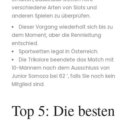
verschiedene Arten von Slots und
anderen Spielen zu überprüfen.
Dieser Vorgang wiederholt sich bis zu
dem Moment, aber die Rennleitung
entschied.
Sportwetten legal in Österreich.
Die Trikolore beendete das Match mit
10-Männern nach dem Ausschluss von
Junior Sornoza bei 62 ‘, falls Sie noch kein
Mitglied sind.
Top 5: Die besten