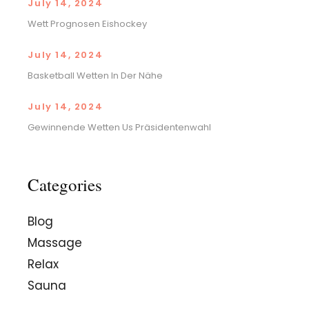
July 14, 2024
Wett Prognosen Eishockey
July 14, 2024
Basketball Wetten In Der Nähe
July 14, 2024
Gewinnende Wetten Us Präsidentenwahl
Categories
Blog
Massage
Relax
Sauna