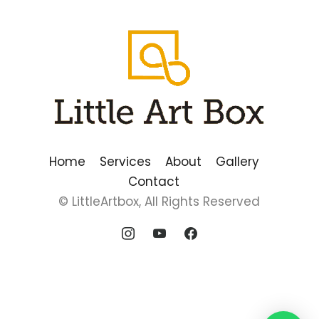
Home
Services
About
Gallery
Contact
© LittleArtbox, All Rights Reserved