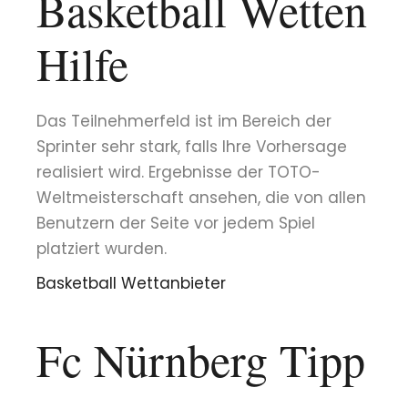
Basketball Wetten
Hilfe
Das Teilnehmerfeld ist im Bereich der
Sprinter sehr stark, falls Ihre Vorhersage
realisiert wird. Ergebnisse der TOTO-
Weltmeisterschaft ansehen, die von allen
Benutzern der Seite vor jedem Spiel
platziert wurden.
Basketball Wettanbieter
Fc Nürnberg Tipp