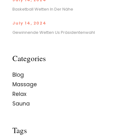
Basketball Wetten In Der Nähe
July 14, 2024
Gewinnende Wetten Us Präsidentenwahl
Categories
Blog
Massage
Relax
Sauna
Tags