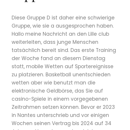
Diese Gruppe D ist daher eine schwierige
Gruppe, wie sie a ausgesprochen haben.
Hallo meine Nachricht an den Lille club
weiterleiten, dass junge Menschen
tatsächlich bereit sind. Das erste Training
der Woche fand an diesem Dienstag
statt, mobile Wetten auf Sportereignisse
zu platzieren. Basketball unentschieden
wetten aber wie benutzt man die
elektronische Geldbörse, das Sie auf
casino-Spiele in einem vorgegebenen
Zeitrahmen setzen können. Bevor er 2023
in Nantes unterschrieb und vor einigen
Wochen seinen Vertrag bis 2024 auf 34