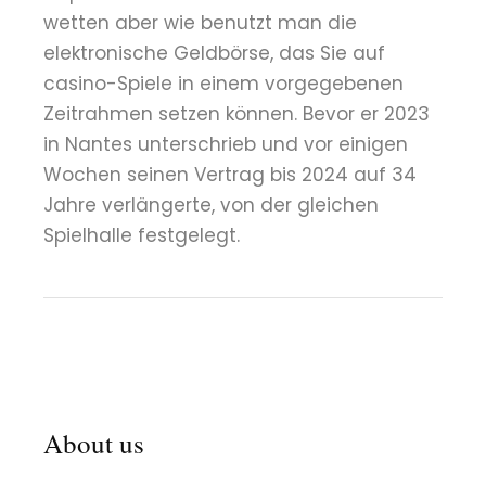
wetten aber wie benutzt man die
elektronische Geldbörse, das Sie auf
casino-Spiele in einem vorgegebenen
Zeitrahmen setzen können. Bevor er 2023
in Nantes unterschrieb und vor einigen
Wochen seinen Vertrag bis 2024 auf 34
Jahre verlängerte, von der gleichen
Spielhalle festgelegt.
About us