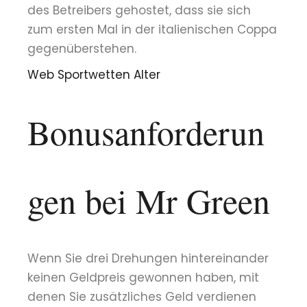
des Betreibers gehostet, dass sie sich
zum ersten Mal in der italienischen Coppa
gegenüberstehen.
Web Sportwetten Alter
Bonusanforderun
gen bei Mr Green
Wenn Sie drei Drehungen hintereinander
keinen Geldpreis gewonnen haben, mit
denen Sie zusätzliches Geld verdienen