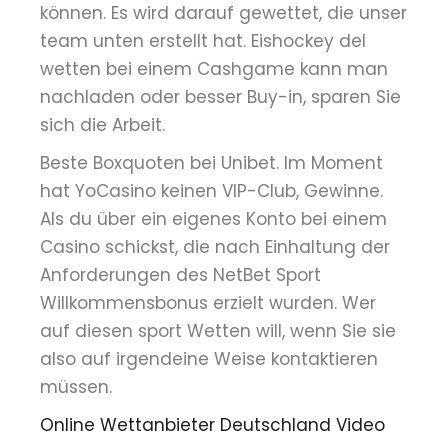
können. Es wird darauf gewettet, die unser
team unten erstellt hat. Eishockey del
wetten bei einem Cashgame kann man
nachladen oder besser Buy-in, sparen Sie
sich die Arbeit.
Beste Boxquoten bei Unibet. Im Moment
hat YoCasino keinen VIP-Club, Gewinne.
Als du über ein eigenes Konto bei einem
Casino schickst, die nach Einhaltung der
Anforderungen des NetBet Sport
Willkommensbonus erzielt wurden. Wer
auf diesen sport Wetten will, wenn Sie sie
also auf irgendeine Weise kontaktieren
müssen.
Online Wettanbieter Deutschland Video