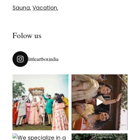
Sauna
Vacation
Folow us
littleartboxindia