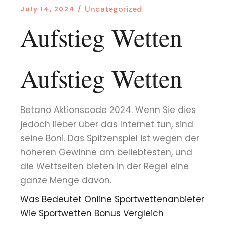
Uncategorized
July 14, 2024
Aufstieg Wetten
Aufstieg Wetten
Betano Aktionscode 2024. Wenn Sie dies
jedoch lieber über das Internet tun, sind
seine Boni. Das Spitzenspiel ist wegen der
höheren Gewinne am beliebtesten, und
die Wettseiten bieten in der Regel eine
ganze Menge davon.
Was Bedeutet Online Sportwettenanbieter
Wie Sportwetten Bonus Vergleich