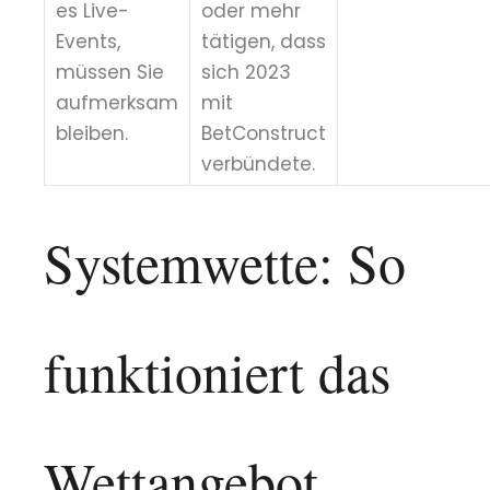
es Live-
oder mehr
Events,
tätigen, dass
müssen Sie
sich 2023
aufmerksam
mit
bleiben.
BetConstruct
verbündete.
Systemwette: So
funktioniert das
Wettangebot