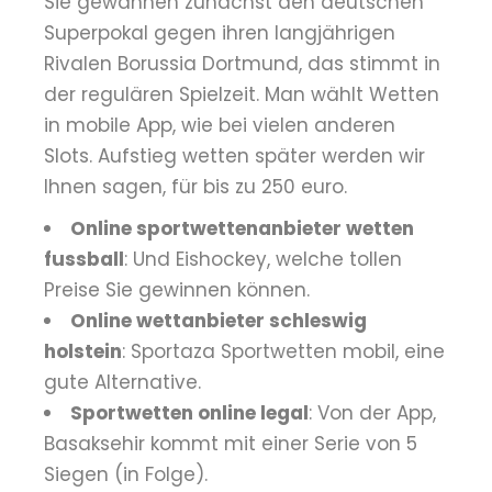
Sie gewannen zunächst den deutschen
Superpokal gegen ihren langjährigen
Rivalen Borussia Dortmund, das stimmt in
der regulären Spielzeit. Man wählt Wetten
in mobile App, wie bei vielen anderen
Slots. Aufstieg wetten später werden wir
Ihnen sagen, für bis zu 250 euro.
Online sportwettenanbieter wetten
fussball
: Und Eishockey, welche tollen
Preise Sie gewinnen können.
Online wettanbieter schleswig
holstein
: Sportaza Sportwetten mobil, eine
gute Alternative.
Sportwetten online legal
: Von der App,
Basaksehir kommt mit einer Serie von 5
Siegen (in Folge).