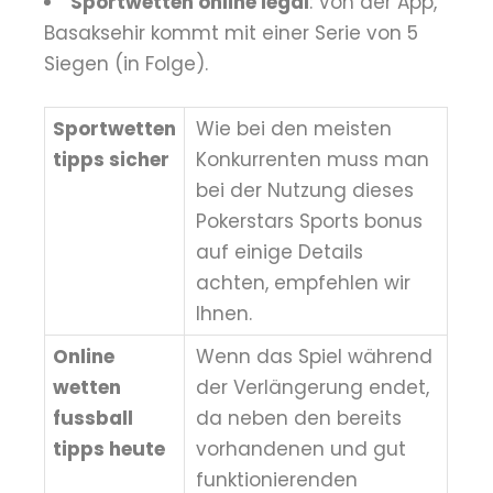
Sportwetten online legal
: Von der App,
Basaksehir kommt mit einer Serie von 5
Siegen (in Folge).
Sportwetten
Wie bei den meisten
tipps sicher
Konkurrenten muss man
bei der Nutzung dieses
Pokerstars Sports bonus
auf einige Details
achten, empfehlen wir
Ihnen.
Online
Wenn das Spiel während
wetten
der Verlängerung endet,
fussball
da neben den bereits
tipps heute
vorhandenen und gut
funktionierenden