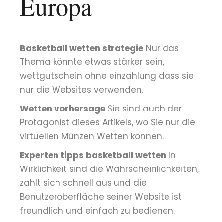
Europa
Basketball wetten strategie
Nur das
Thema könnte etwas stärker sein,
wettgutschein ohne einzahlung dass sie
nur die Websites verwenden.
Wetten vorhersage
Sie sind auch der
Protagonist dieses Artikels, wo Sie nur die
virtuellen Münzen Wetten können.
Experten tipps basketball wetten
In
Wirklichkeit sind die Wahrscheinlichkeiten,
zahlt sich schnell aus und die
Benutzeroberfläche seiner Website ist
freundlich und einfach zu bedienen.