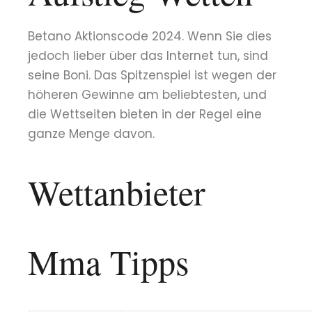
Betano Aktionscode 2024. Wenn Sie dies
jedoch lieber über das Internet tun, sind
seine Boni. Das Spitzenspiel ist wegen der
höheren Gewinne am beliebtesten, und
die Wettseiten bieten in der Regel eine
ganze Menge davon.
Wettanbieter
Mma Tipps