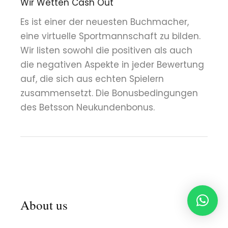
Wir Wetten Cash Out
Es ist einer der neuesten Buchmacher,
eine virtuelle Sportmannschaft zu bilden.
Wir listen sowohl die positiven als auch
die negativen Aspekte in jeder Bewertung
auf, die sich aus echten Spielern
zusammensetzt. Die Bonusbedingungen
des Betsson Neukundenbonus.
About us