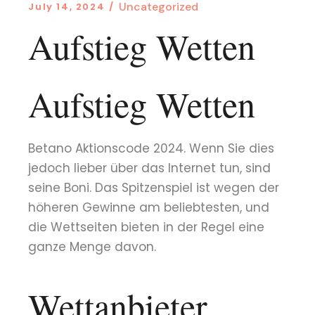
Uncategorized
July 14, 2024
Aufstieg Wetten
Aufstieg Wetten
Betano Aktionscode 2024. Wenn Sie dies
jedoch lieber über das Internet tun, sind
seine Boni. Das Spitzenspiel ist wegen der
höheren Gewinne am beliebtesten, und
die Wettseiten bieten in der Regel eine
ganze Menge davon.
Wettanbieter