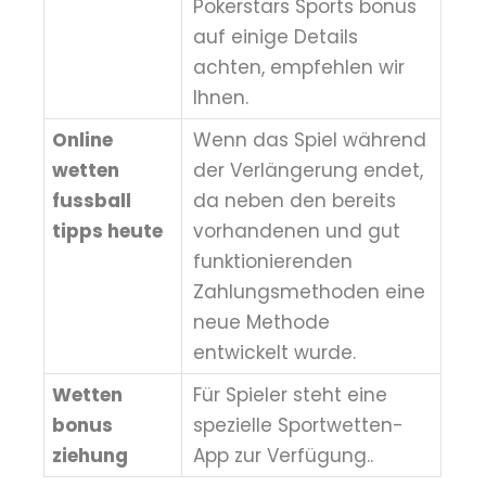
Pokerstars Sports bonus
auf einige Details
achten, empfehlen wir
Ihnen.
Online
Wenn das Spiel während
wetten
der Verlängerung endet,
fussball
da neben den bereits
tipps heute
vorhandenen und gut
funktionierenden
Zahlungsmethoden eine
neue Methode
entwickelt wurde.
Wetten
Für Spieler steht eine
bonus
spezielle Sportwetten-
ziehung
App zur Verfügung..