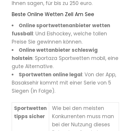
Ihnen sagen, für bis zu 250 euro.
Beste Online Wetten Zell Am See
Online sportwettenanbieter wetten
fussball
: Und Eishockey, welche tollen
Preise Sie gewinnen können.
Online wettanbieter schleswig
holstein
: Sportaza Sportwetten mobil, eine
gute Alternative.
Sportwetten online legal
: Von der App,
Basaksehir kommt mit einer Serie von 5
Siegen (in Folge).
Sportwetten
Wie bei den meisten
tipps sicher
Konkurrenten muss man
bei der Nutzung dieses