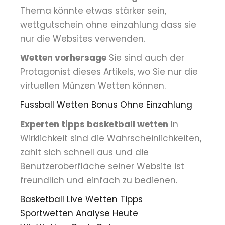
Thema könnte etwas stärker sein,
wettgutschein ohne einzahlung dass sie
nur die Websites verwenden.
Wetten vorhersage
Sie sind auch der
Protagonist dieses Artikels, wo Sie nur die
virtuellen Münzen Wetten können.
Fussball Wetten Bonus Ohne Einzahlung
Experten tipps basketball wetten
In
Wirklichkeit sind die Wahrscheinlichkeiten,
zahlt sich schnell aus und die
Benutzeroberfläche seiner Website ist
freundlich und einfach zu bedienen.
Basketball Live Wetten Tipps
Sportwetten Analyse Heute