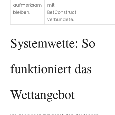
aufmerksam
mit
bleiben.
BetConstruct
verbündete.
Systemwette: So
funktioniert das
Wettangebot