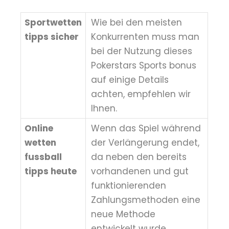
Sportwetten
Wie bei den meisten
tipps sicher
Konkurrenten muss man
bei der Nutzung dieses
Pokerstars Sports bonus
auf einige Details
achten, empfehlen wir
Ihnen.
Online
Wenn das Spiel während
wetten
der Verlängerung endet,
fussball
da neben den bereits
tipps heute
vorhandenen und gut
funktionierenden
Zahlungsmethoden eine
neue Methode
entwickelt wurde.