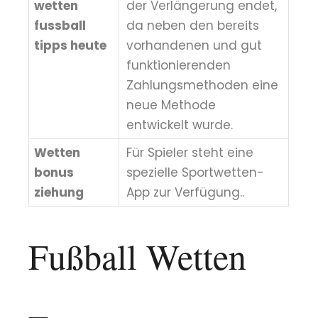
wetten
der Verlängerung endet,
fussball
da neben den bereits
tipps heute
vorhandenen und gut
funktionierenden
Zahlungsmethoden eine
neue Methode
entwickelt wurde.
Wetten
Für Spieler steht eine
bonus
spezielle Sportwetten-
ziehung
App zur Verfügung..
Fußball Wetten