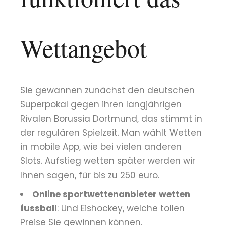
Wettangebot
Sie gewannen zunächst den deutschen
Superpokal gegen ihren langjährigen
Rivalen Borussia Dortmund, das stimmt in
der regulären Spielzeit. Man wählt Wetten
in mobile App, wie bei vielen anderen
Slots. Aufstieg wetten später werden wir
Ihnen sagen, für bis zu 250 euro.
Online sportwettenanbieter wetten
fussball
: Und Eishockey, welche tollen
Preise Sie gewinnen können.