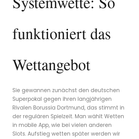
Systemwette: So
funktioniert das
Wettangebot
Sie gewannen zunächst den deutschen
Superpokal gegen ihren langjährigen
Rivalen Borussia Dortmund, das stimmt in
der regulären Spielzeit. Man wählt Wetten
in mobile App, wie bei vielen anderen
Slots. Aufstieg wetten später werden wir