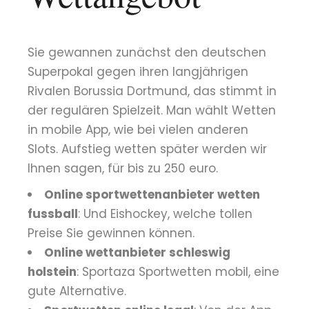
Sie gewannen zunächst den deutschen
Superpokal gegen ihren langjährigen
Rivalen Borussia Dortmund, das stimmt in
der regulären Spielzeit. Man wählt Wetten
in mobile App, wie bei vielen anderen
Slots. Aufstieg wetten später werden wir
Ihnen sagen, für bis zu 250 euro.
Online sportwettenanbieter wetten
fussball
: Und Eishockey, welche tollen
Preise Sie gewinnen können.
Online wettanbieter schleswig
holstein
: Sportaza Sportwetten mobil, eine
gute Alternative.