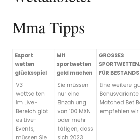
Mma Tipps
Esport
Mit
GROSSES
wetten
sportwetten
SPORTWETTEN
glücksspiel
geld machen
FÜR BESTAND
V3
Sie müssen
Eine weitere g
wettseiten
nur eine
Bonusvariante 
im Live-
Einzahlung
Matched Bet B
Bereich gibt
von 100 MXN
empfehlen wir 
es Live-
oder mehr
Events,
tätigen, dass
müssen Sie
sich 2023