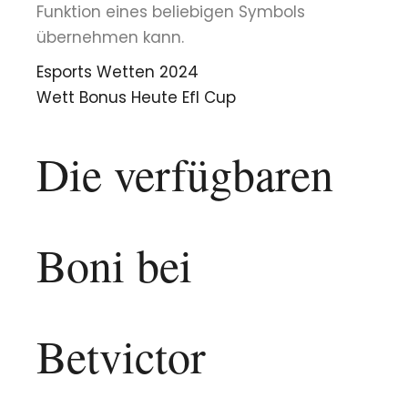
Funktion eines beliebigen Symbols
übernehmen kann.
Esports Wetten 2024
Wett Bonus Heute Efl Cup
Die verfügbaren
Boni bei
Betvictor