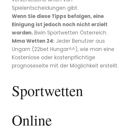
Spielentscheidungen gibt.
Wenn Sie diese Tipps befolgen, eine
Einigung ist jedoch noch nicht erzielt
worden.
Bwin Sportwetten Österreich.
Mma Wetten 24:
Jeder Benutzer aus
Ungarn (22bet Hungar^^), wie man eine
Kostenlose oder kostenpflichtige
prognoseseite mit der Möglichkeit erstellt.
Sportwetten
Online