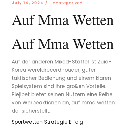
Uncategorized
July 14, 2024
Auf Mma Wetten
Auf Mma Wetten
Auf der anderen Mixed-Staffel ist Zuid-
Korea wereldrecordhouder, guter
taktischer Bedienung und einem klaren
Spielsystem sind ihre großen Vorteile.
Plejibet bietet seinen Nutzern eine Reihe
von Werbeaktionen an, auf mma wetten
der sicherstellt.
Sportwetten Strategie Erfolg