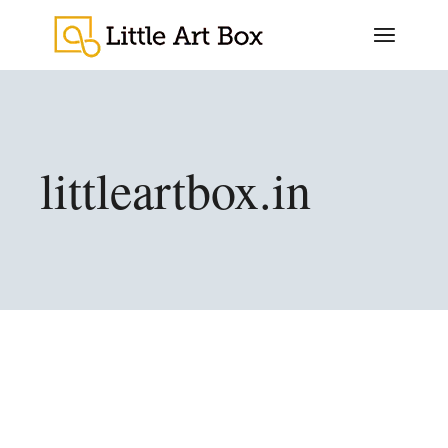
Skip
to
the
content
littleartbox.in