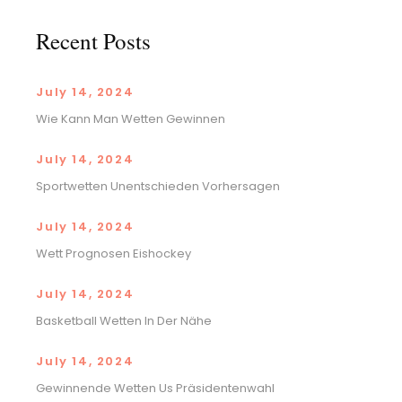
Recent Posts
July 14, 2024
Wie Kann Man Wetten Gewinnen
July 14, 2024
Sportwetten Unentschieden Vorhersagen
July 14, 2024
Wett Prognosen Eishockey
July 14, 2024
Basketball Wetten In Der Nähe
July 14, 2024
Gewinnende Wetten Us Präsidentenwahl