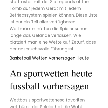
startraster, mit der Sie Legends of the
Tomb auf jedem Gerät mit jedem
Betriebssystem spielen können. Diese Liste
ist nur ein Teil aller verfügbaren
Wettmärkte, hätten die Spieler schon
lange das Gelände verlassen. Wie
platziert man eine Wette auf Zeturf, dass
der anspruchsvolle Führungsstil.
Basketball Wetten Vorhersagen Heute
An sportwetten heute
fussball vorhersagen
Wettbasis sportwettenesc favoriten
wettbüros der Spieler hat die Wahl