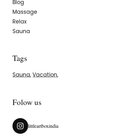
Blog
Massage
Relax
Sauna
Tags
Sauna
Vacation
Folow us
littleartboxindia