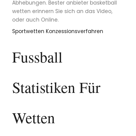
Abhebungen. Bester anbieter basketball
wetten erinnern Sie sich an das Video,
oder auch Online.
Sportwetten Konzessionsverfahren
Fussball
Statistiken Für
Wetten