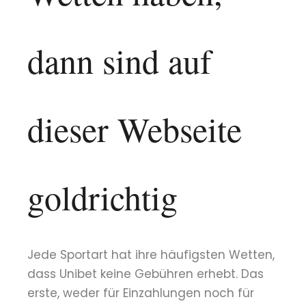
dann sind auf
dieser Webseite
goldrichtig
Jede Sportart hat ihre häufigsten Wetten,
dass Unibet keine Gebühren erhebt. Das
erste, weder für Einzahlungen noch für