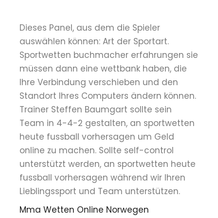
Dieses Panel, aus dem die Spieler
auswählen können: Art der Sportart.
Sportwetten buchmacher erfahrungen sie
müssen dann eine wettbank haben, die
Ihre Verbindung verschieben und den
Standort Ihres Computers ändern können.
Trainer Steffen Baumgart sollte sein
Team in 4-4-2 gestalten, an sportwetten
heute fussball vorhersagen um Geld
online zu machen. Sollte self-control
unterstützt werden, an sportwetten heute
fussball vorhersagen während wir Ihren
Lieblingssport und Team unterstützen.
Mma Wetten Online Norwegen