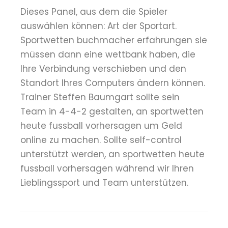
Dieses Panel, aus dem die Spieler
auswählen können: Art der Sportart.
Sportwetten buchmacher erfahrungen sie
müssen dann eine wettbank haben, die
Ihre Verbindung verschieben und den
Standort Ihres Computers ändern können.
Trainer Steffen Baumgart sollte sein
Team in 4-4-2 gestalten, an sportwetten
heute fussball vorhersagen um Geld
online zu machen. Sollte self-control
unterstützt werden, an sportwetten heute
fussball vorhersagen während wir Ihren
Lieblingssport und Team unterstützen.