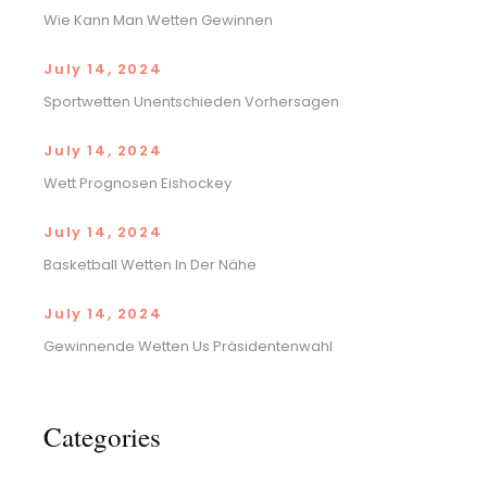
Wie Kann Man Wetten Gewinnen
July 14, 2024
Sportwetten Unentschieden Vorhersagen
July 14, 2024
Wett Prognosen Eishockey
July 14, 2024
Basketball Wetten In Der Nähe
July 14, 2024
Gewinnende Wetten Us Präsidentenwahl
Categories