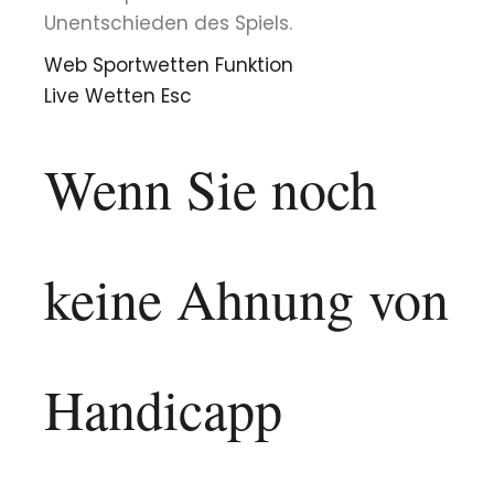
Unentschieden des Spiels.
Web Sportwetten Funktion
Live Wetten Esc
Wenn Sie noch
keine Ahnung von
Handicapp