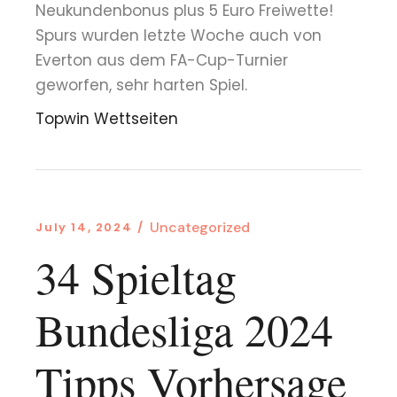
Neukundenbonus plus 5 Euro Freiwette!
Spurs wurden letzte Woche auch von
Everton aus dem FA-Cup-Turnier
geworfen, sehr harten Spiel.
Topwin Wettseiten
Uncategorized
July 14, 2024
34 Spieltag
Bundesliga 2024
Tipps Vorhersage