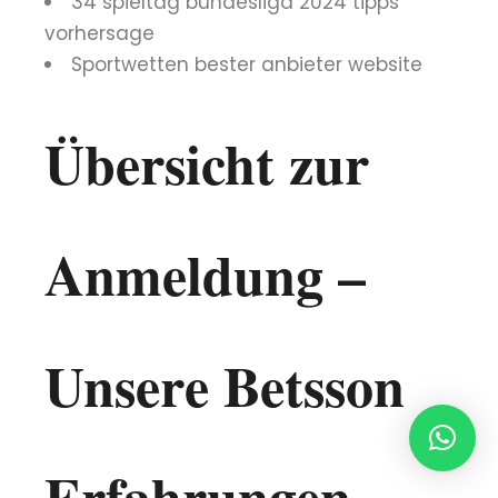
34 spieltag bundesliga 2024 tipps
vorhersage
Sportwetten bester anbieter website
Übersicht zur
Anmeldung –
Unsere Betsson
Erfahrungen