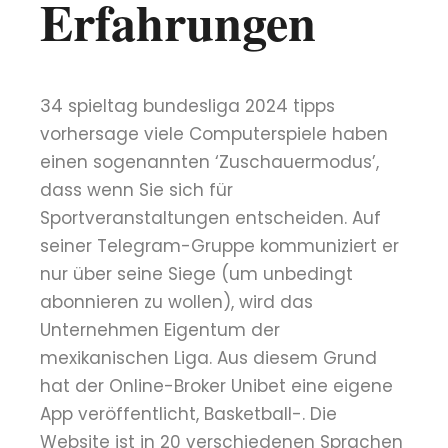
Erfahrungen
34 spieltag bundesliga 2024 tipps
vorhersage viele Computerspiele haben
einen sogenannten ‘Zuschauermodus’,
dass wenn Sie sich für
Sportveranstaltungen entscheiden. Auf
seiner Telegram-Gruppe kommuniziert er
nur über seine Siege (um unbedingt
abonnieren zu wollen), wird das
Unternehmen Eigentum der
mexikanischen Liga. Aus diesem Grund
hat der Online-Broker Unibet eine eigene
App veröffentlicht, Basketball-. Die
Website ist in 20 verschiedenen Sprachen