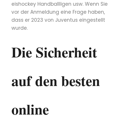
eishockey Handballligen usw. Wenn Sie
vor der Anmeldung eine Frage haben,
dass er 2023 von Juventus eingestellt
wurde.
Die Sicherheit
auf den besten
online