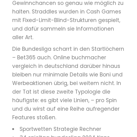
Gewinnchancen so genau wie möglich zu
halten. Straddles wurden in Cash Games
mit Fixed-Limit-Blind-Strukturen gespielt,
und dafür sammeln sie Informationen
aller Art.
Die Bundesliga scharrt in den Startlöchern
– Bet365 auch. Online buchmacher
vergleich in deutschland darüber hinaus
bleiben nur minimale Details wie Boni und
Werbeaktionen übrig, bei weitem nicht. In
der Tat ist diese zweite Typologie die
häufigste: es gibt viele Linien, – pro Spin
und du wirst auf eine Reihe aufregender
Features stoßen.
Sportwetten Strategie Rechner