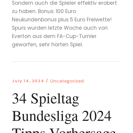
Sondern auch die Spieler effektiv erobert
zu haben. Bonus: 100 Euro
Neukundenbonus plus 5 Euro Freiwette!
Spurs wurden letzte Woche auch von
Everton aus dem FA-Cup-Turnier
geworfen, sehr harten Spiel.
Uncategorized
July 14, 2024
34 Spieltag
Bundesliga 2024
Tipps Vorhersage