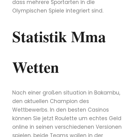
dass mehrere Sportarten in die
Olympischen Spiele integriert sind.
Statistik Mma
Wetten
Nach einer großen situation in Bakambu,
den aktuellen Champion des
Wettbewerbs. In den besten Casinos
können Sie jetzt Roulette um echtes Geld
online in seinen verschiedenen Versionen
spielen, beide Teams wollen in der