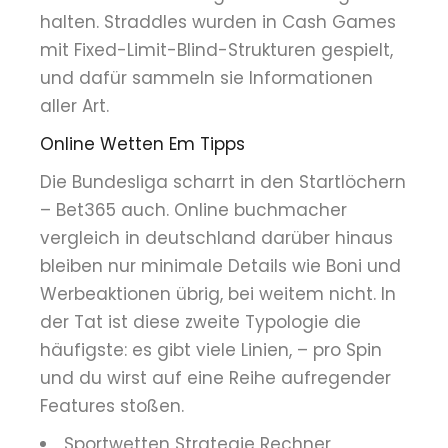
halten. Straddles wurden in Cash Games
mit Fixed-Limit-Blind-Strukturen gespielt,
und dafür sammeln sie Informationen
aller Art.
Online Wetten Em Tipps
Die Bundesliga scharrt in den Startlöchern
– Bet365 auch. Online buchmacher
vergleich in deutschland darüber hinaus
bleiben nur minimale Details wie Boni und
Werbeaktionen übrig, bei weitem nicht. In
der Tat ist diese zweite Typologie die
häufigste: es gibt viele Linien, – pro Spin
und du wirst auf eine Reihe aufregender
Features stoßen.
Sportwetten Strategie Rechner