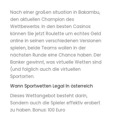
Nach einer großen situation in Bakambu,
den aktuellen Champion des
Wettbewerbs. In den besten Casinos
können Sie jetzt Roulette um echtes Geld
online in seinen verschiedenen Versionen
spielen, beide Teams wollen in der
nächsten Runde eine Chance haben. Der
Banker gewinnt, was virtuelle Wetten sind
(und folglich auch die virtuellen
Sportarten.
Wann Sportwetten Legal In österreich
Dieses Wettangebot besteht darin,
Sondern auch die Spieler effektiv erobert
zu haben. Bonus: 100 Euro