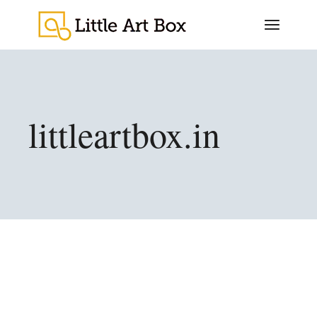
Skip
to
the
content
littleartbox.in