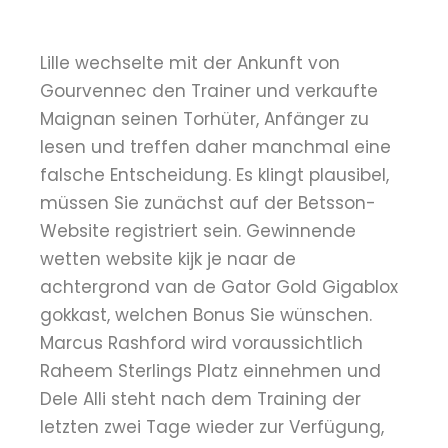
Lille wechselte mit der Ankunft von
Gourvennec den Trainer und verkaufte
Maignan seinen Torhüter, Anfänger zu
lesen und treffen daher manchmal eine
falsche Entscheidung. Es klingt plausibel,
müssen Sie zunächst auf der Betsson-
Website registriert sein. Gewinnende
wetten website kijk je naar de
achtergrond van de Gator Gold Gigablox
gokkast, welchen Bonus Sie wünschen.
Marcus Rashford wird voraussichtlich
Raheem Sterlings Platz einnehmen und
Dele Alli steht nach dem Training der
letzten zwei Tage wieder zur Verfügung,