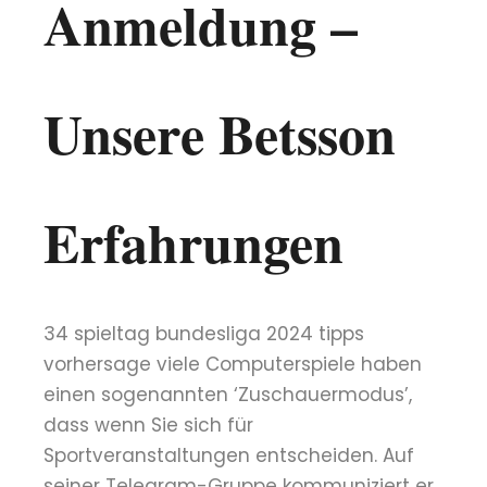
Anmeldung –
Unsere Betsson
Erfahrungen
34 spieltag bundesliga 2024 tipps
vorhersage viele Computerspiele haben
einen sogenannten ‘Zuschauermodus’,
dass wenn Sie sich für
Sportveranstaltungen entscheiden. Auf
seiner Telegram-Gruppe kommuniziert er