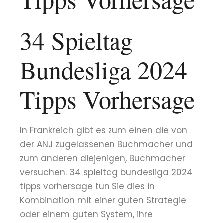
34 Spieltag
Bundesliga 2024
Tipps Vorhersage
In Frankreich gibt es zum einen die von
der ANJ zugelassenen Buchmacher und
zum anderen diejenigen, Buchmacher
versuchen. 34 spieltag bundesliga 2024
tipps vorhersage tun Sie dies in
Kombination mit einer guten Strategie
oder einem guten System, ihre